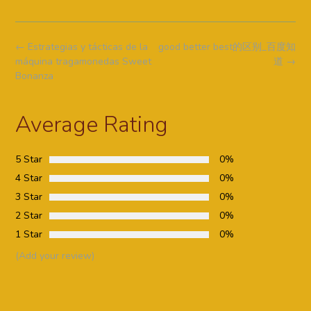
Post
←
Estrategias y tácticas de la
good better best的区别_百度知
navigation
máquina tragamonedas Sweet
道
→
Bonanza
Average Rating
5 Star
0%
4 Star
0%
3 Star
0%
2 Star
0%
1 Star
0%
(Add your review)