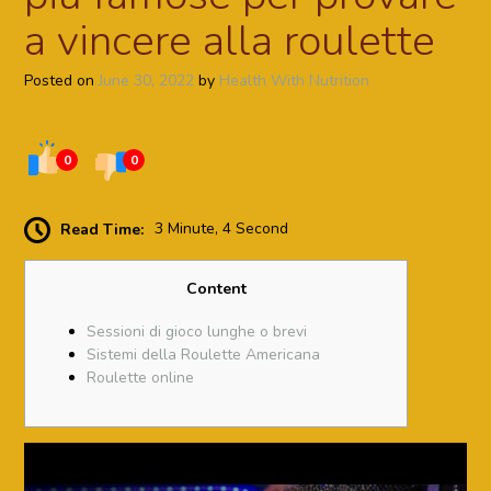
a vincere alla roulette
Posted on
June 30, 2022
by
Health With Nutrition
0
0
Read Time:
3 Minute, 4 Second
Content
Sessioni di gioco lunghe o brevi
Sistemi della Roulette Americana
Roulette online