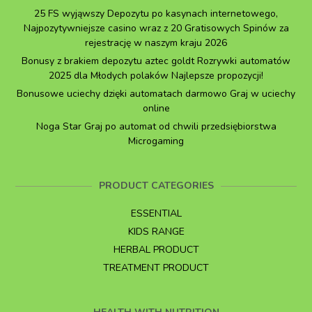
25 FS wyjąwszy Depozytu po kasynach internetowego,
Najpozytywniejsze casino wraz z 20 Gratisowych Spinów za
rejestrację w naszym kraju 2026
Bonusy z brakiem depozytu aztec goldt Rozrywki automatów
2025 dla Młodych polaków Najlepsze propozycji!
Bonusowe uciechy dzięki automatach darmowo Graj w uciechy
online
Noga Star Graj po automat od chwili przedsiębiorstwa
Microgaming
PRODUCT CATEGORIES
ESSENTIAL
KIDS RANGE
HERBAL PRODUCT
TREATMENT PRODUCT