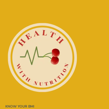
KNOW YOUR BMI