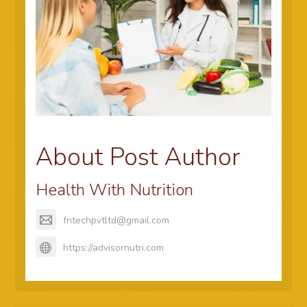
About Post Author
Health With Nutrition
fntechpvtltd@gmail.com
https://advisornutri.com