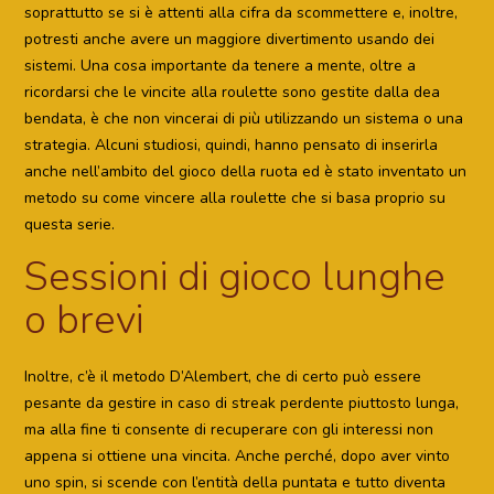
soprattutto se si è attenti alla cifra da scommettere e, inoltre,
potresti anche avere un maggiore divertimento usando dei
sistemi. Una cosa importante da tenere a mente, oltre a
ricordarsi che le vincite alla roulette sono gestite dalla dea
bendata, è che non vincerai di più utilizzando un sistema o una
strategia. Alcuni studiosi, quindi, hanno pensato di inserirla
anche nell’ambito del gioco della ruota ed è stato inventato un
metodo su come vincere alla roulette che si basa proprio su
questa serie.
Sessioni di gioco lunghe
o brevi
Inoltre, c’è il metodo D’Alembert, che di certo può essere
pesante da gestire in caso di streak perdente piuttosto lunga,
ma alla fine ti consente di recuperare con gli interessi non
appena si ottiene una vincita. Anche perché, dopo aver vinto
uno spin, si scende con l’entità della puntata e tutto diventa