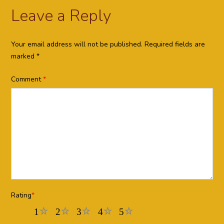
Leave a Reply
Your email address will not be published.
Required fields are
marked
*
Comment
*
Rating
*
1
2
3
4
5