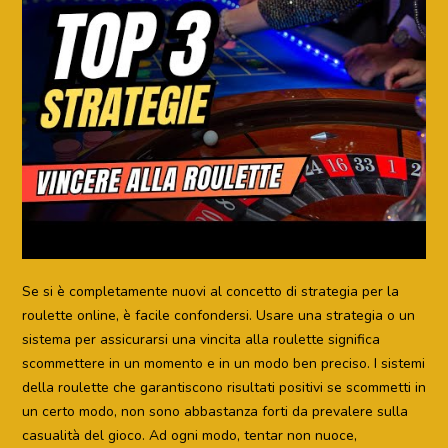
Se si è completamente nuovi al concetto di strategia per la
roulette online, è facile confondersi. Usare una strategia o un
sistema per assicurarsi una vincita alla roulette significa
scommettere in un momento e in un modo ben preciso. I sistemi
della roulette che garantiscono risultati positivi se scommetti in
un certo modo, non sono abbastanza forti da prevalere sulla
casualità del gioco. Ad ogni modo, tentar non nuoce,