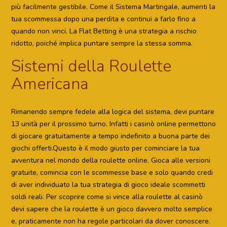
più facilmente gestibile. Come il Sistema Martingale, aumenti la
tua scommessa dopo una perdita e continui a farlo fino a
quando non vinci. La Flat Betting è una strategia a rischio
ridotto, poiché implica puntare sempre la stessa somma.
Sistemi della Roulette
Americana
Rimanendo sempre fedele alla logica del sistema, devi puntare
13 unità per il prossimo turno. Infatti i casinò online permettono
di giocare gratuitamente a tempo indefinito a buona parte dei
giochi offerti.Questo è il modo giusto per cominciare la tua
avventura nel mondo della roulette online. Gioca alle versioni
gratuite, comincia con le scommesse base e solo quando credi
di aver individuato la tua strategia di gioco ideale scommetti
soldi reali. Per scoprire come si vince alla roulette al casinò
devi sapere che la roulette è un gioco davvero molto semplice
e, praticamente non ha regole particolari da dover conoscere.