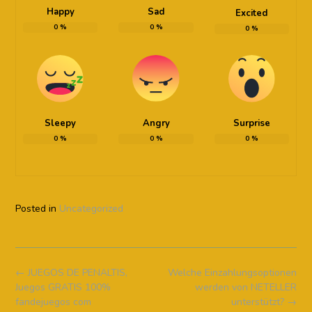
Happy
Sad
Excited
0
%
0
%
0
%
Sleepy
Angry
Surprise
0
%
0
%
0
%
Posted in
Uncategorized
Post
←
JUEGOS DE PENALTIS,
Welche Einzahlungsoptionen
navigation
Juegos GRATIS 100%
werden von NETELLER
fandejuegos com
unterstützt?
→