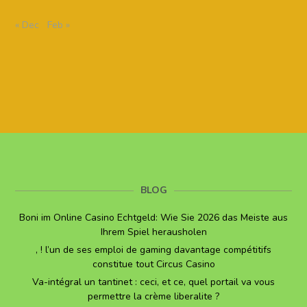
« Dec
Feb »
BLOG
Boni im Online Casino Echtgeld: Wie Sie 2026 das Meiste aus
Ihrem Spiel herausholen
, ! l’un de ses emploi de gaming davantage compétitifs
constitue tout Circus Casino
Va-intégral un tantinet : ceci, et ce, quel portail va vous
permettre la crème liberalite ?