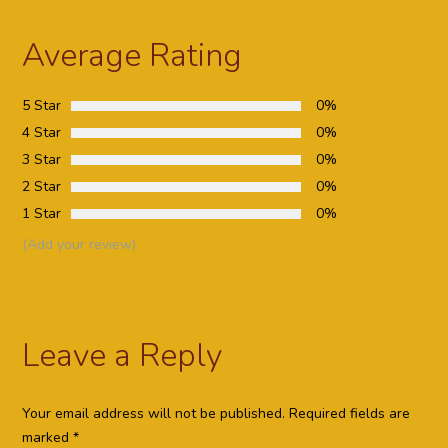
Average Rating
5 Star
0%
4 Star
0%
3 Star
0%
2 Star
0%
1 Star
0%
(Add your review)
Leave a Reply
Your email address will not be published.
Required fields are
marked
*