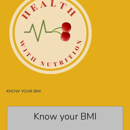
KNOW YOUR BMI
Know your BMI