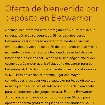
Oferta de bienvenida por
depósito en Betwarrior
Además, la plataforma está protegida por Cloudflare, lo que
refuerza aún más su seguridad. Sí, los usuarios desde
Betwarrior casino podrán apostar totalmente en vivo en
eventos deportivos que se estén desarrollando en ese mismo
momento. La web le facilita a los jugadores estadísticas e
información a tiempo real. Desde la misma página oficial del
casino podrás entrar al link oficial de la descargar para el
Betwarrior Apk de Android y la tienda oficial para el casino en
tu iOS. Esta aplicación te permite jugar con mayor
comodidades y acceder desde cualquier parte, se ofrece los
mismos juegos e incluso el Betwarrior bonus de bienvenida
para los deportes y los juegos de azar. El bono Betwarrior
Argentina para nuevos usuarios consiste en $5.000 para
apostar de forma gratuita en juegos seleccionados y $5.000