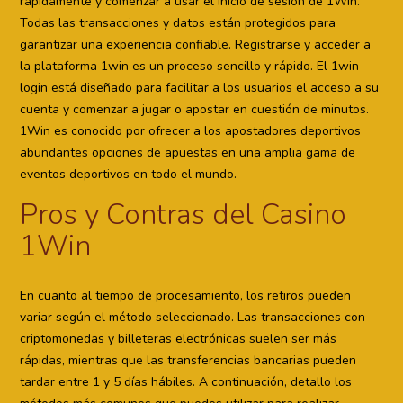
rápidamente y comenzar a usar el inicio de sesión de 1Win.
Todas las transacciones y datos están protegidos para
garantizar una experiencia confiable. Registrarse y acceder a
la plataforma 1win es un proceso sencillo y rápido. El 1win
login está diseñado para facilitar a los usuarios el acceso a su
cuenta y comenzar a jugar o apostar en cuestión de minutos.
1Win es conocido por ofrecer a los apostadores deportivos
abundantes opciones de apuestas en una amplia gama de
eventos deportivos en todo el mundo.
Pros y Contras del Casino
1Win
En cuanto al tiempo de procesamiento, los retiros pueden
variar según el método seleccionado. Las transacciones con
criptomonedas y billeteras electrónicas suelen ser más
rápidas, mientras que las transferencias bancarias pueden
tardar entre 1 y 5 días hábiles. A continuación, detallo los