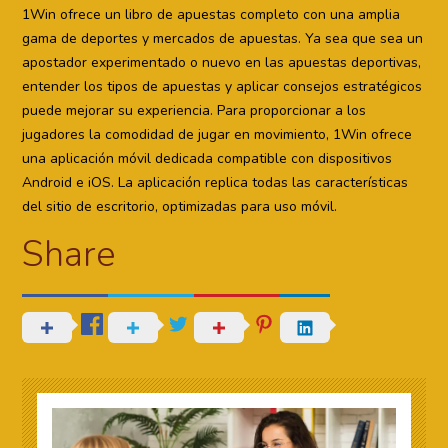
1Win ofrece un libro de apuestas completo con una amplia
gama de deportes y mercados de apuestas. Ya sea que sea un
apostador experimentado o nuevo en las apuestas deportivas,
entender los tipos de apuestas y aplicar consejos estratégicos
puede mejorar su experiencia. Para proporcionar a los
jugadores la comodidad de jugar en movimiento, 1Win ofrece
una aplicación móvil dedicada compatible con dispositivos
Android e iOS. La aplicación replica todas las características
del sitio de escritorio, optimizadas para uso móvil.
Share