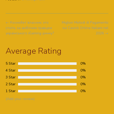
Post
←
Космобет власник: хто
Migliori Metodi di Pagamento
navigation
стоїть за амбітним гравцем
sui Casinò Online Italiani nel
українського iGaming-ринку?
2026
→
Average Rating
5 Star
0%
4 Star
0%
3 Star
0%
2 Star
0%
1 Star
0%
(Add your review)