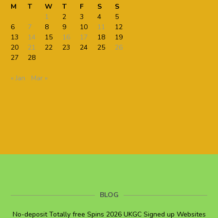
M
T
W
T
F
S
S
1
2
3
4
5
6
7
8
9
10
11
12
13
14
15
16
17
18
19
20
21
22
23
24
25
26
27
28
« Jan
Mar »
BLOG
No-deposit Totally free Spins 2026 UKGC Signed up Websites