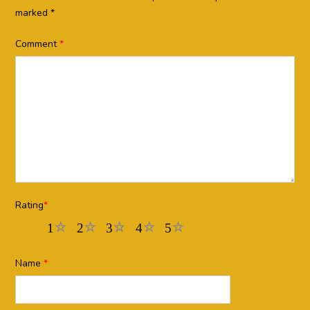
marked
*
Comment
*
Rating
*
1
2
3
4
5
Name
*