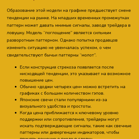
Образование этой модели на графике предшествует смене
тенденции на рынке. На младших временных промежутках
паттерн может давать мнимые сигналы, заводя трейдера в
ловушку. Модель “поглощение” является сильным
разворотным паттерном. Однако попытка продавцов
изменить ситуацию не увенчалась успехом, о чем
свидетельствуют бычьи паттерны “молот”.
Если конструкция стрекоза появляется после
нисходящей тенденции, это указывает на возможное
повышение цен.
Обычно «доджи четырех цен» можно встретить на
графиках с большим количеством гэпов.
Японские свечи стали популярными из-за
визуального удобства и простоты.
Когда цена приближается к ключевому уровню
поддержки или сопротивления, трейдеры могут
искать подтверждающие сигналы, такие как свечные
паттерны или дивергенции индикаторов, чтобы
принять решение о входе в сделку.