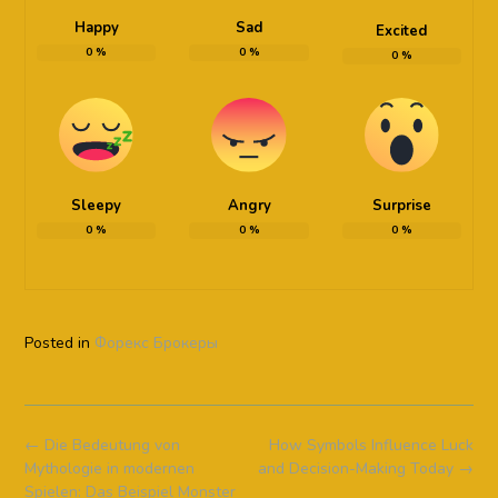
Happy
Sad
Excited
0
%
0
%
0
%
Sleepy
Angry
Surprise
0
%
0
%
0
%
Posted in
Форекс Брокеры
Post
←
Die Bedeutung von
How Symbols Influence Luck
navigation
Mythologie in modernen
and Decision-Making Today
→
Spielen: Das Beispiel Monster