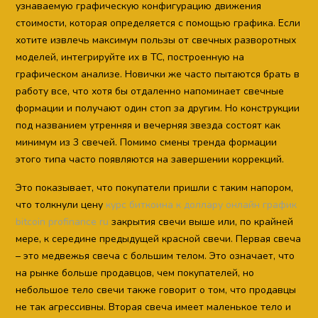
узнаваемую графическую конфигурацию движения
стоимости, которая определяется с помощью графика. Если
хотите извлечь максимум пользы от свечных разворотных
моделей, интегрируйте их в ТС, построенную на
графическом анализе. Новички же часто пытаются брать в
работу все, что хотя бы отдаленно напоминает свечные
формации и получают один стоп за другим. Но конструкции
под названием утренняя и вечерняя звезда состоят как
минимум из 3 свечей. Помимо смены тренда формации
этого типа часто появляются на завершении коррекций.
Это показывает, что покупатели пришли с таким напором,
что толкнули цену
курс биткоина к доллару онлайн график
bitcoin profinance ru
закрытия свечи выше или, по крайней
мере, к середине предыдущей красной свечи. Первая свеча
– это медвежья свеча с большим телом. Это означает, что
на рынке больше продавцов, чем покупателей, но
небольшое тело свечи также говорит о том, что продавцы
не так агрессивны. Вторая свеча имеет маленькое тело и