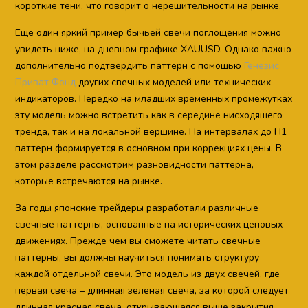
короткие тени, что говорит о нерешительности на рынке.
Еще один яркий пример бычьей свечи поглощения можно
увидеть ниже, на дневном графике XAUUSD. Однако важно
дополнительно подтвердить паттерн с помощью
Генезис
Приват Фонд
других свечных моделей или технических
индикаторов. Нередко на младших временных промежутках
эту модель можно встретить как в середине нисходящего
тренда, так и на локальной вершине. На интервалах до H1
паттерн формируется в основном при коррекциях цены. В
этом разделе рассмотрим разновидности паттерна,
которые встречаются на рынке.
За годы японские трейдеры разработали различные
свечные паттерны, основанные на исторических ценовых
движениях. Прежде чем вы сможете читать свечные
паттерны, вы должны научиться понимать структуру
каждой отдельной свечи. Это модель из двух свечей, где
первая свеча – длинная зеленая свеча, за которой следует
длинная красная свеча, открывающаяся выше закрытия