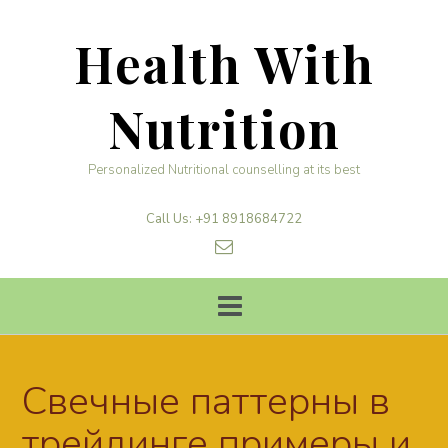
Skip
to
Health With
content
Nutrition
Personalized Nutritional counselling at its best
Call Us: +91 8918684722
Свечные паттерны в
трейдинге примеры и