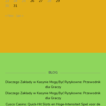
23
24
25
26
27
28
29
30
31
« Nov
Jan »
BLOG
Dlaczego Zakłady w Kasynie Mogą Być Ryzykowne: Przewodnik
dla Graczy
Dlaczego Zakłady w Kasynie Mogą Być Ryzykowne: Przewodnik
dla Graczy
Cusco Casino: Quick‑Hit Slots en Hoge‑Intensiteit Spel voor de