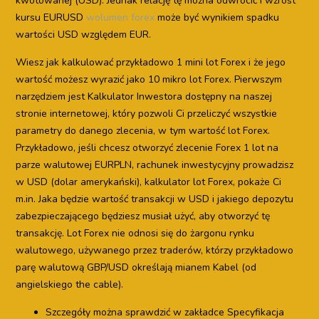
kwotowanej (USD). Jednak relację tę można odwrócić i wzrost
kursu EURUSD
wolumen forex
może być wynikiem spadku
wartości USD względem EUR.
Wiesz jak kalkulować przykładowo 1 mini lot Forex i że jego
wartość możesz wyrazić jako 10 mikro lot Forex. Pierwszym
narzędziem jest Kalkulator Inwestora dostępny na naszej
stronie internetowej, który pozwoli Ci przeliczyć wszystkie
parametry do danego zlecenia, w tym wartość lot Forex.
Przykładowo, jeśli chcesz otworzyć zlecenie Forex 1 lot na
parze walutowej EURPLN, rachunek inwestycyjny prowadzisz
w USD (dolar amerykański), kalkulator lot Forex, pokaże Ci
m.in. Jaka będzie wartość transakcji w USD i jakiego depozytu
zabezpieczającego będziesz musiał użyć, aby otworzyć tę
transakcję. Lot Forex nie odnosi się do żargonu rynku
walutowego, używanego przez traderów, którzy przykładowo
parę walutową GBP/USD określają mianem Kabel (od
angielskiego the cable).
Szczegóły można sprawdzić w zakładce Specyfikacja