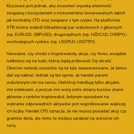
Kluczowe jest jednak, aby zrozumieć wysoką zmienność
związaną z korzystaniem z instrumentów lewarowanych takich
jak kontrakty CFD oraz związane z tym ryzyko. Na platformie
XTB można znaleźć kilkadziesiąt par walutowych z głównych
(np. EURUSD, GBPUSD), drugorzędnych (np. NZDCAD, CHFJPY) i
wschodzących rynków (np. USDPLN, USDTRY).
Nieważne, czy chodzi o kryptowaluty, akcje, czy forex, wszędzie
natkniesz się na ludzi, którzy będą próbowali Cię okraść.
Obecnie metody oszustów są na tyle zaawansowane, że łatwo
dać się nabrać. Jednak są też opinie, że handel parami
walutowymi nie ma sensu. Niektórzy handlują tylko akcjami,
inni indeksami, a jeszcze inni wolą ostre zmiany kursów znane
głównie z rynków kryptowalut. Jedynym sposobem na
wybranie odpowiednich aktywów jest wypróbowanie większej
ich liczby. Handel CFD oznacza, że nie musisz posiadać akcji czy
gramów złota, ale mimo to możesz zarabiać na wzroście ich
ceny.