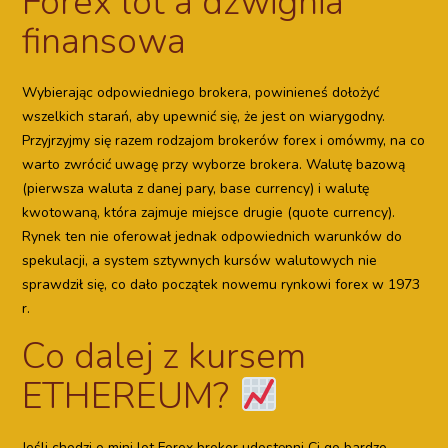
Forex lot a dźwignia
finansowa
Wybierając odpowiedniego brokera, powinieneś dołożyć
wszelkich starań, aby upewnić się, że jest on wiarygodny.
Przyjrzyjmy się razem rodzajom brokerów forex i omówmy, na co
warto zwrócić uwagę przy wyborze brokera. Walutę bazową
(pierwsza waluta z danej pary, base currency) i walutę
kwotowaną, która zajmuje miejsce drugie (quote currency).
Rynek ten nie oferował jednak odpowiednich warunków do
spekulacji, a system sztywnych kursów walutowych nie
sprawdził się, co dało początek nowemu rynkowi forex w 1973
r.
Co dalej z kursem
ETHEREUM?
Jeśli chodzi o mini lot Forex broker udostępni Ci go bardzo