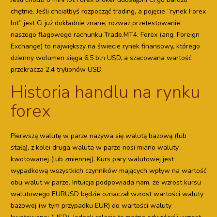
chętnie. Jeśli chciałbyś rozpocząć trading, a pojęcie “rynek Forex
lot” jest Ci już dokładnie znane, rozważ przetestowanie
naszego flagowego rachunku Trade.MT4. Forex (ang. Foreign
Exchange) to największy na świecie rynek finansowy, którego
dzienny wolumen sięga 6,5 bln USD, a szacowana wartość
przekracza 2,4 trylionów USD.
Historia handlu na rynku
forex
Pierwszą walutę w parze nazywa się walutą bazową (lub
stałą), z kolei druga waluta w parze nosi miano waluty
kwotowanej (lub zmiennej). Kurs pary walutowej jest
wypadkową wszystkich czynników mających wpływ na wartość
obu walut w parze. Intuicja podpowiada nam, że wzrost kursu
walutowego EURUSD będzie oznaczał wzrost wartości waluty
bazowej (w tym przypadku EUR) do wartości waluty