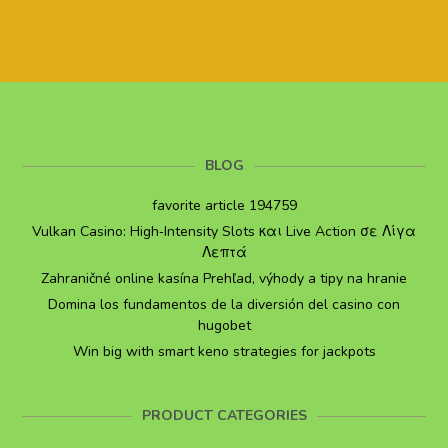
BLOG
favorite article 194759
Vulkan Casino: High‑Intensity Slots και Live Action σε Λίγα
Λεπτά
Zahraničné online kasína Prehľad, výhody a tipy na hranie
Domina los fundamentos de la diversión del casino con
hugobet
Win big with smart keno strategies for jackpots
PRODUCT CATEGORIES