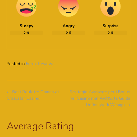
Sleepy
Angry
Surprise
0
%
0
%
0
%
Posted in
Forex Reviews
Post
←
Best Roulette Games at
Strategie Avanzate per i Bonus
navigation
Crazystar Casino
nei Casino non AAMS: la Guida
Definitiva di Wesign
→
Average Rating