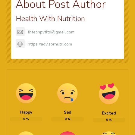
About Post Author
Health With Nutrition
fntechpvtltd@gmail.com
https://advisornutri.com
Happy
Sad
Excited
0
%
0
%
0
%