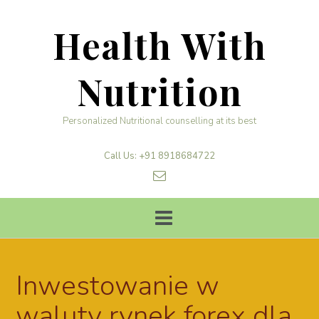
Skip
to
Health With
content
Nutrition
Personalized Nutritional counselling at its best
Call Us: +91 8918684722
Inwestowanie w
waluty rynek forex dla