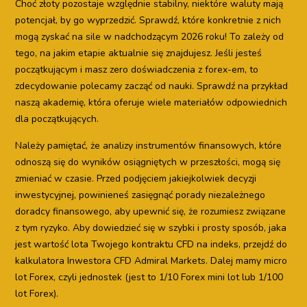
Choć złoty pozostaje względnie stabilny, niektóre waluty mają
potencjał, by go wyprzedzić. Sprawdź, które konkretnie z nich
mogą zyskać na sile w nadchodzącym 2026 roku! To zależy od
tego, na jakim etapie aktualnie się znajdujesz. Jeśli jesteś
początkującym i masz zero doświadczenia z forex-em, to
zdecydowanie polecamy zacząć od nauki. Sprawdź na przykład
naszą akademię, która oferuje wiele materiałów odpowiednich
dla początkujących.
Należy pamiętać, że analizy instrumentów finansowych, które
odnoszą się do wyników osiągniętych w przeszłości, mogą się
zmieniać w czasie. Przed podjęciem jakiejkolwiek decyzji
inwestycyjnej, powinieneś zasięgnąć porady niezależnego
doradcy finansowego, aby upewnić się, że rozumiesz związane
z tym ryzyko. Aby dowiedzieć się w szybki i prosty sposób, jaka
jest wartość lota Twojego kontraktu CFD na indeks, przejdź do
kalkulatora Inwestora CFD Admiral Markets. Dalej mamy micro
lot Forex, czyli jednostek (jest to 1/10 Forex mini lot lub 1/100
lot Forex).