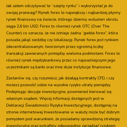
Jak zatem odczytywać te “szepty rynku” i wykorzystać je do
swojej przewagi? Rynek forex to największy i najbardziej płynny
rynek finansowy na świecie, którego dzienny wolumen obrotu
sięga 2,6 bln USD. Forex to również rynek OTC (Over The
Counter) co oznacza, że nie istnieje żadna “giełda forex”, która
posiada jakąś siedzibę czy lokalizację. Rynek forex jest rynkiem
zdecentralizowanym, tworzonym przez ogromną liczbę
transakcji zawieranych pomiędzy wieloma podmiotami. Forex to
również rynek międzybankowy przez co najważniejszymi jego
uczestnikami są banki oraz inne duże instytucje finansowe.
Zastanów się, czy rozumiesz, jak działają kontrakty CFD, i czy
możesz pozwolić sobie na wysokie ryzyko utraty pieniędzy.
Podejmując decyzje inwestycyjne, powinieneś kierować się
własnym osądem. Więcej informacji dostępnych jest w
Deklaracji Świadomości Ryzyka Inwestycyjnego, dostępnej na
stronie internetowej Inwestowanie w waluty może być dobrym
pomysłem pod warunkiem, że posiadamy sprawdzoną strategię
inwestycyjną oraz potrafimy odpowiednio zarządzać ryzykiem.