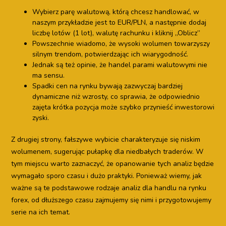
Wybierz parę walutową, którą chcesz handlować, w
naszym przykładzie jest to EUR/PLN, a następnie dodaj
liczbę lotów (1 lot), walutę rachunku i kliknij „Oblicz”
Powszechnie wiadomo, że wysoki wolumen towarzyszy
silnym trendom, potwierdzając ich wiarygodność.
Jednak są też opinie, że handel parami walutowymi nie
ma sensu.
Spadki cen na rynku bywają zazwyczaj bardziej
dynamiczne niż wzrosty, co sprawia, że odpowiednio
zajęta krótka pozycja może szybko przynieść inwestorowi
zyski.
Z drugiej strony, fałszywe wybicie charakteryzuje się niskim
wolumenem, sugerując pułapkę dla niedbałych traderów. W
tym miejscu warto zaznaczyć, że opanowanie tych analiz będzie
wymagało sporo czasu i dużo praktyki. Ponieważ wiemy, jak
ważne są te podstawowe rodzaje analiz dla handlu na rynku
forex, od dłuższego czasu zajmujemy się nimi i przygotowujemy
serie na ich temat.