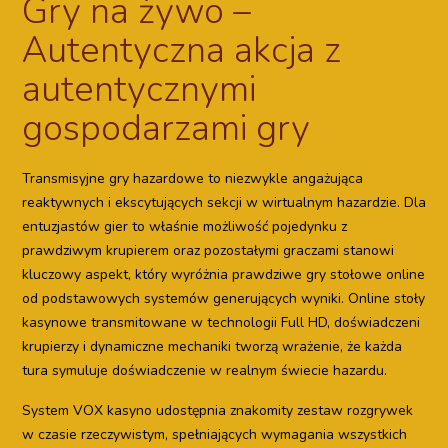
Gry na żywo –
Autentyczna akcja z
autentycznymi
gospodarzami gry
Transmisyjne gry hazardowe to niezwykle angażująca
reaktywnych i ekscytujących sekcji w wirtualnym hazardzie. Dla
entuzjastów gier to właśnie możliwość pojedynku z
prawdziwym krupierem oraz pozostałymi graczami stanowi
kluczowy aspekt, który wyróżnia prawdziwe gry stołowe online
od podstawowych systemów generujących wyniki. Online stoły
kasynowe transmitowane w technologii Full HD, doświadczeni
krupierzy i dynamiczne mechaniki tworzą wrażenie, że każda
tura symuluje doświadczenie w realnym świecie hazardu.
System VOX kasyno udostępnia znakomity zestaw rozgrywek
w czasie rzeczywistym, spełniających wymagania wszystkich