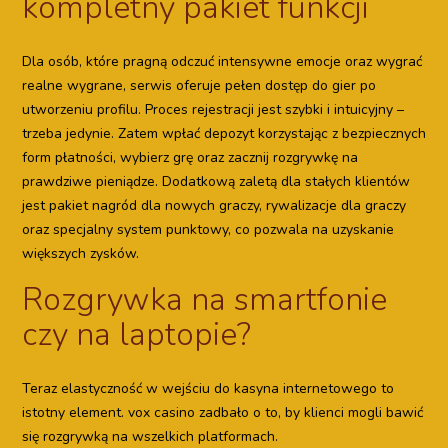
kompletny pakiet funkcji
Dla osób, które pragną odczuć intensywne emocje oraz wygrać
realne wygrane, serwis oferuje pełen dostęp do gier po
utworzeniu profilu. Proces rejestracji jest szybki i intuicyjny –
trzeba jedynie. Zatem wpłać depozyt korzystając z bezpiecznych
form płatności, wybierz grę oraz zacznij rozgrywkę na
prawdziwe pieniądze. Dodatkową zaletą dla stałych klientów
jest pakiet nagród dla nowych graczy, rywalizacje dla graczy
oraz specjalny system punktowy, co pozwala na uzyskanie
większych zysków.
Rozgrywka na smartfonie
czy na laptopie?
Teraz elastyczność w wejściu do kasyna internetowego to
istotny element. vox casino zadbało o to, by klienci mogli bawić
się rozgrywką na wszelkich platformach.