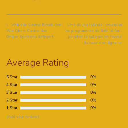
Post
←
Virtuelle Casino‑Revolution:
L’ère du jeu hybride : pourquoi
navigation
Wie Qbets Casino das
les programmes de fidélité font
Online‑Spiel neu definiert
pencher la balance en faveur
du casino en ligne
→
Average Rating
5 Star
0%
4 Star
0%
3 Star
0%
2 Star
0%
1 Star
0%
(Add your review)