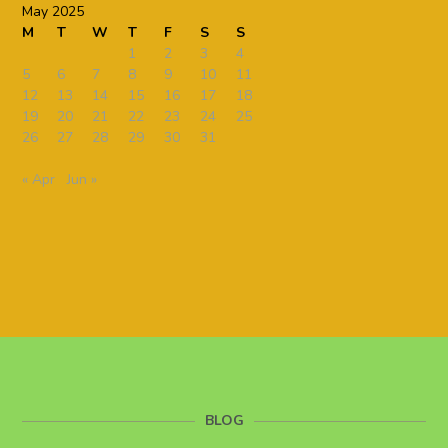
May 2025
M
T
W
T
F
S
S
1
2
3
4
5
6
7
8
9
10
11
12
13
14
15
16
17
18
19
20
21
22
23
24
25
26
27
28
29
30
31
« Apr
Jun »
BLOG