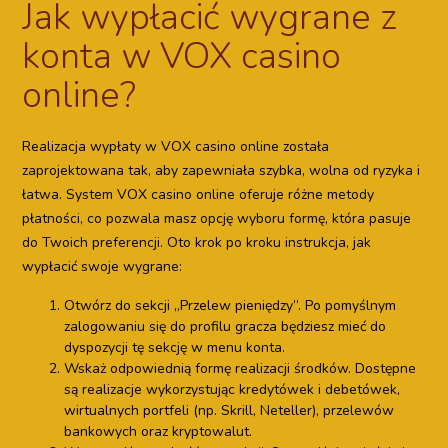
Jak wypłacić wygrane z
konta w VOX casino
online?
Realizacja wypłaty w VOX casino online została
zaprojektowana tak, aby zapewniała szybka, wolna od ryzyka i
łatwa. System VOX casino online oferuje różne metody
płatności, co pozwala masz opcję wyboru formę, która pasuje
do Twoich preferencji. Oto krok po kroku instrukcja, jak
wypłacić swoje wygrane:
Otwórz do sekcji „Przelew pieniędzy”. Po pomyślnym
zalogowaniu się do profilu gracza będziesz mieć do
dyspozycji tę sekcję w menu konta.
Wskaż odpowiednią formę realizacji środków. Dostępne
są realizacje wykorzystując kredytówek i debetówek,
wirtualnych portfeli (np. Skrill, Neteller), przelewów
bankowych oraz kryptowalut.