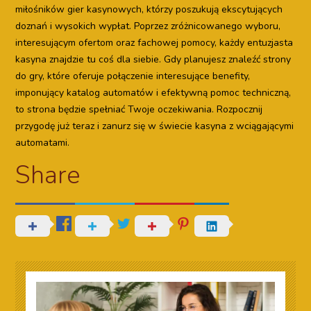
miłośników gier kasynowych, którzy poszukują ekscytujących
doznań i wysokich wypłat. Poprzez zróżnicowanego wyboru,
interesującym ofertom oraz fachowej pomocy, każdy entuzjasta
kasyna znajdzie tu coś dla siebie. Gdy planujesz znaleźć strony
do gry, które oferuje połączenie interesujące benefity,
imponujący katalog automatów i efektywną pomoc techniczną,
to strona będzie spełniać Twoje oczekiwania. Rozpocznij
przygodę już teraz i zanurz się w świecie kasyna z wciągającymi
automatami.
Share