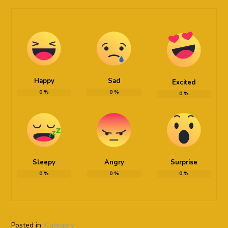
Happy
Sad
Excited
0
%
0
%
0
%
Sleepy
Angry
Surprise
0
%
0
%
0
%
Posted in
!Category