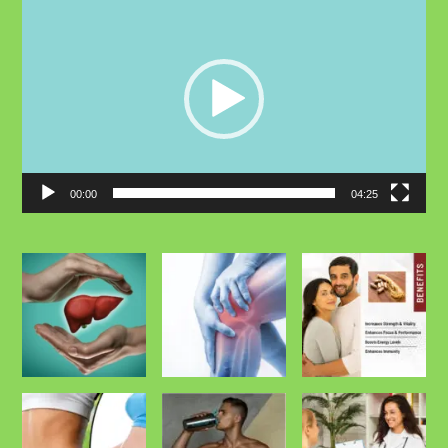
Player
00:00
04:25