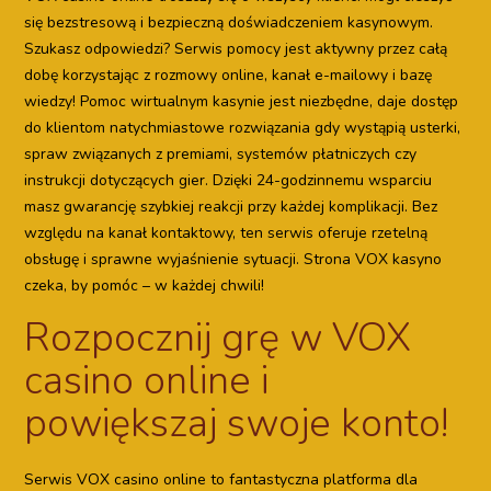
się bezstresową i bezpieczną doświadczeniem kasynowym.
Szukasz odpowiedzi? Serwis pomocy jest aktywny przez całą
dobę korzystając z rozmowy online, kanał e-mailowy i bazę
wiedzy! Pomoc wirtualnym kasynie jest niezbędne, daje dostęp
do klientom natychmiastowe rozwiązania gdy wystąpią usterki,
spraw związanych z premiami, systemów płatniczych czy
instrukcji dotyczących gier. Dzięki 24-godzinnemu wsparciu
masz gwarancję szybkiej reakcji przy każdej komplikacji. Bez
względu na kanał kontaktowy, ten serwis oferuje rzetelną
obsługę i sprawne wyjaśnienie sytuacji. Strona VOX kasyno
czeka, by pomóc – w każdej chwili!
Rozpocznij grę w VOX
casino online i
powiększaj swoje konto!
Serwis VOX casino online to fantastyczna platforma dla