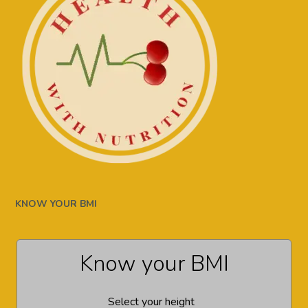
KNOW YOUR BMI
Know your BMI
Select your height