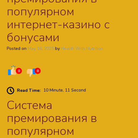
популярном
интернет-казино с
бонусами
Posted on
May 16, 2025
by
Health With Nutrition
0
0
Read Time:
10 Minute, 11 Second
Система
премирования в
популярном