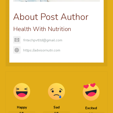
About Post Author
Health With Nutrition
fntechpvtltd@gmail.com
https://advisornutri.com
Happy
Sad
Excited
0
%
0
%