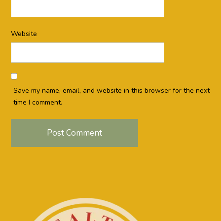
Website
Save my name, email, and website in this browser for the next
time I comment.