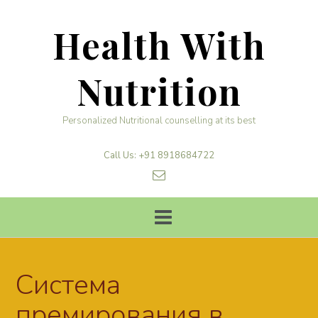
Skip
to
Health With
content
Nutrition
Personalized Nutritional counselling at its best
Call Us: +91 8918684722
Система
премирования в