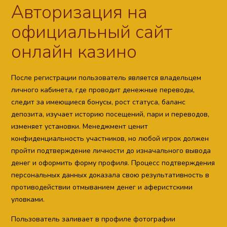
Авторизация на
официальный сайт
онлайн казино
После регистрации пользователь является владельцем
личного кабинета, где проводит денежные переводы,
следит за имеющиеся бонусы, рост статуса, баланс
депозита, изучает историю посещений, пари и переводов,
изменяет установки. Менеджмент ценит
конфиденциальность участников, но любой игрок должен
пройти подтверждение личности до изначального вывода
денег и оформить форму профиля. Процесс подтверждения
персональных данных доказала свою результативность в
противодействии отмыванием денег и аферистскими
уловками.
Пользователь заливает в профиле фотографии