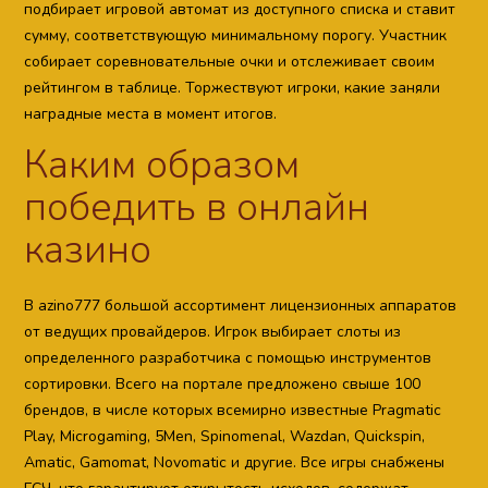
подбирает игровой автомат из доступного списка и ставит
сумму, соответствующую минимальному порогу. Участник
собирает соревновательные очки и отслеживает своим
рейтингом в таблице. Торжествуют игроки, какие заняли
наградные места в момент итогов.
Каким образом
победить в онлайн
казино
В azino777 большой ассортимент лицензионных аппаратов
от ведущих провайдеров. Игрок выбирает слоты из
определенного разработчика с помощью инструментов
сортировки. Всего на портале предложено свыше 100
брендов, в числе которых всемирно известные Pragmatic
Play, Microgaming, 5Men, Spinomenal, Wazdan, Quickspin,
Amatic, Gamomat, Novomatic и другие. Все игры снабжены