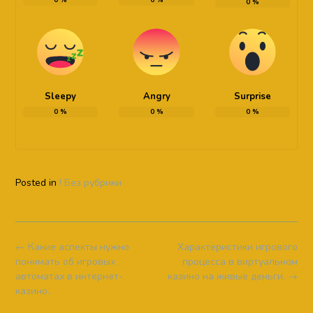
0
%
Sleepy
Angry
Surprise
0
%
0
%
0
%
Posted in
! Без рубрики
Post
←
Какие аспекты нужно
Характеристики игрового
navigation
понимать об игровых
процесса в виртуальном
автоматах в интернет-
казино на живые деньги.
→
казино.