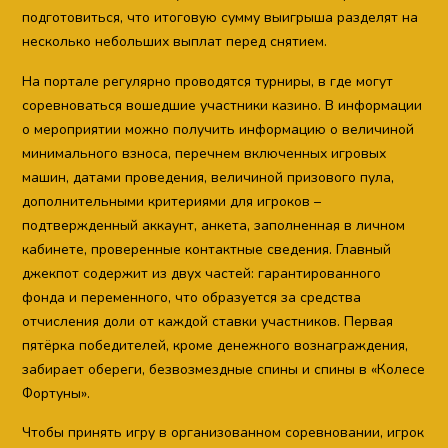
подготовиться, что итоговую сумму выигрыша разделят на
несколько небольших выплат перед снятием.
На портале регулярно проводятся турниры, в где могут
соревноваться вошедшие участники казино. В информации
о мероприятии можно получить информацию о величиной
минимального взноса, перечнем включенных игровых
машин, датами проведения, величиной призового пула,
дополнительными критериями для игроков –
подтвержденный аккаунт, анкета, заполненная в личном
кабинете, проверенные контактные сведения. Главный
джекпот содержит из двух частей: гарантированного
фонда и переменного, что образуется за средства
отчисления доли от каждой ставки участников. Первая
пятёрка победителей, кроме денежного вознаграждения,
забирает обереги, безвозмездные спины и спины в «Колесе
Фортуны».
Чтобы принять игру в организованном соревновании, игрок