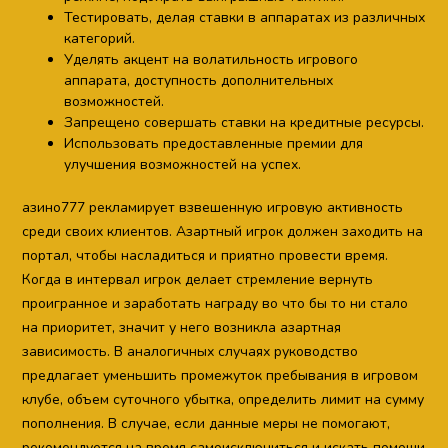
Тестировать, делая ставки в аппаратах из различных
категорий.
Уделять акцент на волатильность игрового
аппарата, доступность дополнительных
возможностей.
Запрещено совершать ставки на кредитные ресурсы.
Использовать предоставленные премии для
улучшения возможностей на успех.
азино777 рекламирует взвешенную игровую активность
среди своих клиентов. Азартный игрок должен заходить на
портал, чтобы насладиться и приятно провести время.
Когда в интервал игрок делает стремление вернуть
проигранное и заработать награду во что бы то ни стало
на приоритет, значит у него возникла азартная
зависимость. В аналогичных случаях руководство
предлагает уменьшить промежуток пребывания в игровом
клубе, объем суточного убытка, определить лимит на сумму
пополнения. В случае, если данные меры не помогают,
рекомендуется на время самоисключиться и искать помощи