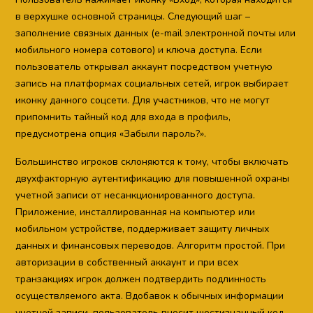
в верхушке основной страницы. Следующий шаг –
заполнение связных данных (e-mail электронной почты или
мобильного номера сотового) и ключа доступа. Если
пользователь открывал аккаунт посредством учетную
запись на платформах социальных сетей, игрок выбирает
иконку данного соцсети. Для участников, что не могут
припомнить тайный код для входа в профиль,
предусмотрена опция «Забыли пароль?».
Большинство игроков склоняются к тому, чтобы включать
двухфакторную аутентификацию для повышенной охраны
учетной записи от несанкционированного доступа.
Приложение, инсталлированная на компьютер или
мобильном устройстве, поддерживает защиту личных
данных и финансовых переводов. Алгоритм простой. При
авторизации в собственный аккаунт и при всех
транзакциях игрок должен подтвердить подлинность
осуществляемого акта. Вдобавок к обычных информации
учетной записи, пользователь вносит шестизначный код,