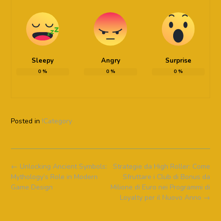
Sleepy
Angry
Surprise
0
%
0
%
0
%
Posted in
!Category
Post
←
Unlocking Ancient Symbols:
Strategie da High Roller: Come
navigation
Mythology’s Role in Modern
Sfruttare i Club di Bonus da
Game Design
Milione di Euro nei Programmi di
Loyalty per il Nuovo Anno
→