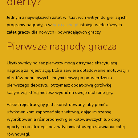
oferty?
Jednym z największych zalet wirtualnych witryn do gier są ich
programy nagrody, a w
vox casino pl
istnieje wiele różnych
zalet graczy dla nowych i powracających graczy.
Pierwsze nagrody gracza
Użytkownicy po raz pierwszy mogą otrzymać ekscytującą
nagrodę za rejestrację, która zawiera doładowanie motywacji i
obrotów bonusowych. Innymi słowy po potwierdzeniu
pierwszego depozytu, otrzymasz dodatkową gotówkę
kasynową, którą możesz wydać na swoje ulubione gry.
Pakiet rejestracyjny jest skonstruowany, aby pomóc
użytkownikom zapoznać się z witryną, dając im szansę
wypróbowania różnorodnych gier kołowawczych lub opcji
opartych na strategii bez natychmiastowego stawiania całej
równowagi.