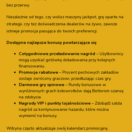
bez przerwy.
Niezależnie od tego, czy wolisz maszyny jackpot, grę oparte na
strategii, czy też doświadczenia dealerów na żywo, zawsze
istnieje promocja pasująca do twoich preferencji.
Dostępne najlepsze bonusy powtarzające się
Cotygodniowe przeładowanie nagród
– Użytkownicy
mogą uzyskać gotówkę doładowania przy kolejnych
finansowaniu.
Promocje rabatowe
– Procent pechowych zakładów
zostaje zwrócony graczowi, przedłużając czas gry.
Darmowe gry spinowe
– Rundy bonusowe w
wyróżnionych grach kołowrotków dają Bettorom szansę
na zdobycie.
Nagrody VIP i punkty lojalnościowe
– Zdobądź salda
nagród za kontynuowanie hazardu, które można
wymienić na bonusy.
Witryna często aktualizuje swój kalendarz promocyjny,