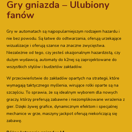
Gry gniazda – Ulubiony
fanów
Gry w automatach są najpopularniejszym rodzajem hazardu i
nie bez powodu. Są łatwe do odtwarzania, oferują urzekające
wizualizacje i oferują szanse na znaczne zwycięstwa.
Niezależnie od tego, czy jesteś okazjonalnym hazardzistą, czy
dużym wydawcą, automaty do k2nej są zaprojektowane do
wszystkich stylów i budżetów zakładów.
W przeciwieństwie do zakładów opartych na strategii, które
wymagają taktycznego myślenia, wirujące rolki oparte są na
szczęściu. To sprawia, że ​​są idealnym wyborem dla nowych
graczy, którzy preferują zabawne i niezomplikowane wrażenia z
gier. Dzięki żywej grafice, dynamicznym efektom i specjalnej
mechanice w grze, maszyny jackpot oferują niekończącą się
zabawę.