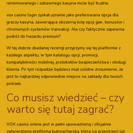
renomowanego i zabawnego kasyna może być trudne.
vox casino login zyskał uznanie jako preferowana opcja dla
graczy kasyna, zawierająca obszerną listę opcji gier, bonusów i
chronionych systemów transakcji. Ale czy faktycznie zapewnia
podróż do hazardu premium?
W tej dobrze zbadanej recenzji przyjrzymy się tej platformie z
każdego aspektu, w tym katalogu opcji, promocji,
kompatybilności mobilnej, protokołów bezpieczeństwa i obsługi
klienta. Po tym rozpadzie będziesz miał solidne zrozumienie, że
jest to najbardziej odpowiednie miejsce na zakłady dla twoich
potrzeb.
Co musisz wiedzieć – czy
warto się tutaj zagrać?
VOX casino online jest w pełni upoważnioną i oficjalnie
zatwierdzoną platformą bukmacherską, która na przestrzeni lat