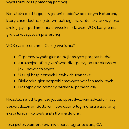
wypłatami oraz pomocną pomocą.
Niezależnie od tego, czy jesteś niedoświadczonym Bettorem,
który chce dostać się do wirtualnego hazardu, czy też wysoko
szukającym podniecenia o wysokim stawce, VOX kasyno ma
gry dla wszystkich preferencji.
VOX casino online – Co się wyróżnia?
Ogromny wybór gier od najlepszych programistów.
atrakcyjne oferty zarówno dla graczy po raz pierwszy,
jak i powracających.
Usługi bezpiecznych i szybkich transakcji.
Biblioteka gier bezproblemowych wrażeń mobilnych.
Dostępny do pomocy personel pomocniczy.
Niezależnie od tego, czy jesteś sporadycznym zakładem, czy
doświadczonym Bettorem, vox casino login oferuje zaufaną,
ekscytującą i korzystną platformę do gier.
Jeśli jesteś zainteresowany dobrze ugruntowaną CA