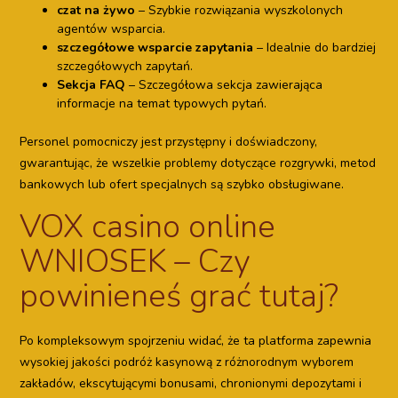
czat na żywo
– Szybkie rozwiązania wyszkolonych
agentów wsparcia.
szczegółowe wsparcie zapytania
– Idealnie do bardziej
szczegółowych zapytań.
Sekcja FAQ
– Szczegółowa sekcja zawierająca
informacje na temat typowych pytań.
Personel pomocniczy jest przystępny i doświadczony,
gwarantując, że wszelkie problemy dotyczące rozgrywki, metod
bankowych lub ofert specjalnych są szybko obsługiwane.
VOX casino online
WNIOSEK – Czy
powinieneś grać tutaj?
Po kompleksowym spojrzeniu widać, że ta platforma zapewnia
wysokiej jakości podróż kasynową z różnorodnym wyborem
zakładów, ekscytującymi bonusami, chronionymi depozytami i