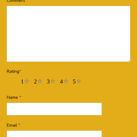
Comment
*
Rating
*
1
2
3
4
5
Name
*
Email
*