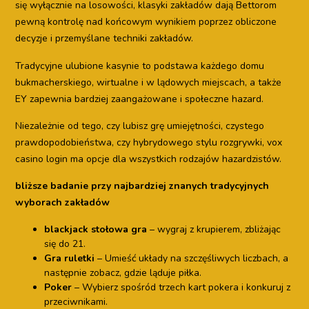
się wyłącznie na losowości, klasyki zakładów dają Bettorom
pewną kontrolę nad końcowym wynikiem poprzez obliczone
decyzje i przemyślane techniki zakładów.
Tradycyjne ulubione kasynie to podstawa każdego domu
bukmacherskiego, wirtualne i w lądowych miejscach, a także
EY zapewnia bardziej zaangażowane i społeczne hazard.
Niezależnie od tego, czy lubisz grę umiejętności, czystego
prawdopodobieństwa, czy hybrydowego stylu rozgrywki, vox
casino login ma opcje dla wszystkich rodzajów hazardzistów.
bliższe badanie przy najbardziej znanych tradycyjnych
wyborach zakładów
blackjack stołowa gra
– wygraj z krupierem, zbliżając
się do 21.
Gra ruletki
– Umieść układy na szczęśliwych liczbach, a
następnie zobacz, gdzie ląduje piłka.
Poker
– Wybierz spośród trzech kart pokera i konkuruj z
przeciwnikami.