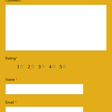
Comment
*
Rating
*
1
2
3
4
5
Name
*
Email
*