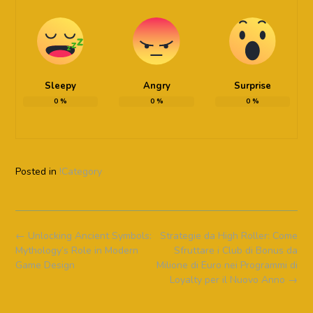
Sleepy
Angry
Surprise
0
%
0
%
0
%
Posted in
!Category
Post
←
Unlocking Ancient Symbols:
Strategie da High Roller: Come
navigation
Mythology’s Role in Modern
Sfruttare i Club di Bonus da
Game Design
Milione di Euro nei Programmi di
Loyalty per il Nuovo Anno
→