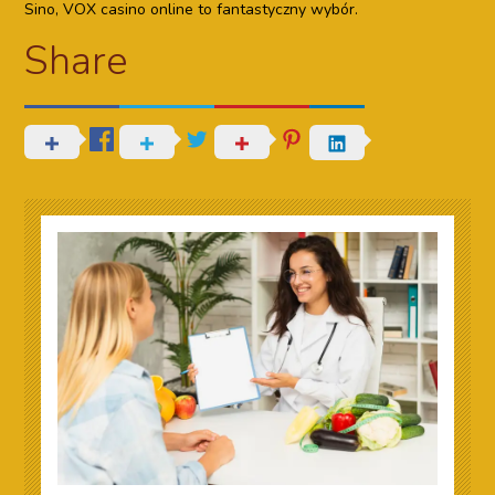
Sino, VOX casino online to fantastyczny wybór.
Share