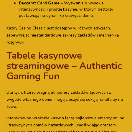
Baccarat Card Game
– Wyzwanie o wysokiej
intensywności i prostej kasynie, w którym bettorzy
postawiają na dynamikę krawędzi domu.
Każdy Casino Classic jest dostępny w różnych edycjach,
zapewniając niestandardowe zakresy zakładów i mechanikę
rozgrywki.
Tabele kasynowe
streamingowe – Authentic
Gaming Fun
Dla tych, którzy pragną atmosfery zakładów lądowych z
wygody własnego domu, mogą cieszyć się sekcją handlarzy na
żywo.
Interaktywne wrażenia kasyna łączą najlepsze elementy online
i tradycyjnych domów hazardowych, umożliwiając graczom