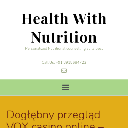
Skip
to
Health With
content
Nutrition
Personalized Nutritional counselling at its best
Call Us: +91 8918684722
Dogłębny przegląd
VOX casino online –