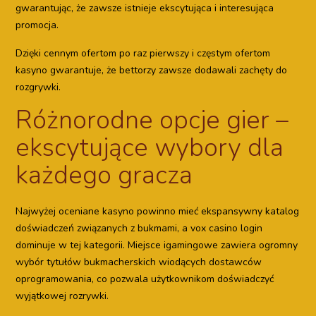
gwarantując, że zawsze istnieje ekscytująca i interesująca
promocja.
Dzięki cennym ofertom po raz pierwszy i częstym ofertom
kasyno gwarantuje, że bettorzy zawsze dodawali zachęty do
rozgrywki.
Różnorodne opcje gier –
ekscytujące wybory dla
każdego gracza
Najwyżej oceniane kasyno powinno mieć ekspansywny katalog
doświadczeń związanych z bukmami, a vox casino login
dominuje w tej kategorii. Miejsce igamingowe zawiera ogromny
wybór tytułów bukmacherskich wiodących dostawców
oprogramowania, co pozwala użytkownikom doświadczyć
wyjątkowej rozrywki.