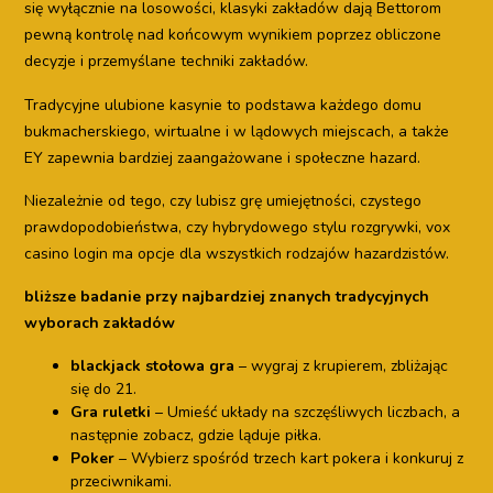
się wyłącznie na losowości, klasyki zakładów dają Bettorom
pewną kontrolę nad końcowym wynikiem poprzez obliczone
decyzje i przemyślane techniki zakładów.
Tradycyjne ulubione kasynie to podstawa każdego domu
bukmacherskiego, wirtualne i w lądowych miejscach, a także
EY zapewnia bardziej zaangażowane i społeczne hazard.
Niezależnie od tego, czy lubisz grę umiejętności, czystego
prawdopodobieństwa, czy hybrydowego stylu rozgrywki, vox
casino login ma opcje dla wszystkich rodzajów hazardzistów.
bliższe badanie przy najbardziej znanych tradycyjnych
wyborach zakładów
blackjack stołowa gra
– wygraj z krupierem, zbliżając
się do 21.
Gra ruletki
– Umieść układy na szczęśliwych liczbach, a
następnie zobacz, gdzie ląduje piłka.
Poker
– Wybierz spośród trzech kart pokera i konkuruj z
przeciwnikami.