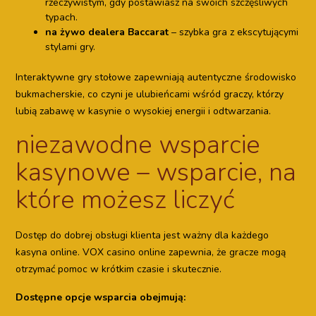
rzeczywistym, gdy postawiasz na swoich szczęśliwych
typach.
na żywo dealera Baccarat
– szybka gra z ekscytującymi
stylami gry.
Interaktywne gry stołowe zapewniają autentyczne środowisko
bukmacherskie, co czyni je ulubieńcami wśród graczy, którzy
lubią zabawę w kasynie o wysokiej energii i odtwarzania.
niezawodne wsparcie
kasynowe – wsparcie, na
które możesz liczyć
Dostęp do dobrej obsługi klienta jest ważny dla każdego
kasyna online. VOX casino online zapewnia, że ​​gracze mogą
otrzymać pomoc w krótkim czasie i skutecznie.
Dostępne opcje wsparcia obejmują: