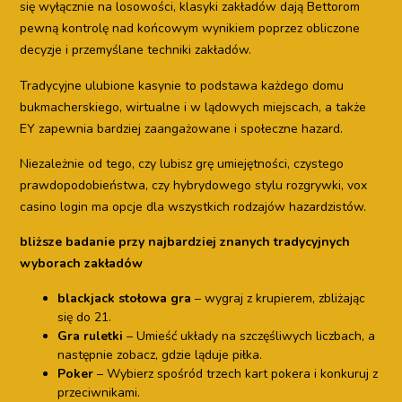
się wyłącznie na losowości, klasyki zakładów dają Bettorom
pewną kontrolę nad końcowym wynikiem poprzez obliczone
decyzje i przemyślane techniki zakładów.
Tradycyjne ulubione kasynie to podstawa każdego domu
bukmacherskiego, wirtualne i w lądowych miejscach, a także
EY zapewnia bardziej zaangażowane i społeczne hazard.
Niezależnie od tego, czy lubisz grę umiejętności, czystego
prawdopodobieństwa, czy hybrydowego stylu rozgrywki, vox
casino login ma opcje dla wszystkich rodzajów hazardzistów.
bliższe badanie przy najbardziej znanych tradycyjnych
wyborach zakładów
blackjack stołowa gra
– wygraj z krupierem, zbliżając
się do 21.
Gra ruletki
– Umieść układy na szczęśliwych liczbach, a
następnie zobacz, gdzie ląduje piłka.
Poker
– Wybierz spośród trzech kart pokera i konkuruj z
przeciwnikami.