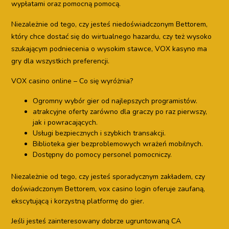
wypłatami oraz pomocną pomocą.
Niezależnie od tego, czy jesteś niedoświadczonym Bettorem,
który chce dostać się do wirtualnego hazardu, czy też wysoko
szukającym podniecenia o wysokim stawce, VOX kasyno ma
gry dla wszystkich preferencji.
VOX casino online – Co się wyróżnia?
Ogromny wybór gier od najlepszych programistów.
atrakcyjne oferty zarówno dla graczy po raz pierwszy,
jak i powracających.
Usługi bezpiecznych i szybkich transakcji.
Biblioteka gier bezproblemowych wrażeń mobilnych.
Dostępny do pomocy personel pomocniczy.
Niezależnie od tego, czy jesteś sporadycznym zakładem, czy
doświadczonym Bettorem, vox casino login oferuje zaufaną,
ekscytującą i korzystną platformę do gier.
Jeśli jesteś zainteresowany dobrze ugruntowaną CA