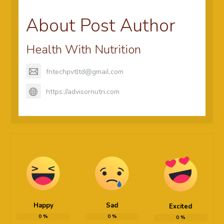
About Post Author
Health With Nutrition
fntechpvtltd@gmail.com
https://advisornutri.com
Happy
Sad
Excited
0
%
0
%
0
%