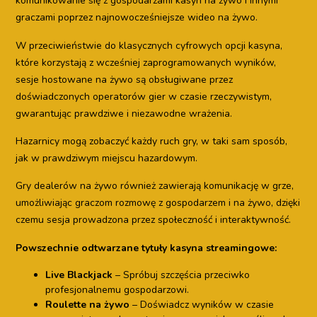
komunikowanie się z gospodarzami kasyn na żywo i innymi
graczami poprzez najnowocześniejsze wideo na żywo.
W przeciwieństwie do klasycznych cyfrowych opcji kasyna,
które korzystają z wcześniej zaprogramowanych wyników,
sesje hostowane na żywo są obsługiwane przez
doświadczonych operatorów gier w czasie rzeczywistym,
gwarantując prawdziwe i niezawodne wrażenia.
Hazarnicy mogą zobaczyć każdy ruch gry, w taki sam sposób,
jak w prawdziwym miejscu hazardowym.
Gry dealerów na żywo również zawierają komunikację w grze,
umożliwiając graczom rozmowę z gospodarzem i na żywo, dzięki
czemu sesja prowadzona przez społeczność i interaktywność.
Powszechnie odtwarzane tytuły kasyna streamingowe:
Live Blackjack
– Spróbuj szczęścia przeciwko
profesjonalnemu gospodarzowi.
Roulette na żywo
– Doświadcz wyników w czasie