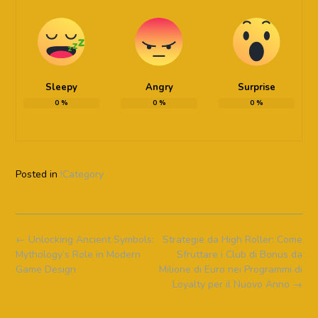
Sleepy
Angry
Surprise
0
%
0
%
0
%
Posted in
!Category
Post
←
Unlocking Ancient Symbols:
Strategie da High Roller: Come
navigation
Mythology’s Role in Modern
Sfruttare i Club di Bonus da
Game Design
Milione di Euro nei Programmi di
Loyalty per il Nuovo Anno
→