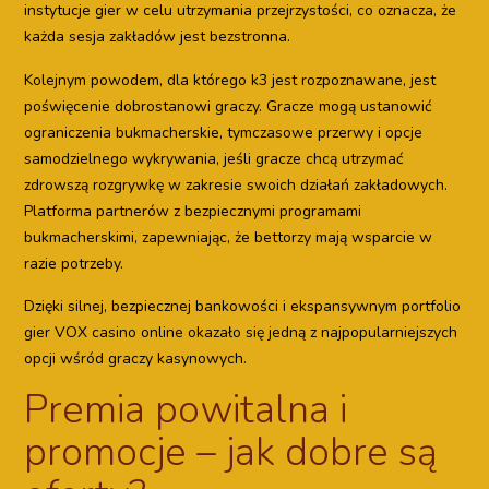
instytucje gier w celu utrzymania przejrzystości, co oznacza, że ​​
każda sesja zakładów jest bezstronna.
Kolejnym powodem, dla którego k3 jest rozpoznawane, jest
poświęcenie dobrostanowi graczy. Gracze mogą ustanowić
ograniczenia bukmacherskie, tymczasowe przerwy i opcje
samodzielnego wykrywania, jeśli gracze chcą utrzymać
zdrowszą rozgrywkę w zakresie swoich działań zakładowych.
Platforma partnerów z bezpiecznymi programami
bukmacherskimi, zapewniając, że bettorzy mają wsparcie w
razie potrzeby.
Dzięki silnej, bezpiecznej bankowości i ekspansywnym portfolio
gier VOX casino online okazało się jedną z najpopularniejszych
opcji wśród graczy kasynowych.
Premia powitalna i
promocje – jak dobre są