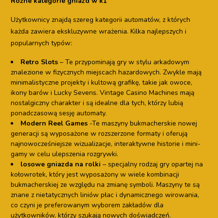
Różne kategorie gniazd w k1
Użytkownicy znajdą szereg kategorii automatów, z których
każda zawiera ekskluzywne wrażenia. Kilka najlepszych i
popularnych typów:
Retro Slots
– Te przypominają gry w stylu arkadowym
znalezione w fizycznych miejscach hazardowych. Zwykle mają
minimalistyczne projekty i kultową grafikę, takie jak owoce,
ikony barów i Lucky Sevens. Vintage Casino Machines mają
nostalgiczny charakter i są idealne dla tych, którzy lubią
ponadczasową sesję automaty.
Modern Reel Games
-Te maszyny bukmacherskie nowej
generacji są wyposażone w rozszerzone formaty i oferują
najnowocześniejsze wizualizacje, interaktywne historie i mini-
gamy w celu ulepszenia rozgrywki.
losowe gniazda na rolki
– specjalny rodzaj gry opartej na
kołowrotek, który jest wyposażony w wiele kombinacji
bukmacherskiej ze względu na zmianę symboli. Maszyny te są
znane z nietatycznych liniów płac i dynamicznego wirowania,
co czyni je preferowanym wyborem zakładów dla
użytkowników, którzy szukają nowych doświadczeń.