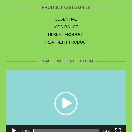
PRODUCT CATEGORIES
ESSENTIAL
KIDS RANGE
HERBAL PRODUCT
TREATMENT PRODUCT
HEALTH WITH NUTRITION
Video
Player
00:00
04:25