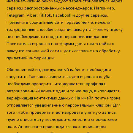
интернет-казино рекомендуют зарегистрироваться через
сервисы распространённых мессенджеров. Например,
Telegram, Viber, TikTok, Facebook и другие сервисы.
Применять социальные сети гораздо легче, нежели
традиционные способы создания аккаунта. Новому игроку
нет необходимости вводить персональные данные.
Посетителю игрового платформы достаточно войти в
аккаунте социальной сети и дать согласие на обработку
приватной информации.
Обновленный индивидуальный кабинет необходимо
запустить. Так как секьюрити-отдел игрового клуба
необходимо проверить, что держатель профиля и
авторизованный клиент одно и то же лицо, выполняется
верификация контактных данных. На имейл почту игрока
отправляется уведомление с персональным ключом. Для
того чтобы проверить и активировать учетную запись,
нужно вписать эту последовательность в специальное
поле. Аналогично производится включение через