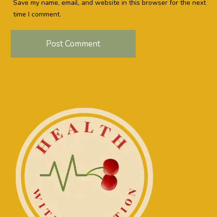
Save my name, email, and website in this browser for the next
time I comment.