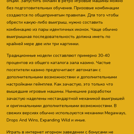
опций. Запустить онлайн в ретро игровые машины можно
без подготовительных обучения. Призовые комбинации
создаются по общепринятым правилам. Для того чтобы
обрести какую-либо выигрыш, нужно составить
комбинацию из пары идентичных иконок. Чаще обычно
выигрышная последовательность должна иметь по
крайней мере две или три картинки.
Традиционные модели составляют примерно 30-40
процентов из общего каталога зала казино. Частые
посетители казино предпочитают автоматам с
дополнительными возможностями и дополнительными
настройками геймплея. Как зачастую, это только что
вышедшие игровые машины. Нынешние разработки
зачастую наделены нестандартной механикой выигрышей
и оригинальными дополнительными возможностями. В
свежих версиях обычно используются механики Megaways,
Drops And Wins, Expanding Wild и иные.
Играть в интернет игорном заведении с бонусами не