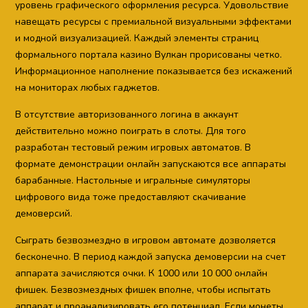
уровень графического оформления ресурса. Удовольствие
навещать ресурсы с премиальной визуальными эффектами
и модной визуализацией. Каждый элементы страниц
формального портала казино Вулкан прорисованы четко.
Информационное наполнение показывается без искажений
на мониторах любых гаджетов.
В отсутствие авторизованного логина в аккаунт
действительно можно поиграть в слоты. Для того
разработан тестовый режим игровых автоматов. В
формате демонстрации онлайн запускаются все аппараты
барабанные. Настольные и игральные симуляторы
цифрового вида тоже предоставляют скачивание
демоверсий.
Сыграть безвозмездно в игровом автомате дозволяется
бесконечно. В период каждой запуска демоверсии на счет
аппарата зачисляются очки. К 1000 или 10 000 онлайн
фишек. Безвозмездных фишек вполне, чтобы испытать
аппарат и проанализировать его потенциал. Если монеты