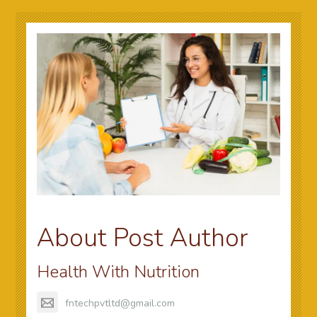
About Post Author
Health With Nutrition
fntechpvtltd@gmail.com