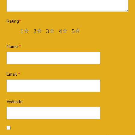
Rating
*
1
2
3
4
5
Name
*
Email
*
Website