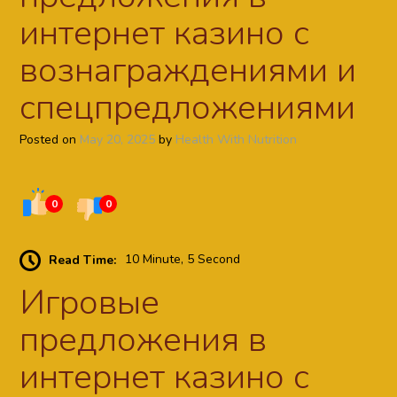
интернет казино с
вознаграждениями и
спецпредложениями
Posted on
May 20, 2025
by
Health With Nutrition
0
0
Read Time:
10 Minute, 5 Second
Игровые
предложения в
интернет казино с