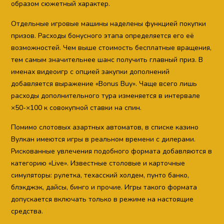
образом сюжетный характер.
Отдельные игровые машины наделены функцией покупки
призов. Расходы бонусного этапа определяется его её
возможностей. Чем выше стоимость бесплатные вращения,
тем самым значительнее шанс получить главный приз. В
именах видеоигр с опцией закупки дополнений
добавляется выражение «Bonus Buy». Чаще всего лишь
расходы дополнительного тура изменяется в интервале
×50-×100 к совокупной ставки на спин.
Помимо слотовых азартных автоматов, в списке казино
Вулкан имеются игры в реальном времени с дилерами.
Рискованные увлечения подобного формата добавляются в
категорию «Live». Известные столовые и карточные
симуляторы: рулетка, техасский холдем, пунто банко,
блэкджэк, дайсы, бинго и прочие. Игры такого формата
допускается включать только в режиме на настоящие
средства.