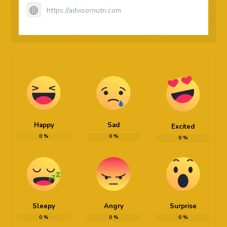
https://advisornutri.com
Happy
Sad
Excited
0
%
0
%
0
%
Sleepy
Angry
Surprise
0
%
0
%
0
%