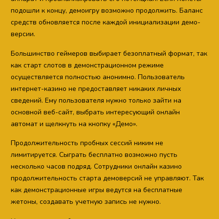
подошли к концу, демоигру возможно продолжить. Баланс
средств обновляется после каждой инициализации демо-
версии.
Большинство геймеров выбирает безоплатный формат, так
как старт слотов в демонстрационном режиме
осуществляется полностью анонимно. Пользователь
интернет-казино не предоставляет никаких личных
сведений. Ему пользователя нужно только зайти на
основной веб-сайт, выбрать интересующий онлайн
автомат и щелкнуть на кнопку «Демо».
Продолжительность пробных сессий никим не
лимитируется. Сыграть бесплатно возможно пусть
несколько часов подряд. Сотрудники онлайн казино
продолжительность старта демоверсий не управляют. Так
как демонстрационные игры ведутся на бесплатные
жетоны, создавать учетную запись не нужно.