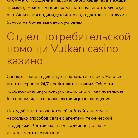
ключ – это поощрение персонального характера. Каждый
промокод может быть использован в казино только один
раз. Активация индивидуального кода дает шанс получить
бонусы на более выгодных условиях.
Отдел потребительской
помощи Vulkan casino
казино
Саппорт сервиса действует в формате онлайн. Рабочие
агенты сервиса 24/7 пребывают на линии. Обрести
профессиональную консультацию смогут как новенькие
без профиля, так и завсегдатаи игроки заведения.
Для удобства пользователей веб-сайта доступно
несколько способов связи с агентами технической
поддержки. Контактировать с администратором
департамента возможно: