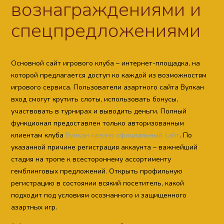
вознаграждениями и
спецпредложениями
Основной сайт игрового клуба – интернет-площадка, на
которой предлагается доступ ко каждой из возможностям
игрового сервиса. Пользователи азартного сайта Вулкан
вход смогут крутить слоты, использовать бонусы,
участвовать в турнирах и выводить деньги. Полный
функционал предоставлен только авторизованным
клиентам клуба
Вулкан казино официальный сайт
. По
указанной причине регистрация аккаунта – важнейший
стадия на тропе к всестороннему ассортименту
гемблинговых предложений. Открыть профильную
регистрацию в состоянии всякий посетитель, какой
подходит под условиям осознанного и защищенного
азартных игр.