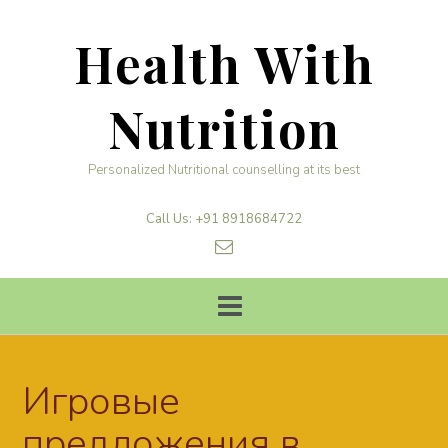
Skip
to
Health With
content
Nutrition
Personalized Nutritional counselling at its best
Call Us: +91 8918684722
Игровые
предложения в