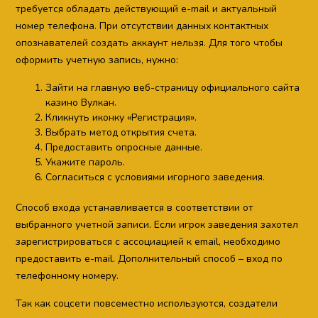
требуется обладать действующий e-mail и актуальный
номер телефона. При отсутствии данных контактных
опознавателей создать аккаунт нельзя. Для того чтобы
оформить учетную запись, нужно:
Зайти на главную веб-страницу официального сайта
казино Вулкан.
Кликнуть иконку «Регистрация».
Выбрать метод открытия счета.
Предоставить опросные данные.
Укажите пароль.
Согласиться с условиями игорного заведения.
Способ входа устанавливается в соответствии от
выбранного учетной записи. Если игрок заведения захотел
зарегистрироваться с ассоциацией к email, необходимо
предоставить e-mail. Дополнительный способ – вход по
телефонному номеру.
Так как соцсети повсеместно используются, создатели