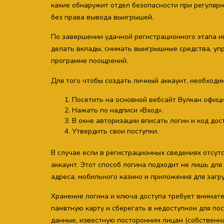
какие обнаружит отдел безопасности при регуляр
без права вывода выигрышей.
По завершении удачной регистрационного этапа иг
делать вклады, снимать выигрышные средства, уп
программе поощрений.
Для того чтобы создать личный аккаунт, необходи
Посетить на основной вебсайт Вулкан офиц
Нажать по надписи «Вход».
В окне авторизации вписать логин и код дос
Утвердить свои поступки.
В случае если в регистрационных сведениях отсут
аккаунт. Этот способ логина подходит не лишь для
адреса, мобильного казино и приложения для загру
Хранение логина и ключа доступа требует внимате
памятную карту и сберегать в недоступном для по
данные, известную посторонним лицам (собственна