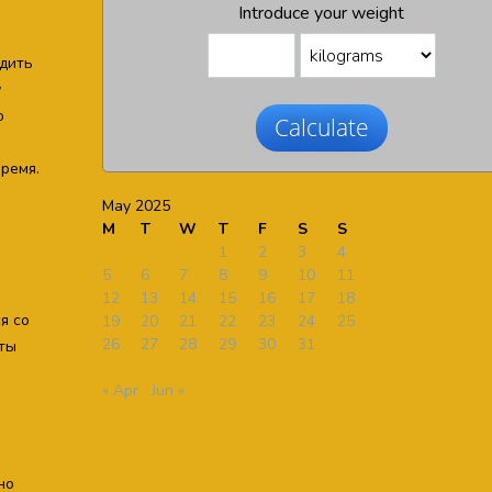
Introduce your weight
дить
у
о
Calculate
ремя.
May 2025
M
T
W
T
F
S
S
1
2
3
4
5
6
7
8
9
10
11
12
13
14
15
16
17
18
я со
19
20
21
22
23
24
25
26
27
28
29
30
31
ыты
« Apr
Jun »
но