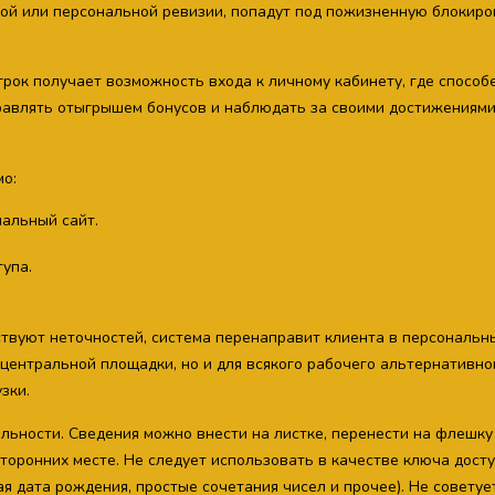
ной или персональной ревизии, попадут под пожизненную блокиро
рок получает возможность входа к личному кабинету, где способ
равлять отыгрышем бонусов и наблюдать за своими достижениями
мо:
иальный сайт.
тупа.
ствуют неточностей, система перенаправит клиента в персональн
 центральной площадки, но и для всякого рабочего альтернативно
зки.
льности. Сведения можно внести на листке, перенести на флешку
сторонних месте. Не следует использовать в качестве ключа дост
я дата рождения, простые сочетания чисел и прочее). Не советуе