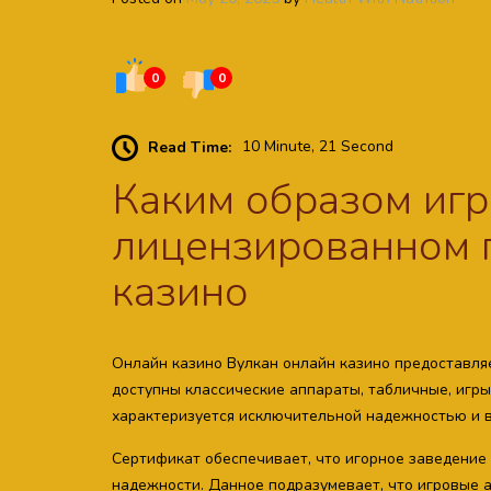
0
0
Read Time:
10 Minute, 21 Second
Каким образом игр
лицензированном 
казино
Онлайн казино Вулкан онлайн казино предоставляе
доступны классические аппараты, табличные, игры
характеризуется исключительной надежностью и в
Сертификат обеспечивает, что игорное заведение
надежности. Данное подразумевает, что игровые 