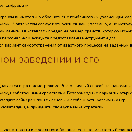
кол шифрования.
грокам внимательно обращаться с гемблинговым увлечениям, сле
ски. К автоматам следует относиться, как к веселью, а не метод
вои деньги и выставлять предел на размер средств, которую можн
 В персональном аккаунте предоставлены инструменты для
ся вариант самоотстранения от азартного процесса на заданный в
ном заведении и его
длагается игра в демо-режиме. Это отличный способ познакомитьс
рискуя собственными средствами. Безвозмездные варианты откр
воляют геймерам понять основы и особенности различных игр,
ьзователями, и придумать свои успешные стратегии.
льзовать деньги с реального баланса, есть возможность безопас