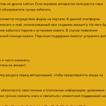
тов на других сайтах. Если игровым аппаратом пользуются пара
еб-обозревателе лучше избегать.
полняется посредством форму на портале. В данной платформе
писать e-mail, использованный при создании аккаунта. На него б
ия забытого пароля и установки нового. В случае появлении
еской помощи казино. Персонал поддержки помогут устранить воп
 и часто изменять;
ина на аккаунт;
ку ресурса перед авторизацией, чтобы предотвратить входа на
о обезопасить свои личные и платежные информацию, уровневые 
жно срочно сменить ключ и связаться с клиентской поддержкой ка