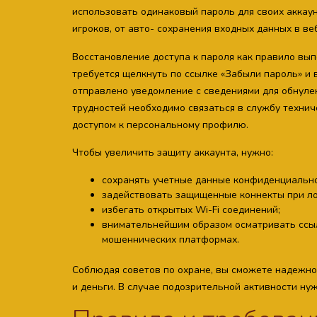
использовать одинаковый пароль для своих аккаун
игроков, от авто- сохранения входных данных в в
Восстановление доступа к пароля как правило вы
требуется щелкнуть по ссылке «Забыли пароль» и в
отправлено уведомление с сведениями для обнулен
трудностей необходимо связаться в службу технич
доступом к персональному профилю.
Чтобы увеличить защиту аккаунта, нужно:
сохранять учетные данные конфиденциально
задействовать защищенные коннекты при лог
избегать открытых Wi-Fi соединений;
внимательнейшим образом осматривать ссыл
мошеннических платформах.
Соблюдая советов по охране, вы сможете надежн
и деньги. В случае подозрительной активности ну