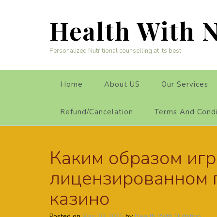
Skip
to
Health With N
content
Personalized Nutritional counselling at its best
Home
About US
Our Services
Refund/Cancelation
Terms And Condi
Каким образом игр
лицензированном 
казино
Posted on
May 20, 2025
by
Health With Nutrition