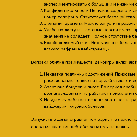
экспериментировать с большими и низкими с
Конфиденциальность Не нужно создавать акк
номер телефона. Отсутствует беспокойства, 
Экономия времени. Можно запустить развлеч
Удобство доступа. Тестовые версии имеют п
значения не обладает. Полное отсутствие 
Возобновляемый счет. Виртуальные баллы в
всякого рефреша веб-страницы.
Вопреки обилие преимуществ, демоигры включают 
Нехватка подлинных достижений. Призовые 
расходованию только на пари. Снятию эти д
Азарт вне бонусов и льгот. Во период пробн
вознаграждения и не работают привилегии 
Не удается работает использовать вознагра
вэйджеринг клубных бонусов.
Запускать в демонстрационном варианте можно на
операционки и тип веб-обозревателя не важны.