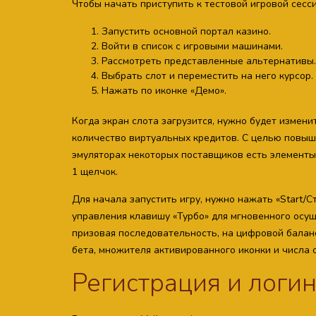
Чтобы начать приступить к тестовой игровой сесси
Запустить основной портал казино.
Войти в список с игровыми машинами.
Рассмотреть представленные альтернативы.
Выбрать слот и переместить на него курсор.
Нажать по иконке «Демо».
Когда экран слота загрузится, нужно будет измен
количество виртуальных кредитов. С целью повыше
эмуляторах некоторых поставщиков есть элементы 
1 щелчок.
Для начала запустить игру, нужно нажать «Start/
управления клавишу «Турбо» для мгновенного осуще
призовая последовательность, на цифровой баланс
бета, множителя активированного иконки и числа 
Регистрация и логин