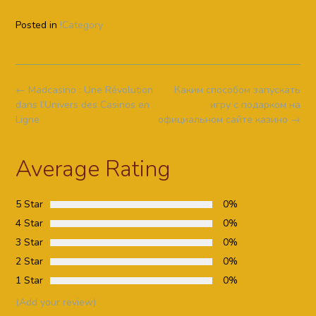
Posted in
!Category
Post
←
Madcasino : Une Révolution
Каким способом запускать
navigation
dans l’Univers des Casinos en
игру с подарком на
Ligne
официальном сайте казино
→
Average Rating
5 Star
0%
4 Star
0%
3 Star
0%
2 Star
0%
1 Star
0%
(Add your review)