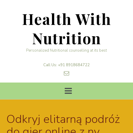
Skip
to
Health With
content
Nutrition
Personalized Nutritional counselling at its best
Call Us: +91 8918684722
Odkryj elitarną podróż
do gier online z nv