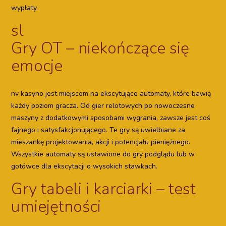
wypłaty.
sl
Gry OT – niekończące się
emocje
nv kasyno jest miejscem na ekscytujące automaty, które bawią
każdy poziom gracza. Od gier relotowych po nowoczesne
maszyny z dodatkowymi sposobami wygrania, zawsze jest coś
fajnego i satysfakcjonującego. Te gry są uwielbiane za
mieszankę projektowania, akcji i potencjału pieniężnego.
Wszystkie automaty są ustawione do gry podglądu lub w
gotówce dla ekscytacji o wysokich stawkach.
Gry tabeli i karciarki – test
umiejętności