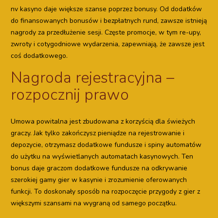
nv kasyno daje większe szanse poprzez bonusy. Od dodatków
do finansowanych bonusów i bezpłatnych rund, zawsze istnieją
nagrody za przedłużenie sesji. Częste promocje, w tym re-upy,
zwroty i cotygodniowe wydarzenia, zapewniają, że zawsze jest
coś dodatkowego.
Nagroda rejestracyjna –
rozpocznij prawo
Umowa powitalna jest zbudowana z korzyścią dla świeżych
graczy. Jak tylko zakończysz pieniądze na rejestrowanie i
depozycie, otrzymasz dodatkowe fundusze i spiny automatów
do użytku na wyświetlanych automatach kasynowych. Ten
bonus daje graczom dodatkowe fundusze na odkrywanie
szerokiej gamy gier w kasynie i zrozumienie oferowanych
funkcji. To doskonały sposób na rozpoczęcie przygody z gier z
większymi szansami na wygraną od samego początku.