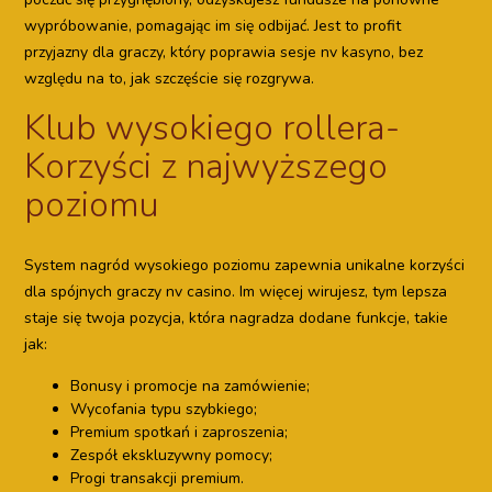
wypróbowanie, pomagając im się odbijać. Jest to profit
przyjazny dla graczy, który poprawia sesje nv kasyno, bez
względu na to, jak szczęście się rozgrywa.
Klub wysokiego rollera-
Korzyści z najwyższego
poziomu
System nagród wysokiego poziomu zapewnia unikalne korzyści
dla spójnych graczy nv casino. Im więcej wirujesz, tym lepsza
staje się twoja pozycja, która nagradza dodane funkcje, takie
jak:
Bonusy i promocje na zamówienie;
Wycofania typu szybkiego;
Premium spotkań i zaproszenia;
Zespół ekskluzywny pomocy;
Progi transakcji premium.