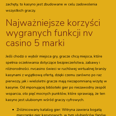
zachęty, to kasyno jest zbudowane w celu zadowolenia
wszystkich graczy.
Najważniejsze korzyści
wygranych funkcji nv
casino 5 marki
Jeśli chodzi o wybór miejsca gry, gracze chcą miejsca, które
spełnia oczekiwania dotyczące bezpieczeństwa, zabawy i
różnorodności. nvcasino świeci w ruchliwej wirtualnej branży
kasynami z wyjątkową ofertą, dzięki czemu zarówno po raz
pierwszy, jak i wieloletni gracze mają niezapomnianą wizytę w
kasynie. Od imponującej biblioteki gier po niezawodny zespół
wsparcia, oto pięć mocnych punktów, które sprawiają, że ten
kasyno jest ulubionym wśród graczy cyfrowych.
Zróżnicowany katalog gier: Witryna zawiera bogatą
mieszankę gier kasynowych, w tym ulubieńców fanów,