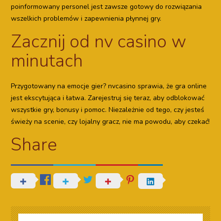
poinformowany personel jest zawsze gotowy do rozwiązania
wszelkich problemów i zapewnienia płynnej gry.
Zacznij od nv casino w
minutach
Przygotowany na emocje gier? nvcasino sprawia, że ​​gra online
jest ekscytująca i łatwa. Zarejestruj się teraz, aby odblokować
wszystkie gry, bonusy i pomoc. Niezależnie od tego, czy jesteś
świeży na scenie, czy lojalny gracz, nie ma powodu, aby czekać!
Share