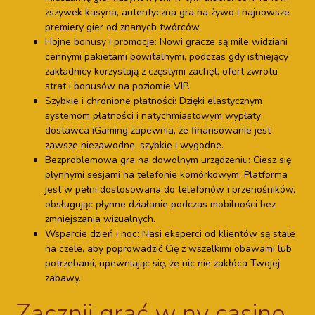
zszywek kasyna, autentyczna gra na żywo i najnowsze
premiery gier od znanych twórców.
Hojne bonusy i promocje: Nowi gracze są mile widziani
cennymi pakietami powitalnymi, podczas gdy istniejący
zakładnicy korzystają z częstymi zachęt, ofert zwrotu
strat i bonusów na poziomie VIP.
Szybkie i chronione płatności: Dzięki elastycznym
systemom płatności i natychmiastowym wypłaty
dostawca iGaming zapewnia, że ​​finansowanie jest
zawsze niezawodne, szybkie i wygodne.
Bezproblemowa gra na dowolnym urządzeniu: Ciesz się
płynnymi sesjami na telefonie komórkowym. Platforma
jest w pełni dostosowana do telefonów i przenośników,
obsługując płynne działanie podczas mobilności bez
zmniejszania wizualnych.
Wsparcie dzień i noc: Nasi eksperci od klientów są stale
na czele, aby poprowadzić Cię z wszelkimi obawami lub
potrzebami, upewniając się, że nic nie zakłóca Twojej
zabawy.
Zacznij grać w nv casino