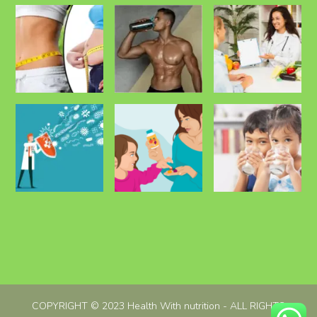
COPYRIGHT © 2023 Health With nutrition - ALL RIGHTS