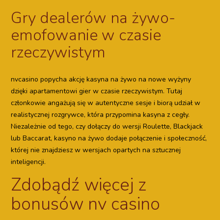
Gry dealerów na żywo-
emofowanie w czasie
rzeczywistym
nvcasino popycha akcję kasyna na żywo na nowe wyżyny
dzięki apartamentowi gier w czasie rzeczywistym. Tutaj
członkowie angażują się w autentyczne sesje i biorą udział w
realistycznej rozgrywce, która przypomina kasyna z cegły.
Niezależnie od tego, czy dołączy do wersji Roulette, Blackjack
lub Baccarat, kasyno na żywo dodaje połączenie i społeczność,
której nie znajdziesz w wersjach opartych na sztucznej
inteligencji.
Zdobądź więcej z
bonusów nv casino