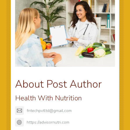
About Post Author
Health With Nutrition
fntechpvtltd@gmail.com
https://advisornutri.com