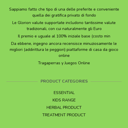
Sappiamo fatto che tipo di una delle preferite e conveniente
quella dei gratifica privato di fondo
Le Glorion valute supportate includono tantissime valute
tradizionali, con cui naturalmente gli Euro
Il premio e uguale al 100% iniziale base (costo min
Da ebbene, ingegno ancora recensisce minuziosamente le
migliori (addirittura le peggiori) piattaforme di casa da gioco
online
Tragaperras y Juegos Online
PRODUCT CATEGORIES
ESSENTIAL
KIDS RANGE
HERBAL PRODUCT
TREATMENT PRODUCT