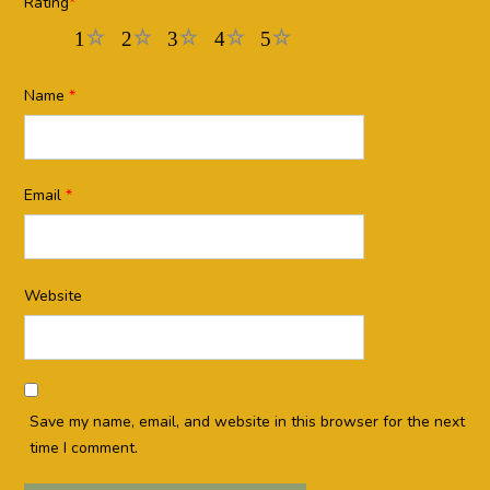
Rating
*
1
2
3
4
5
Name
*
Email
*
Website
Save my name, email, and website in this browser for the next
time I comment.