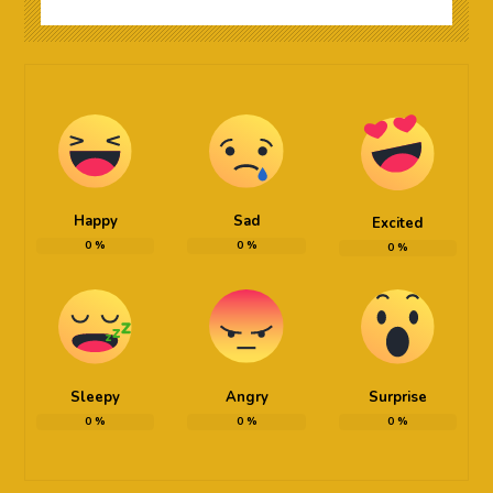
Happy
Sad
Excited
0
%
0
%
0
%
Sleepy
Angry
Surprise
0
%
0
%
0
%