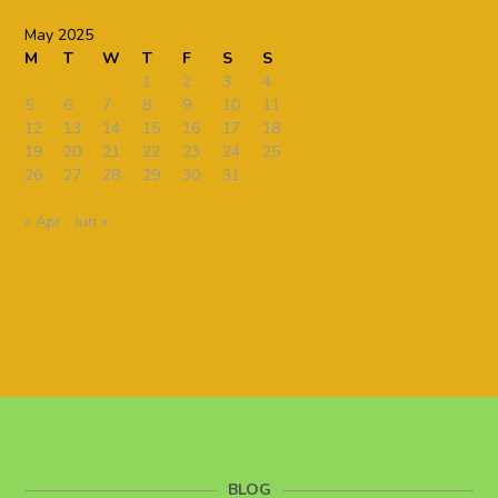
May 2025
M
T
W
T
F
S
S
1
2
3
4
5
6
7
8
9
10
11
12
13
14
15
16
17
18
19
20
21
22
23
24
25
26
27
28
29
30
31
« Apr
Jun »
BLOG