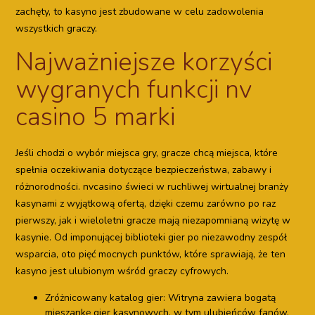
zachęty, to kasyno jest zbudowane w celu zadowolenia
wszystkich graczy.
Najważniejsze korzyści
wygranych funkcji nv
casino 5 marki
Jeśli chodzi o wybór miejsca gry, gracze chcą miejsca, które
spełnia oczekiwania dotyczące bezpieczeństwa, zabawy i
różnorodności. nvcasino świeci w ruchliwej wirtualnej branży
kasynami z wyjątkową ofertą, dzięki czemu zarówno po raz
pierwszy, jak i wieloletni gracze mają niezapomnianą wizytę w
kasynie. Od imponującej biblioteki gier po niezawodny zespół
wsparcia, oto pięć mocnych punktów, które sprawiają, że ten
kasyno jest ulubionym wśród graczy cyfrowych.
Zróżnicowany katalog gier: Witryna zawiera bogatą
mieszankę gier kasynowych, w tym ulubieńców fanów,