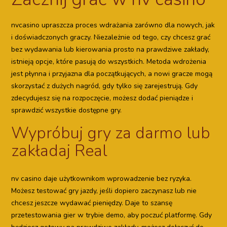
nvcasino upraszcza proces wdrażania zarówno dla nowych, jak
i doświadczonych graczy. Niezależnie od tego, czy chcesz grać
bez wydawania lub kierowania prosto na prawdziwe zakłady,
istnieją opcje, które pasują do wszystkich. Metoda wdrożenia
jest płynna i przyjazna dla początkujących, a nowi gracze mogą
skorzystać z dużych nagród, gdy tylko się zarejestrują. Gdy
zdecydujesz się na rozpoczęcie, możesz dodać pieniądze i
sprawdzić wszystkie dostępne gry.
Wypróbuj gry za darmo lub
zakładaj Real
nv casino daje użytkownikom wprowadzenie bez ryzyka.
Możesz testować gry jazdy, jeśli dopiero zaczynasz lub nie
chcesz jeszcze wydawać pieniędzy. Daje to szansę
przetestowania gier w trybie demo, aby poczuć platformę. Gdy