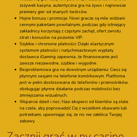
zszywek kasyna, autentyczna gra na żywo i najnowsze
premiery gier od znanych twórców.
Hojne bonusy i promocje: Nowi gracze są mile widziani
cennymi pakietami powitalnymi, podczas gdy istniejący
zakładnicy korzystają z częstymi zachęt, ofert zwrotu
strat i bonusów na poziomie VIP.
Szybkie i chronione płatności: Dzięki elastycznym
systemom płatności i natychmiastowym wypłaty
dostawca iGaming zapewnia, że ​​finansowanie jest
zawsze niezawodne, szybkie i wygodne.
Bezproblemowa gra na dowolnym urządzeniu: Ciesz się
płynnymi sesjami na telefonie komórkowym. Platforma
jest w pełni dostosowana do telefonów i przenośników,
obsługując płynne działanie podczas mobilności bez
zmniejszania wizualnych.
Wsparcie dzień i noc: Nasi eksperci od klientów są stale
na czele, aby poprowadzić Cię z wszelkimi obawami lub
potrzebami, upewniając się, że nic nie zakłóca Twojej
zabawy.
Zacznij grać w nv casino