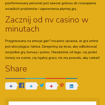
poinformowany personel jest zawsze gotowy do rozwiązania
wszelkich problemów i zapewnienia płynnej gry.
Zacznij od nv casino w
minutach
Przygotowany na emocje gier? nvcasino sprawia, że ​​gra online
jest ekscytująca i łatwa. Zarejestruj się teraz, aby odblokować
wszystkie gry, bonusy i pomoc. Niezależnie od tego, czy jesteś
świeży na scenie, czy lojalny gracz, nie ma powodu, aby czekać!
Share