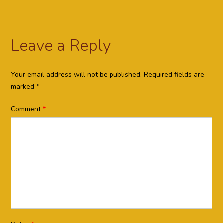
Leave a Reply
Your email address will not be published.
Required fields are
marked
*
Comment
*