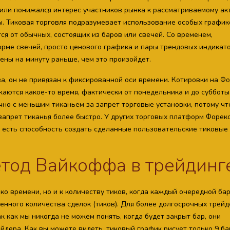
или понижался интерес участников рынка к рассматриваемому акт
. Тиковая торговля подразумевает использование особых график
я от обычных, состоящих из баров или свечей. Со временем,
рме свечей, просто ценового графика и пары трендовых индикат
ены на минуту раньше, чем это произойдет.
за, он не привязан к фиксированной оси времени. Котировки на Ф
жаются какое-то время, фактически от понедельника и до субботы
чно с меньшим тиканьем за запрет торговые установки, потому чт
апрет тиканья более быстро. У других торговых платформ Форекс
ию есть способность создать сделанные пользовательские тиковые
етод Вайкоффа в трейдинг
ко времени, но и к количеству тиков, когда каждый очередной ба
нного количества сделок (тиков). Для более долгосрочных трейд
к как мы никогда не можем понять, когда будет закрыт бар, они
йдера. Как вы можете видеть, тиковый график рисует только 9 б