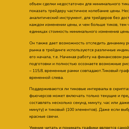
объем сделки недостаточен для минимального тика
показать трейдеру частичное колебание цены. Не
аналитический инструмент, для трейдеров без дос
каждом изменении цены, и чем больше тиков, тем
единицах стоимость минимального изменения цены
Он также дает возможность отследить динамику р
рынка в трейдинге используются различные индика
его начала, т.е. Начиная работу на финансовом ры
подготовки и полностью осознаете возможные риск
– 115,8, временные рамки совпадают.Тиковый гра
временной слева.
Поддерживаются ли тиковые интервалы в скриптах
фьючерсов может включать только текущие и пред
составлять несколько секунд, минуту, час или даж
минуту) и тиковый (100 элементов). Даже если вы
красные свечи.
Умение читать и понимать графики является само