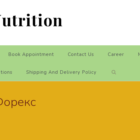
utrition
Book Appointment
Contact Us
Career
tions
Shipping And Delivery Policy
Форекс