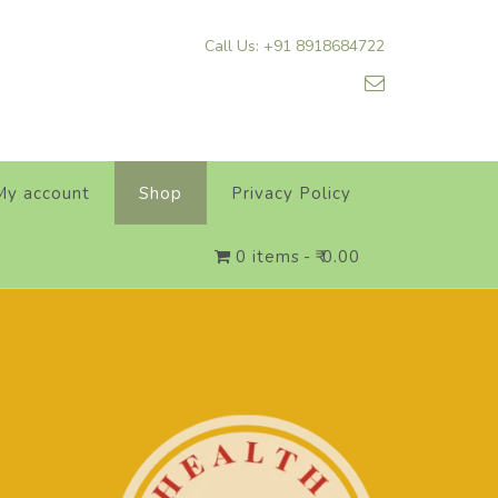
Call Us: +91 8918684722
My account
Shop
Privacy Policy
0 items
₹ 0.00