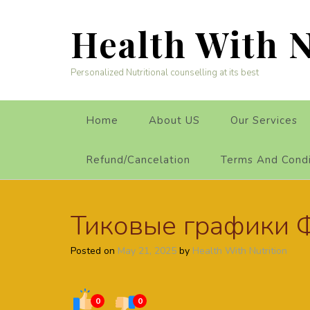
Skip
to
Health With N
content
Personalized Nutritional counselling at its best
Home
About US
Our Services
Refund/Cancelation
Terms And Condi
Тиковые графики 
Posted on
May 21, 2025
by
Health With Nutrition
0
0