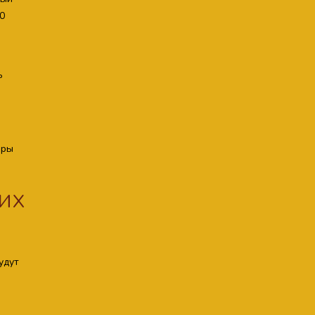
0
ь
ары
 их
удут