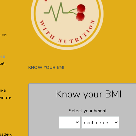
, ни
и в
ий,
KNOW YOUR BMI
ика
Know your BMI
тывать
Select your height
рафик,