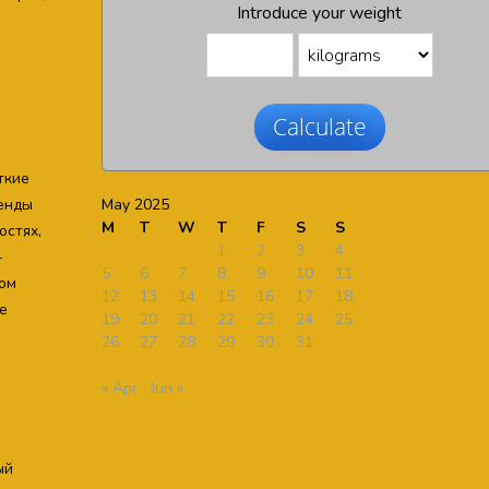
Introduce your weight
Calculate
ткие
May 2025
ренды
M
T
W
T
F
S
S
остях,
1
2
3
4
-
5
6
7
8
9
10
11
ом
12
13
14
15
16
17
18
е
19
20
21
22
23
24
25
26
27
28
29
30
31
« Apr
Jun »
ый