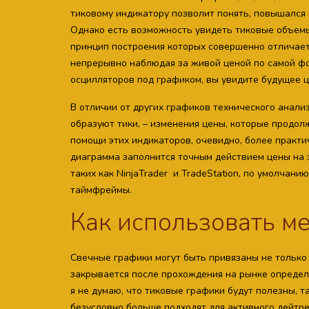
тиковому индикатору позволит понять, повышался 
Однако есть возможность увидеть тиковые объемы
принцип построения которых совершенно отличаетс
непрерывно наблюдая за живой ценой по самой фо
осцилляторов под графиком, вы увидите будущее ц
В отличии от других графиков технического анали
образуют тики, – изменения цены, которые продол
помощи этих индикаторов, очевидно, более практи
диаграмма заполнится точным действием цены на з
таких как NinjaTrader и TradeStation, по умолчан
таймфреймы.
Как использовать м
Свечные графики могут быть привязаны не только 
закрывается после прохождения на рынке определе
я не думаю, что тиковые графики будут полезны, та
безусловно больше подходят для активного дейтре