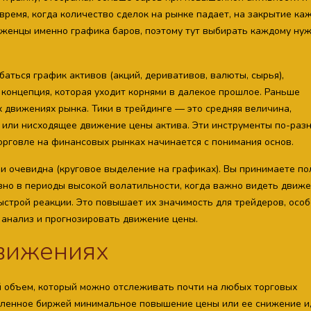
время, когда количество сделок на рынке падает, на закрытие ка
рженцы именно графика баров, поэтому тут выбирать каждому ну
аться график активов (акций, деривативов, валюты, сырья),
 концепция, которая уходит корнями в далекое прошлое. Раньше
 движениях рынка. Тики в трейдинге — это средняя величина,
или нисходящее движение цены актива. Эти инструменты по-раз
орговле на финансовых рынках начинается с понимания основ.
и очевидна (круговое выделение на графиках). Вы принимаете по
езно в периоды высокой волатильности, когда важно видеть движ
ыстрой реакции. Это повышает их значимость для трейдеров, осо
 анализ и прогнозировать движение цены.
движениях
 объем, который можно отслеживать почти на любых торговых
овленное биржей минимальное повышение цены или ее снижение и,