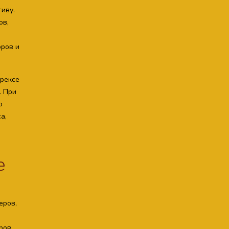
иву.
ов,
оров и
орексе
. При
о
а,
е
р
еров,
аров