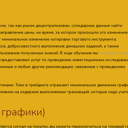
ое, так как рынок децентрализован, солидарные данные найти
направление цены, ни время, за которое произошло это изменение
т минимальное изменение котировки торгового инструмента.
ся, добросовестного выполнения домашних заданий, а также
ользования полученных знаний. В ходе обучения мы
Учетные ставк
 предоставляем услуг по проведению инвестиционных исследован
ионные и любые другие рекомендации, связанные с проведением
 тиками. Тики в трейдинге отражают минимальное движение граф
 влияние на издержки выполняемых транзакций, которые надо учи
е графики)
ляется сигнал на покупку, вы можете переключиться на тиковый г