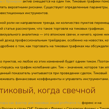
ты с брокером
актив смещается на один тик. Тиковые графики пом
лять вероятными рисками. Существуют определенные параметры,
нвестиционных инструментов.
нной роли ни направление тренда, ни количество пунктов переме
й статье рассмотрим, что такое торговля на тиковых графиках.
визуального аналитика — это японские свечи, и ничего, кроме них
ий доход профессиональным трейдерам, особенно на новостях, к
одробнее о том, как торговать на тиковых графиках мы обсуждали
о пунктов, но любое из этих изменений будет одним тиком. Поэто
тируясь на график колебания цен. Тик – значение, которое так ил
данный показатель учитывается при проведении сделок. Тиковый
слеживать финансовые коэффициенты и управлять инструментами.
тиковый, когда свечной
оллара как фактор для мировых акций profinance ru
форекс и на
России и стран СНГ. Главная » Форекс » Стратегии форекс » Тико