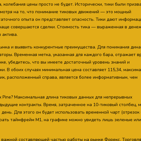
, колебания цены просто не будет. Исторически, тики были призв
смотря на то, что понимание тиковых движений — это мощный
таточного опыта он представляет опасность. Тики дают информац
 чаще совершаются сделки. Стоимость тика — выраженная в дене
 актива.
ынка и выявить конкурентные преимущества. Для понимания дин
торы. Временная метка, указанная для каждого бара, отражает в
нке, убедитесь, что вы имеете достаточный уровень знаний и
и. В обоих случаях минимальная цена составляет 115,34, максим
фик, расположенный справа, является более информативным, чем
 Pine? Максимальная длина тиковых данных для непрерывных
ыдущие контракты. Время, затраченное на 10-тиковый столбец, 
е день. Для этого он будет использовать временной чарт (отрезок 
брать таймфрейм М1, на графике можно увидеть лишь зеленые ил
й важной составляющей частью работы на рынке Форекс. Торговля