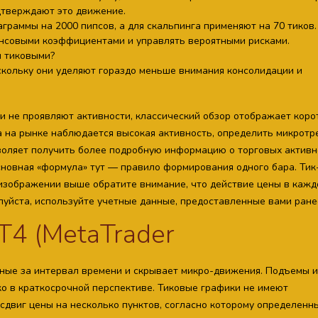
дтверждают это движение.
граммы на 2000 пипсов, а для скальпинга применяют на 70 тиков.
нсовыми коэффициентами и управлять вероятными рисками.
и тиковыми?
оскольку они уделяют гораздо меньше внимания консолидации и
и не проявляют активности, классический обзор отображает коро
а на рынке наблюдается высокая активность, определить микрот
воляет получить более подробную информацию о торговых активн
сновная «формула» тут — правило формирования одного бара. Тик
изображении выше обратите внимание, что действие цены в кажд
луйста, используйте учетные данные, предоставленные вами ране
Т4 (MetaTrader
нные за интервал времени и скрывает микро-движения. Подъемы и
ко в краткосрочной перспективе. Тиковые графики не имеют
сдвиг цены на несколько пунктов, согласно которому определенн