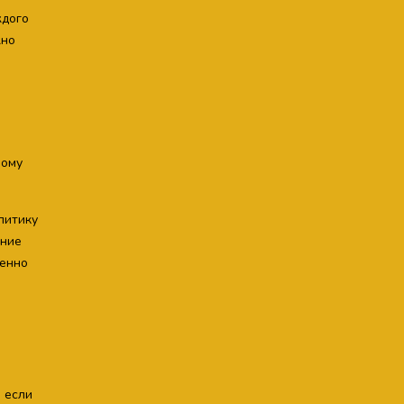
ждого
жно
ному
литику
ение
бенно
 если