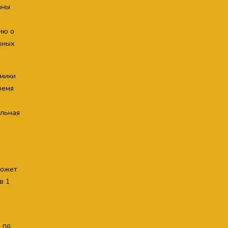
аны
ию о
жных
амики
ремя
альная
может
в 1
и
 по