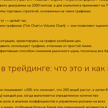
ать диаграммы на 2000 пипсов, а для скальпинга применяют на 7
пы торговых стратегий, основанных на таких графиках.
гут — целый час.
ни графиков (Tick Chart и Volume Chart) — они позволяют оценит
итуацию, ориентируясь на график колебания цен.
авило, используют графики, отличные от простой линии.
фективным способом снижения рыночного шума, поскольку все б
 трейдинге: что это и как
 показывает +200, это означает, что 200 акций растут, а затем б
у) каждый раз, когда выполняется определенное количество
ую роль в анализе коэффициентов и управлении рисками на всех
 к рынку, отображая больше баров при повышенной активности и