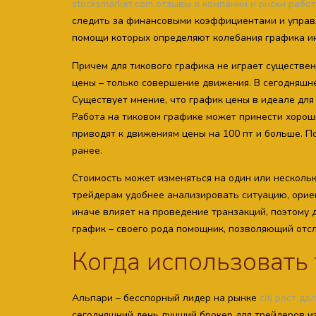
stocksmarket com отзывы о компании и риски рабо
следить за финансовыми коэффициентами и управ
помощи которых определяют колебания графика и
Причем для тикового графика не играет существе
цены – только совершение движения. В сегодняшне
Существует мнение, что график цены в идеале для 
Работа на тиковом графике может принести хорош
приводят к движениям цены на 100 пт и больше. П
ранее.
Стоимость может изменяться на один или нескольк
трейдерам удобнее анализировать ситуацию, ориен
иначе влияет на проведение транзакций, поэтому 
график – своего рода помощник, позволяющий от
Когда использовать 
Альпари – бесспорный лидер на рынке
citi рост д
сегодняшний день лучший брокер для трейдеров из 