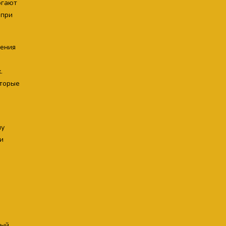
огают
 при
щения
.
оторые
му
и
вый