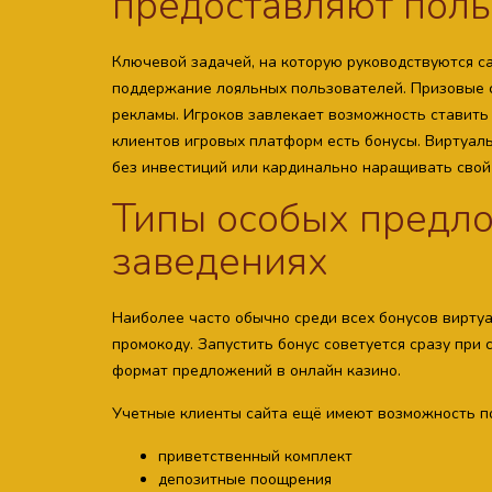
предоставляют поль
Ключевой задачей, на которую руководствуются с
поддержание лояльных пользователей. Призовые 
рекламы. Игроков завлекает возможность ставить
клиентов игровых платформ есть бонусы. Виртуал
без инвестиций или кардинально наращивать свой 
Типы особых предл
заведениях
Наиболее часто обычно среди всех бонусов вирту
промокоду. Запустить бонус советуется сразу при
формат предложений в онлайн казино.
Учетные клиенты сайта ещё имеют возможность п
приветственный комплект
депозитные поощрения