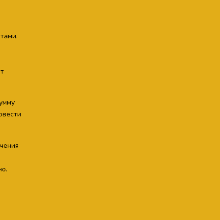
тами.
ет
сумму
овести
ичения
но.