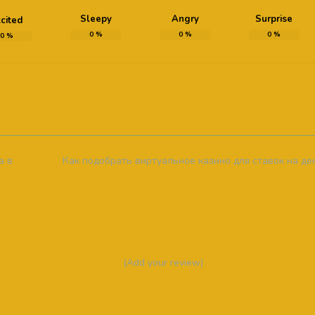
Sleepy
Angry
Surprise
cited
0
%
0
%
0
%
0
%
а в
Как подобрать виртуальное казино для ставок на д
(Add your review)