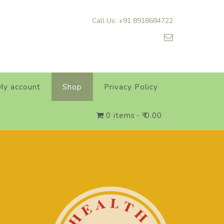
Call Us: +91 8918684722
My account
Shop
Privacy Policy
0 items
₹ 0.00