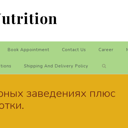
utrition
Book Appointment
Contact Us
Career
tions
Shipping And Delivery Policy
рных заведениях плюс
отки.