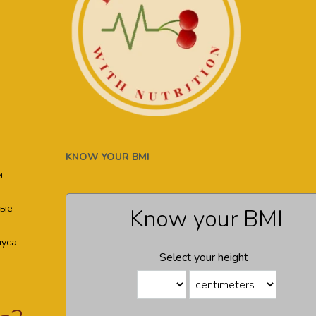
KNOW YOUR BMI
м
ные
Know your BMI
нуса
Select your height