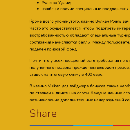
Рулетка Удачи;
кэшбек и прочие специальные предложения.
Кроме всего упомянутого, казино Вулкан Рояль за
Часто это осуществляется, чтобы подогреть инте
востребованностью обладают специальные турнир
состязания начисляются баллы. Между пользовател
поделен призовой фонд.
Почти что у всех поощрений есть требования по о
полученного подарка прежде чем выводом призов. 
ставок на итоговую сумму в 400 евро.
В казино Vulkan для вэйджера бонусов также необ
по ставкам и лимиты на слоты. Каждые данные ос
возникновении дополнительных недоразумений сов
Share