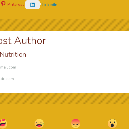
Pinterest
LinkedIn
ost Author
Nutrition
mail.com
utri.com