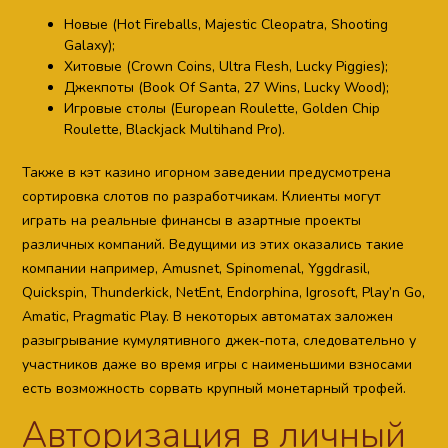
Новые (Hot Fireballs, Majestic Cleopatra, Shooting
Galaxy);
Хитовые (Crown Coins, Ultra Flesh, Lucky Piggies);
Джекпоты (Book Of Santa, 27 Wins, Lucky Wood);
Игровые столы (European Roulette, Golden Chip
Roulette, Blackjack Multihand Pro).
Также в кэт казино игорном заведении предусмотрена
сортировка слотов по разработчикам. Клиенты могут
играть на реальные финансы в азартные проекты
различных компаний. Ведущими из этих оказались такие
компании например, Amusnet, Spinomenal, Yggdrasil,
Quickspin, Thunderkick, NetEnt, Endorphina, Igrosoft, Play’n Go,
Amatic, Pragmatic Play. В некоторых автоматах заложен
разыгрывание кумулятивного джек-пота, следовательно у
участников даже во время игры с наименьшими взносами
есть возможность сорвать крупный монетарный трофей.
Авторизация в личный