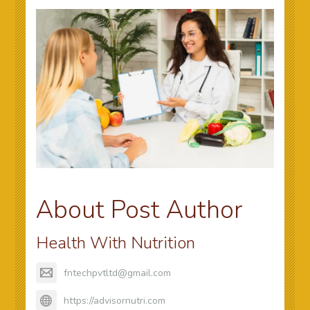
About Post Author
Health With Nutrition
fntechpvtltd@gmail.com
https://advisornutri.com