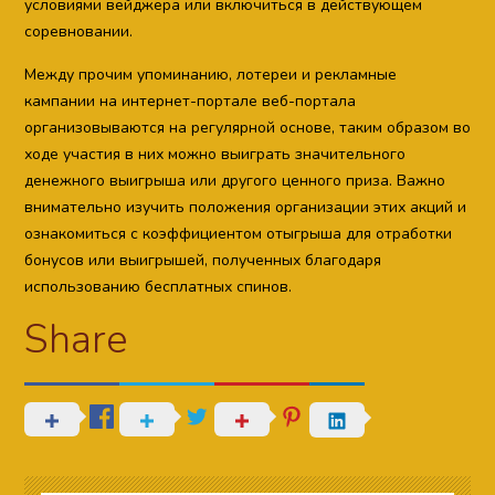
условиями вейджера или включиться в действующем
соревновании.
Между прочим упоминанию, лотереи и рекламные
кампании на интернет-портале веб-портала
организовываются на регулярной основе, таким образом во
ходе участия в них можно выиграть значительного
денежного выигрыша или другого ценного приза. Важно
внимательно изучить положения организации этих акций и
ознакомиться с коэффициентом отыгрыша для отработки
бонусов или выигрышей, полученных благодаря
использованию бесплатных спинов.
Share