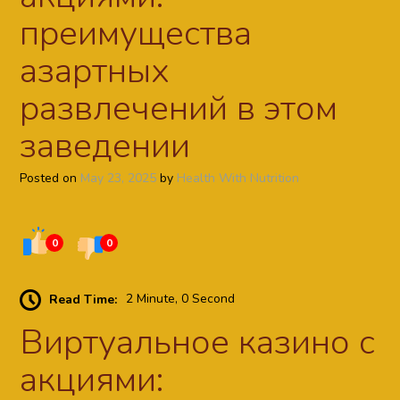
преимущества
азартных
развлечений в этом
заведении
Posted on
May 23, 2025
by
Health With Nutrition
0
0
Read Time:
2 Minute, 0 Second
Виртуальное казино с
акциями: