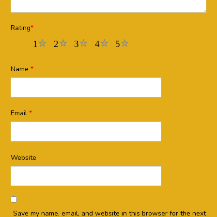
Rating
*
1
2
3
4
5
Name
*
Email
*
Website
Save my name, email, and website in this browser for the next