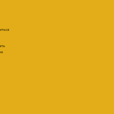
иться
ать
ее