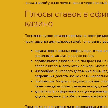
приза в какой угодно момент можно через личный 
Плюсы ставок в оф
казино
Постоянно лучше останавливаться на сертифицир
преимущества для пользователей. Тут главные дос
охрана персональных информации, в том чис
сведения из аккаунта пользователя.
справедливая развлечение, построенная на
побед в игровых автоматах, геймеры могут 
многообразие игрового достижимо лишь когд
разрешения достать новые слоты нереально
прибыльные бонусы и предложения для новых
безвозмездные спины, рекламные коды, кэшбэ
доступность информации о лицензированных
другие сведения для обеспечения комфортны
Пари на деньги в слоты в лицензированных интер