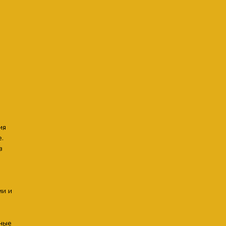
ия
.
з
ии и
нные