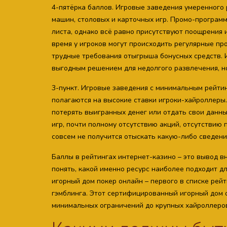
4-пятёрка баллов. Игровые заведения умеренного
машин, столовых и карточных игр. Промо-программ
листа, однако всё равно присутствуют поощрения 
время у игроков могут происходить регулярные пр
трудные требования отыгрыша бонусных средств. 
выгодным решением для недолгого развлечения, но
3-пункт. Игровые заведения с минимальным рейтин
полагаются на высокие ставки игроки-хайроллеры.
потерять выигранных денег или отдать свои данны
игр, почти полному отсутствию акций, отсутствию 
совсем не получится отыскать какую-либо сведени
Баллы в рейтингах интернет-казино – это вывод 
понять, какой именно ресурс наиболее подходит дл
игорный дом покер онлайн – первого в списке рей
гэмблинга. Этот сертифицированный игорный дом о
минимальных ограничений до крупных хайроллеро