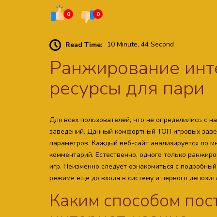
0
0
Read Time:
10 Minute, 44 Second
Ранжирование инт
ресурсы для пари
Для всех пользователей, что не определились с н
заведений. Данный комфортный ТОП игровых заве
параметров. Каждый веб-сайт анализируется по м
комментарий. Естественно, одного только ранжир
игр. Неизменно следует ознакомиться с подробны
режиме еще до входа в систему и первого депозит
Каким способом по