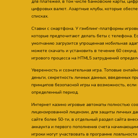
для платежей, в том числе банковские карты, циф
цифровых валют. Азартные клубы, которые обесп
списках.
Ставки с смартфона. У гэмблинг-платформы игров
которые предпочитают делать беты с телефона. Ес
умолчанию загрузится упрощенная мобильная адапт
можете скачать и установить в течение 60 секунд
игрового процесса на HTML5 затруднений определе
Уверенность и сознательная игра. Топовые онлайн
деньги, секретность личных данных, введенных пр
принципов безопасной игры на возможность, если
определенный период.
Интернет казино игровые автоматы полностью соо
лицензированной лицензии, для защиты личных да
сайте более 50-ти, в отдельный раздел сайта вне
аккаунта и первого пополнения счета начинающим
игроки могут участвовать в программе лояльност