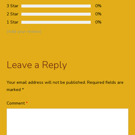
3 Star
0%
2 Star
0%
1 Star
0%
(Add your review)
Leave a Reply
Your email address will not be published.
Required fields are
marked
*
Comment
*