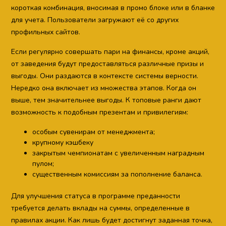
короткая комбинация, вносимая в промо блоке или в бланке
для учета. Пользователи загружают её со других
профильных сайтов.
Если регулярно совершать пари на финансы, кроме акций,
от заведения будут предоставляться различные призы и
выгоды. Они раздаются в контексте системы верности.
Нередко она включает из множества этапов. Когда он
выше, тем значительнее выгоды. К топовые ранги дают
возможность к подобным презентам и привилегиям:
особым сувенирам от менеджмента;
крупному кэшбеку
закрытым чемпионатам с увеличенным наградным
пулом;
существенным комиссиям за пополнение баланса.
Для улучшения статуса в программе преданности
требуется делать вклады на суммы, определенные в
правилах акции. Как лишь будет достигнут заданная точка,