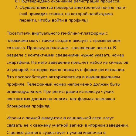
Подтверждено окончание регистрации процесса.
Осуществляется проверка электронной почты (на e-
mail приходит ссылка, по которой необходимо
перейти, чтобы войти в профиль).
Посетители виртуального гэмблинг-платформы с
плюшками могут также создать аккаунт с применением
сотового. Процедура включает заполнение анкеты. В
разделе с контактными сведениями нужно указать номер
смартфона. На него заведение пришлет набор из символов
и цифирей, которую нужно вписать в форме регистрации.
Это поспособствует авторизоваться в индивидуальном
профиле. Телефонный номер непременно должен быть
индивидуальным. При регистрации используя чужих
контактных данных на многих платформах возможна
блокировка профиля.
Игроки с личной аккаунтом в социальной сети могут
связать ее к свежему учетной записи в игорном заведении.
С целью данного существует нужная кнопочка в