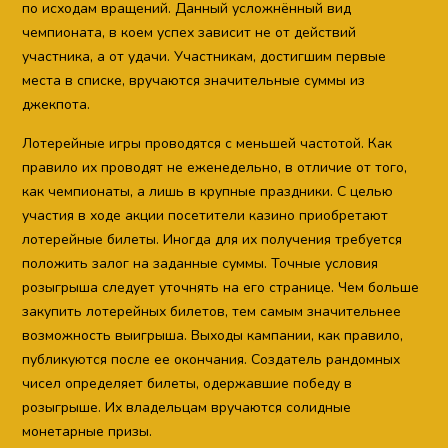
по исходам вращений. Данный усложнённый вид
чемпионата, в коем успех зависит не от действий
участника, а от удачи. Участникам, достигшим первые
места в списке, вручаются значительные суммы из
джекпота.
Лотерейные игры проводятся с меньшей частотой. Как
правило их проводят не еженедельно, в отличие от того,
как чемпионаты, а лишь в крупные праздники. С целью
участия в ходе акции посетители казино приобретают
лотерейные билеты. Иногда для их получения требуется
положить залог на заданные суммы. Точные условия
розыгрыша следует уточнять на его странице. Чем больше
закупить лотерейных билетов, тем самым значительнее
возможность выигрыша. Выходы кампании, как правило,
публикуются после ее окончания. Создатель рандомных
чисел определяет билеты, одержавшие победу в
розыгрыше. Их владельцам вручаются солидные
монетарные призы.