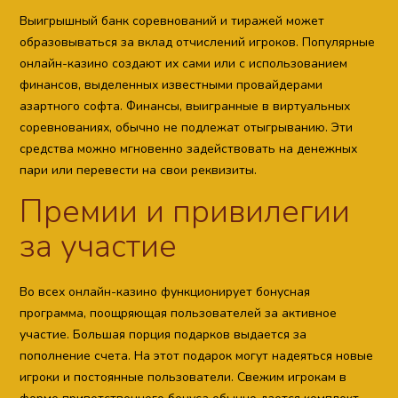
Выигрышный банк соревнований и тиражей может
образовываться за вклад отчислений игроков. Популярные
онлайн-казино создают их сами или с использованием
финансов, выделенных известными провайдерами
азартного софта. Финансы, выигранные в виртуальных
соревнованиях, обычно не подлежат отыгрыванию. Эти
средства можно мгновенно задействовать на денежных
пари или перевести на свои реквизиты.
Премии и привилегии
за участие
Во всех онлайн-казино функционирует бонусная
программа, поощряющая пользователей за активное
участие. Большая порция подарков выдается за
пополнение счета. На этот подарок могут надеяться новые
игроки и постоянные пользователи. Свежим игрокам в