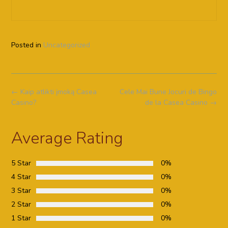
Posted in
Uncategorized
Post
←
Kaip atlikti įmoką Casea
Cele Mai Bune Jocuri de Bingo
navigation
Casino?
de la Casea Casino
→
Average Rating
5 Star
0%
4 Star
0%
3 Star
0%
2 Star
0%
1 Star
0%