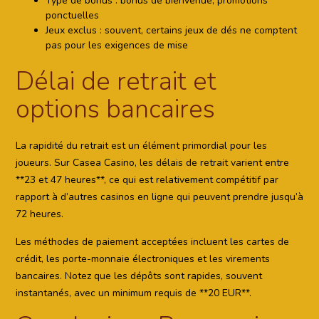
Type de bonus : bonus de bienvenue, promotions
ponctuelles
Jeux exclus : souvent, certains jeux de dés ne comptent
pas pour les exigences de mise
Délai de retrait et
options bancaires
La rapidité du retrait est un élément primordial pour les
joueurs. Sur Casea Casino, les délais de retrait varient entre
**23 et 47 heures**, ce qui est relativement compétitif par
rapport à d’autres casinos en ligne qui peuvent prendre jusqu’à
72 heures.
Les méthodes de paiement acceptées incluent les cartes de
crédit, les porte-monnaie électroniques et les virements
bancaires. Notez que les dépôts sont rapides, souvent
instantanés, avec un minimum requis de **20 EUR**.