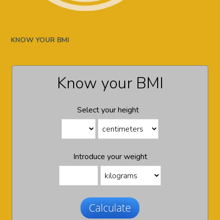
KNOW YOUR BMI
Know your BMI
Select your height
Introduce your weight
Calculate