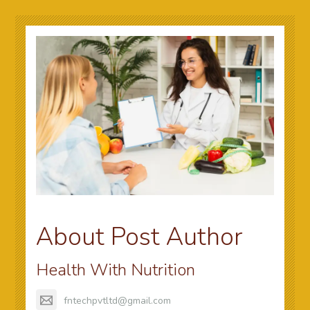
About Post Author
Health With Nutrition
fntechpvtltd@gmail.com