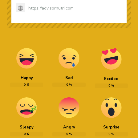
https://advisornutri.com
Happy
Sad
Excited
0
%
0
%
0
%
Sleepy
Angry
Surprise
0
%
0
%
0
%