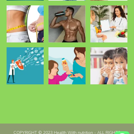
COPYRIGHT © 2023 Health With nutrition - ALL RIGHTS