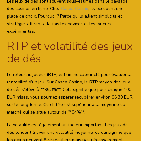
Les jeux de dés sont souvent sous-estimés dans le paysage
des casinos en ligne. Chez
Casea Casino
, ils occupent une
place de choix. Pourquoi ? Parce qu’ils allient simplicité et
stratégie, attirant à la fois les novices et les joueurs
expérimentés.
RTP et volatilité des jeux
de dés
Le retour au joueur (RTP) est un indicateur clé pour évaluer la
rentabilité d’un jeu. Sur Casea Casino, le RTP moyen des jeux
de dés s’élève à **96,3%**. Cela signifie que pour chaque 100
EUR misés, vous pourriez espérer récupérer environ 96,30 EUR
sur le long terme. Ce chiffre est supérieur à la moyenne du
marché qui se situe autour de **94%**.
La volatilité est également un facteur important. Les jeux de
dés tendent à avoir une volatilité moyenne, ce qui signifie que
les gains peuvent être réguliers mais pas nécessairement