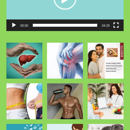
00:00
04:25