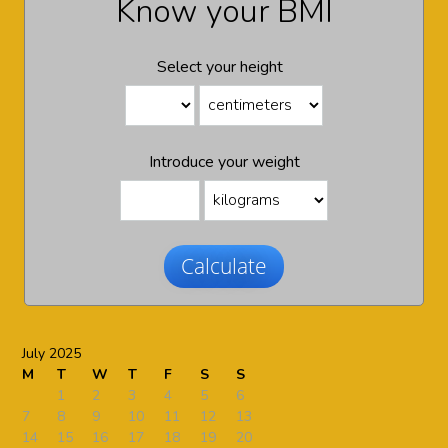
Know your BMI
Select your height
Introduce your weight
Calculate
July 2025
M
T
W
T
F
S
S
1
2
3
4
5
6
7
8
9
10
11
12
13
14
15
16
17
18
19
20