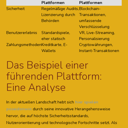
Plattformen
Plattformen
Sicherheit
Regelmäßige Audits,
Blockchain-
Lizenzierung durch
Transaktionen,
Behörden
umfassende
Verschlüsselung
Benutzererlebnis
Standardspiele,
VR, Live-Streaming,
eher statisch
Personalisierung
Zahlungsmethoden
Kreditkarte, E-
Cryptowährungen,
Wallets
Instant-Transaktionen
Das Beispiel einer
führenden Plattform:
Eine Analyse
In der aktuellen Landschaft hebt sich
hier spielen
poseidonwin
durch seine innovative Herangehensweise
hervor, die auf höchste Sicherheitsstandards,
Nutzerorientierung und technologische Fortschritte setzt. Als