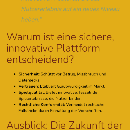
Nutzererlebnis auf ein neues Niveau
heben.“
Warum ist eine sichere,
innovative Plattform
entscheidend?
Sicherheit:
Schützt vor Betrug, Missbrauch und
Datenlecks.
Vertrauen:
Etabliert Glaubwürdigkeit im Markt.
Spielqualität:
Bietet innovative, fesselnde
Spielerlebnisse, die Nutzer binden.
Rechtliche Konformität:
Vermeidet rechtliche
Fallstricke durch Einhaltung der Vorschriften.
Ausblick: Die Zukunft der