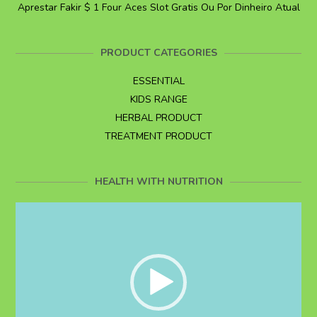
Aprestar Fakir $ 1 Four Aces Slot Gratis Ou Por Dinheiro Atual
PRODUCT CATEGORIES
ESSENTIAL
KIDS RANGE
HERBAL PRODUCT
TREATMENT PRODUCT
HEALTH WITH NUTRITION
Video
Player