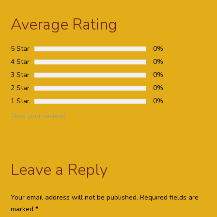
Average Rating
5 Star
0%
4 Star
0%
3 Star
0%
2 Star
0%
1 Star
0%
(Add your review)
Leave a Reply
Your email address will not be published.
Required fields are
marked
*