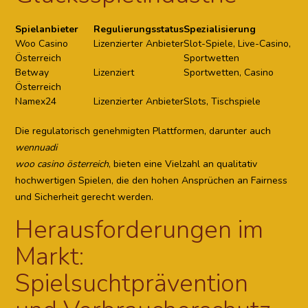
Spielanbieter
Regulierungsstatus
Spezialisierung
Woo Casino
Lizenzierter Anbieter
Slot-Spiele, Live-Casino,
Österreich
Sportwetten
Betway
Lizenziert
Sportwetten, Casino
Österreich
Namex24
Lizenzierter Anbieter
Slots, Tischspiele
Die regulatorisch genehmigten Plattformen, darunter auch
wennuadi
woo casino österreich
, bieten eine Vielzahl an qualitativ
hochwertigen Spielen, die den hohen Ansprüchen an Fairness
und Sicherheit gerecht werden.
Herausforderungen im
Markt:
Spielsuchtprävention