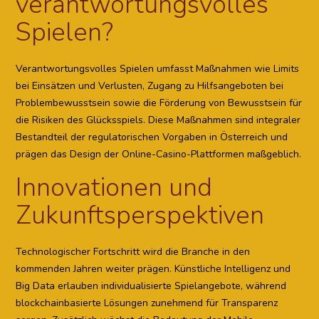
verantwortungsvolles
Spielen?
Verantwortungsvolles Spielen umfasst Maßnahmen wie Limits
bei Einsätzen und Verlusten, Zugang zu Hilfsangeboten bei
Problembewusstsein sowie die Förderung von Bewusstsein für
die Risiken des Glücksspiels. Diese Maßnahmen sind integraler
Bestandteil der regulatorischen Vorgaben in Österreich und
prägen das Design der Online-Casino-Plattformen maßgeblich.
Innovationen und
Zukunftsperspektiven
Technologischer Fortschritt wird die Branche in den
kommenden Jahren weiter prägen. Künstliche Intelligenz und
Big Data erlauben individualisierte Spielangebote, während
blockchainbasierte Lösungen zunehmend für Transparenz