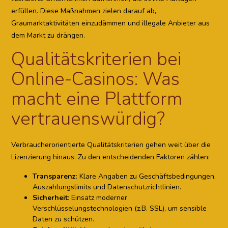
erfüllen. Diese Maßnahmen zielen darauf ab,
Graumarktaktivitäten einzudämmen und illegale Anbieter aus
dem Markt zu drängen.
Qualitätskriterien bei
Online-Casinos: Was
macht eine Plattform
vertrauenswürdig?
Verbraucherorientierte Qualitätskriterien gehen weit über die
Lizenzierung hinaus. Zu den entscheidenden Faktoren zählen:
Transparenz
: Klare Angaben zu Geschäftsbedingungen,
Auszahlungslimits und Datenschutzrichtlinien.
Sicherheit
: Einsatz moderner
Verschlüsselungstechnologien (z.B. SSL), um sensible
Daten zu schützen.