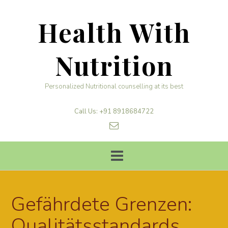
Skip
to
Health With
content
Nutrition
Personalized Nutritional counselling at its best
Call Us: +91 8918684722
Gefährdete Grenzen:
Qualitätsstandards