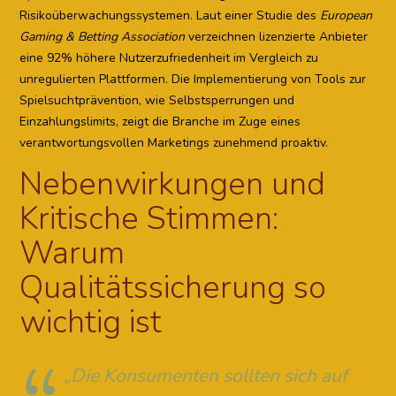
Risikoüberwachungssystemen. Laut einer Studie des
European
Gaming & Betting Association
verzeichnen lizenzierte Anbieter
eine
92% höhere Nutzerzufriedenheit
im Vergleich zu
unregulierten Plattformen. Die Implementierung von Tools zur
Spielsuchtprävention, wie Selbstsperrungen und
Einzahlungslimits, zeigt die Branche im Zuge eines
verantwortungsvollen Marketings zunehmend proaktiv.
Nebenwirkungen und
Kritische Stimmen:
Warum
Qualitätssicherung so
wichtig ist
„Die Konsumenten sollten sich auf