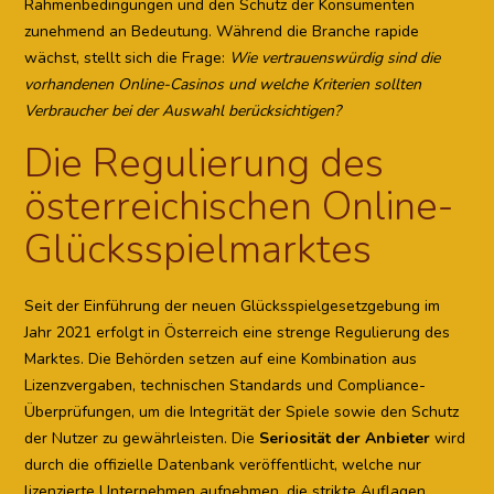
Rahmenbedingungen und den Schutz der Konsumenten
zunehmend an Bedeutung. Während die Branche rapide
wächst, stellt sich die Frage:
Wie vertrauenswürdig sind die
vorhandenen Online-Casinos und welche Kriterien sollten
Verbraucher bei der Auswahl berücksichtigen?
Die Regulierung des
österreichischen Online-
Glücksspielmarktes
Seit der Einführung der neuen Glücksspielgesetzgebung im
Jahr 2021 erfolgt in Österreich eine strenge Regulierung des
Marktes. Die Behörden setzen auf eine Kombination aus
Lizenzvergaben, technischen Standards und Compliance-
Überprüfungen, um die Integrität der Spiele sowie den Schutz
der Nutzer zu gewährleisten. Die
Seriosität der Anbieter
wird
durch die offizielle Datenbank veröffentlicht, welche nur
lizenzierte Unternehmen aufnehmen, die strikte Auflagen