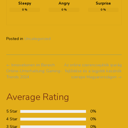
Sleepy
Angry
Surprise
0
%
0
%
0
%
Posted in
Uncategorized
Post
←
Innovationen im Bereich
Az online szerencsejáték iparág
navigation
Online-Unterhaltung: Gaming-
fejlődése és a legjobb kaszinók
Trends 2024
szerepe Magyarországon
→
Average Rating
5 Star
0%
4 Star
0%
3 Star
0%