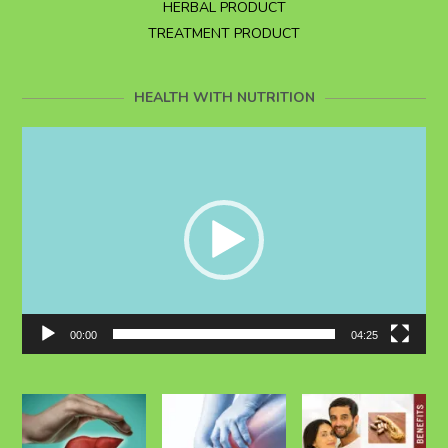
HERBAL PRODUCT
TREATMENT PRODUCT
HEALTH WITH NUTRITION
Video
Player
00:00
04:25