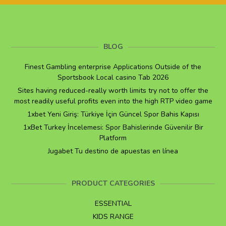
BLOG
Finest Gambling enterprise Applications Outside of the
Sportsbook Local casino Tab 2026
Sites having reduced-really worth limits try not to offer the
most readily useful profits even into the high RTP video game
1xbet Yeni Giriş: Türkiye İçin Güncel Spor Bahis Kapısı
1xBet Turkey İncelemesi: Spor Bahislerinde Güvenilir Bir
Platform
Jugabet Tu destino de apuestas en línea
PRODUCT CATEGORIES
ESSENTIAL
KIDS RANGE