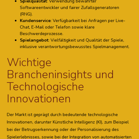
Spielqualität
: Verwendung bewährter
Softwareentwickler und fairer Zufallsgeneratoren
(RNG).
Kundenservice
: Verfügbarkeit bei Anfragen per Live-
Chat, E-Mail oder Telefon sowie klare
Beschwerdeprozesse.
Spielangebot
: Vielfältigkeit und Qualität der Spiele,
inklusive verantwortungsbewusstes Spielmanagement.
Wichtige
Brancheninsights und
Technologische
Innovationen
Der Markt ist geprägt durch bedeutende technologische
Innovationen, darunter Künstliche Intelligenz (KI), zum Beispiel
bei der Betrugserkennung oder der Personalisierung des
Spielerlebnisses, sowie bei der Integration von automatisierten