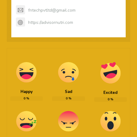
fntechpvtltd@gmail.com
https://advisornutri.com
Happy
Sad
Excited
0
%
0
%
0
%