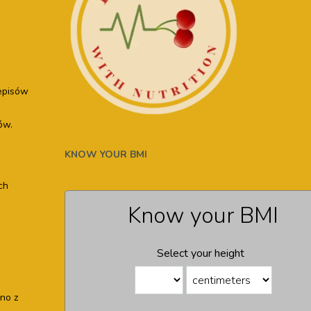
zepisów
ów.
KNOW YOUR BMI
ch
Know your BMI
Select your height
no z