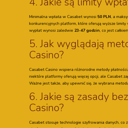
4. Jakie są limity wp
Minimalna wpłata w Casabet wynosi
50 PLN
, a maks
konkurencyjnych platform, które oferują wyższe limity
wypłat wynosi zaledwie
23-47 godzin
, co jest całki
5. Jak wyglądają met
Casino?
Casabet Casino wspiera różnorodne metody płatności,
niektóre platformy oferują więcej opcji, ale Casabet 
Ważne jest także, aby upewnić się, że wybrana metoda 
6. Jakie są zasady b
Casino?
Casabet stosuje technologie szyfrowania danych, co 