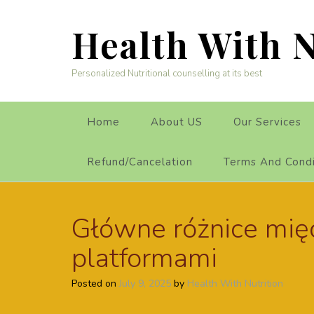
Skip
to
Health With N
content
Personalized Nutritional counselling at its best
Home
About US
Our Services
Refund/Cancelation
Terms And Condi
Główne różnice mię
platformami
Posted on
July 9, 2025
by
Health With Nutrition