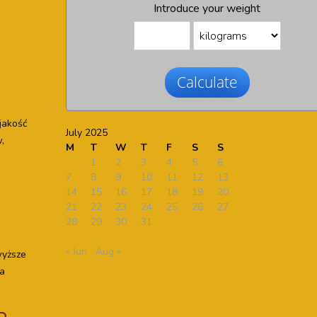
Introduce your weight
Calculate
jakość
July 2025
,
M
T
W
T
F
S
S
1
2
3
4
5
6
7
8
9
10
11
12
13
14
15
16
17
18
19
20
21
22
23
24
25
26
27
28
29
30
31
« Jun
Aug »
wyższe
ia