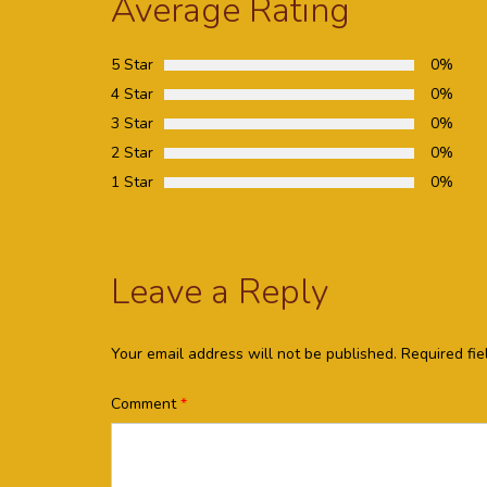
Average Rating
5 Star
0%
4 Star
0%
3 Star
0%
2 Star
0%
1 Star
0%
Leave a Reply
Your email address will not be published.
Required fi
Comment
*