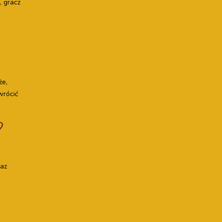
 gracz
że,
wrócić
?
raz