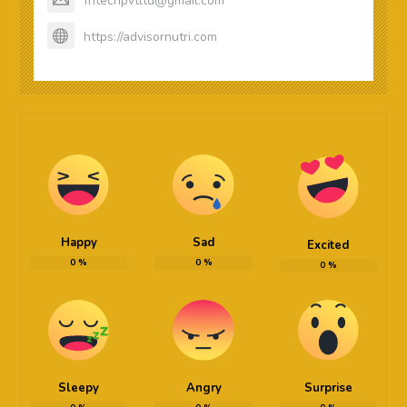
fntechpvtltd@gmail.com
https://advisornutri.com
Happy
Sad
Excited
0
%
0
%
0
%
Sleepy
Angry
Surprise