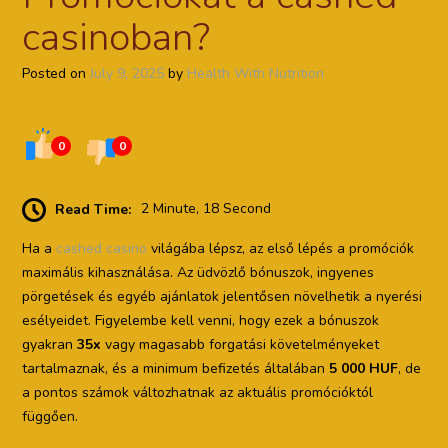
casinoban?
Posted on
July 9, 2025
by
Health With Nutrition
0
0
Read Time:
2 Minute, 18 Second
Ha a
cashed casino
világába lépsz, az első lépés a promóciók
maximális kihasználása. Az üdvözlő bónuszok, ingyenes
pörgetések és egyéb ajánlatok jelentősen növelhetik a nyerési
esélyeidet. Figyelembe kell venni, hogy ezek a bónuszok
gyakran
35x
vagy magasabb forgatási követelményeket
tartalmaznak, és a minimum befizetés általában
5 000 HUF
, de
a pontos számok változhatnak az aktuális promócióktól
függően.