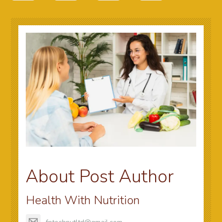
About Post Author
Health With Nutrition