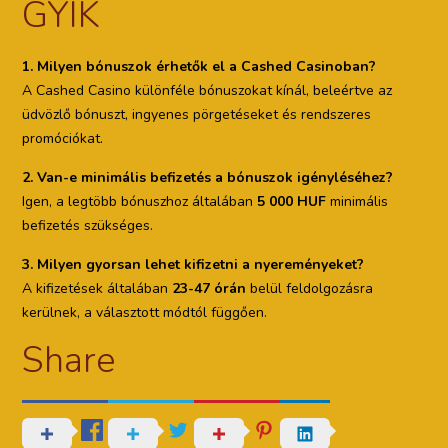
GYIK
1. Milyen bónuszok érhetők el a Cashed Casinoban?
A Cashed Casino különféle bónuszokat kínál, beleértve az
üdvözlő bónuszt, ingyenes pörgetéseket és rendszeres
promóciókat.
2. Van-e minimális befizetés a bónuszok igényléséhez?
Igen, a legtöbb bónuszhoz általában
5 000 HUF
minimális
befizetés szükséges.
3. Milyen gyorsan lehet kifizetni a nyereményeket?
A kifizetések általában
23-47 órán
belül feldolgozásra
kerülnek, a választott módtól függően.
Share