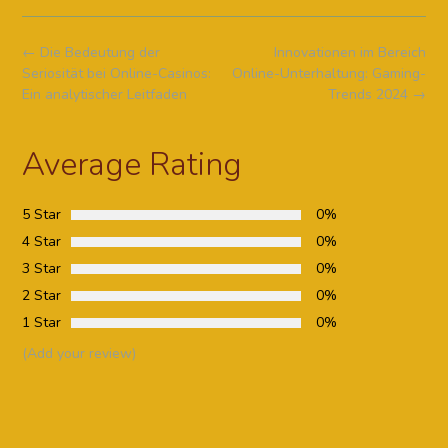
Post
←
Die Bedeutung der
Innovationen im Bereich
navigation
Seriosität bei Online-Casinos:
Online-Unterhaltung: Gaming-
Ein analytischer Leitfaden
Trends 2024
→
Average Rating
5 Star
0%
4 Star
0%
3 Star
0%
2 Star
0%
1 Star
0%
(Add your review)