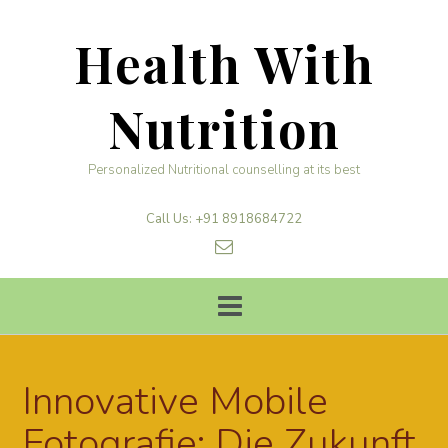
Skip
to
Health With
content
Nutrition
Personalized Nutritional counselling at its best
Call Us: +91 8918684722
Innovative Mobile
Fotografie: Die Zukunft