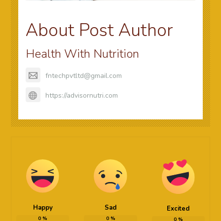
About Post Author
Health With Nutrition
fntechpvtltd@gmail.com
https://advisornutri.com
Happy
Sad
Excited
0
%
0
%
0
%