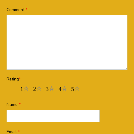
Comment
*
Rating
*
1
2
3
4
5
Name
*
Email
*