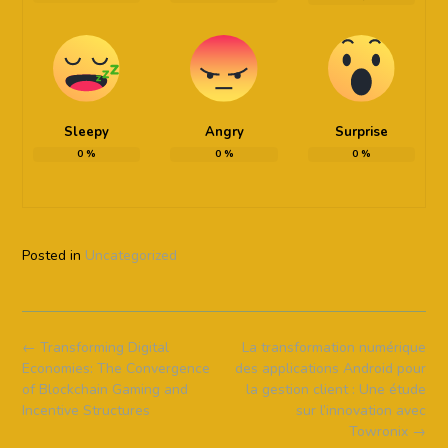
Sleepy
Angry
Surprise
0
%
0
%
0
%
Posted in
Uncategorized
Post
←
Transforming Digital
La transformation numérique
navigation
Economies: The Convergence
des applications Android pour
of Blockchain Gaming and
la gestion client : Une étude
Incentive Structures
sur l’innovation avec
Towronix
→