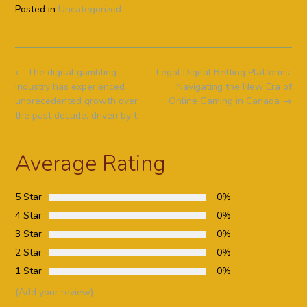
Posted in
Uncategorized
Post
←
The digital gambling
Legal Digital Betting Platforms:
navigation
industry has experienced
Navigating the New Era of
unprecedented growth over
Online Gaming in Canada
→
the past decade, driven by t
Average Rating
5 Star
0%
4 Star
0%
3 Star
0%
2 Star
0%
1 Star
0%
(Add your review)