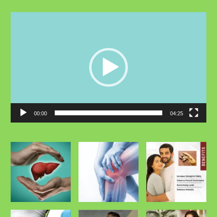
Video
Player
00:00
04:25