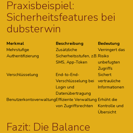
Praxisbeispiel:
Sicherheitsfeatures bei
dubsterwin
Merkmal
Beschreibung
Bedeutung
Mehrstufige
Zusätzliche
Verringert das
Authentifizierung
Sicherheitsstufen, z.B.
Risiko
SMS, App-Token
unbefugten
Zugriffs
Verschlüsselung
End-to-End-
Sichert
Verschlüsselung bei
vertrauliche
Login und
Informationen
Datenübertragung
Benutzerkontoverwaltung
Effiziente Verwaltung
Erhöht die
von Zugriffsrechten
Kontrolle und
Übersicht
Fazit: Die Balance