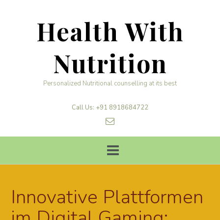
Skip
to
Health With
content
Nutrition
Personalized Nutritional counselling at its best
Call Us: +91 8918684722
Innovative Plattformen
im Digital Gaming: