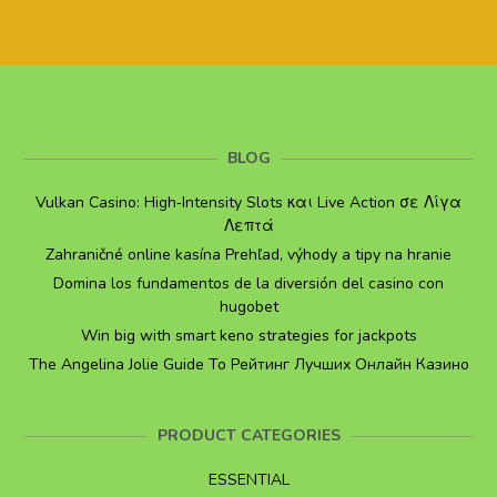
BLOG
Vulkan Casino: High‑Intensity Slots και Live Action σε Λίγα
Λεπτά
Zahraničné online kasína Prehľad, výhody a tipy na hranie
Domina los fundamentos de la diversión del casino con
hugobet
Win big with smart keno strategies for jackpots
The Angelina Jolie Guide To Рейтинг Лучших Онлайн Казино
PRODUCT CATEGORIES
ESSENTIAL