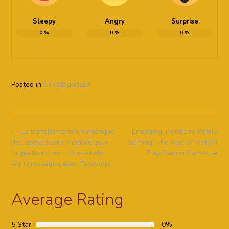
Sleepy
Angry
Surprise
0
%
0
%
0
%
Posted in
Uncategorized
Post
←
La transformation numérique
Emerging Trends in Mobile
navigation
des applications Android pour
Gaming: The Rise of Instant
la gestion client : Une étude
Play Casino Games
→
sur l’innovation avec Towronix
Average Rating
5 Star
0%