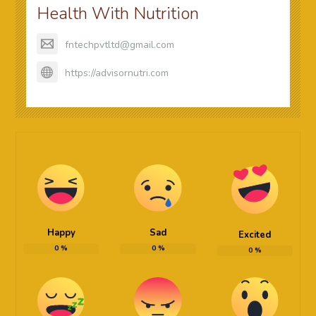
Health With Nutrition
fntechpvtltd@gmail.com
https://advisornutri.com
Happy
Sad
Excited
0
%
0
%
0
%