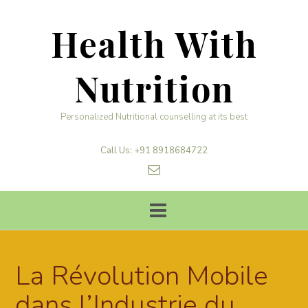
Skip
to
Health With
content
Nutrition
Personalized Nutritional counselling at its best
Call Us: +91 8918684722
La Révolution Mobile
dans l’Industrie du