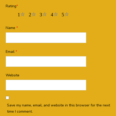
Rating
*
1
2
3
4
5
Name
*
Email
*
Website
Save my name, email, and website in this browser for the next
time I comment.