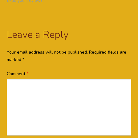
(Add your review)
Leave a Reply
Your email address will not be published.
Required fields are
marked
*
Comment
*