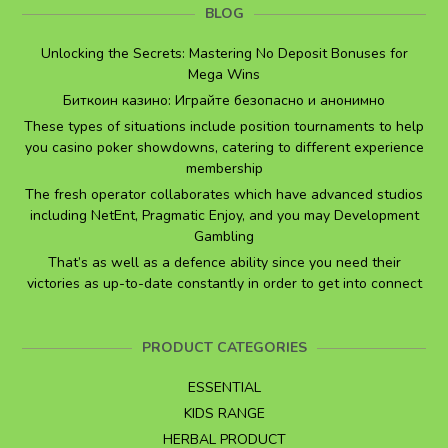
BLOG
Unlocking the Secrets: Mastering No Deposit Bonuses for
Mega Wins
Биткоин казино: Играйте безопасно и анонимно
These types of situations include position tournaments to help
you casino poker showdowns, catering to different experience
membership
The fresh operator collaborates which have advanced studios
including NetEnt, Pragmatic Enjoy, and you may Development
Gambling
That’s as well as a defence ability since you need their
victories as up-to-date constantly in order to get into connect
PRODUCT CATEGORIES
ESSENTIAL
KIDS RANGE
HERBAL PRODUCT