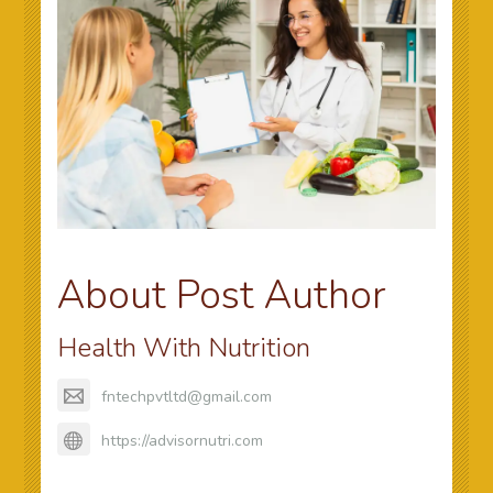
About Post Author
Health With Nutrition
fntechpvtltd@gmail.com
https://advisornutri.com