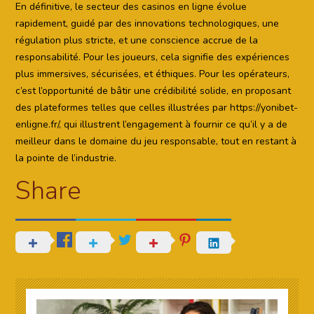
En définitive, le secteur des casinos en ligne évolue
rapidement, guidé par des innovations technologiques, une
régulation plus stricte, et une conscience accrue de la
responsabilité. Pour les joueurs, cela signifie des expériences
plus immersives, sécurisées, et éthiques. Pour les opérateurs,
c’est l’opportunité de bâtir une crédibilité solide, en proposant
des plateformes telles que celles illustrées par https://yonibet-
enligne.fr/, qui illustrent l’engagement à fournir ce qu’il y a de
meilleur dans le domaine du jeu responsable, tout en restant à
la pointe de l’industrie.
Share