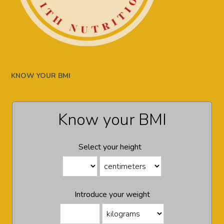
KNOW YOUR BMI
Know your BMI
Select your height
Introduce your weight