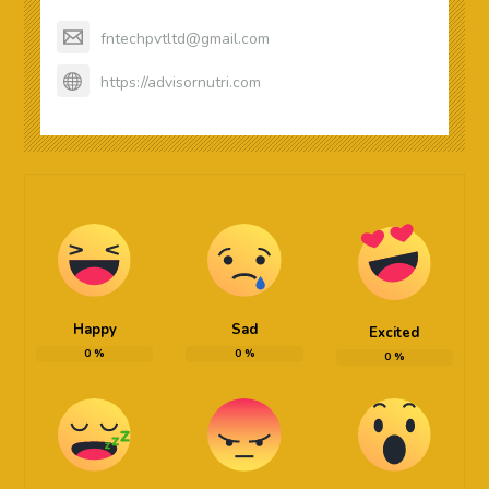
fntechpvtltd@gmail.com
https://advisornutri.com
Happy
Sad
Excited
0
%
0
%
0
%