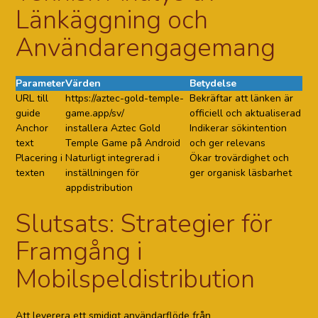
Länkäggning och
Användarengagemang
Parameter
Värden
Betydelse
URL till
https://aztec-gold-temple-
Bekräftar att länken är
guide
game.app/sv/
officiell och aktualiserad
Anchor
installera Aztec Gold
Indikerar sökintention
text
Temple Game på Android
och ger relevans
Placering i
Naturligt integrerad i
Ökar trovärdighet och
texten
inställningen för
ger organisk läsbarhet
appdistribution
Slutsats: Strategier för
Framgång i
Mobilspeldistribution
Att leverera ett smidigt användarflöde från