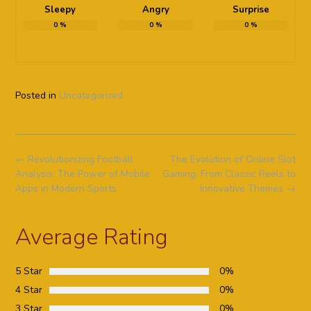
Sleepy
Angry
Surprise
0
%
0
%
0
%
Posted in
Uncategorized
Post
←
Revolutionizing Football
The Evolution of Online Slot
navigation
Analysis: The Power of Mobile
Gaming: From Classic Reels to
Apps in Modern Sports
Innovative Themes
→
Average Rating
5 Star
0%
4 Star
0%
3 Star
0%