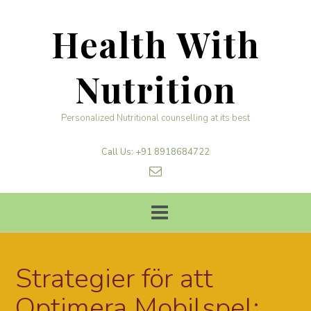
Skip
to
Health With
content
Nutrition
Personalized Nutritional counselling at its best
Call Us: +91 8918684722
Strategier för att
Optimera Mobilspel: