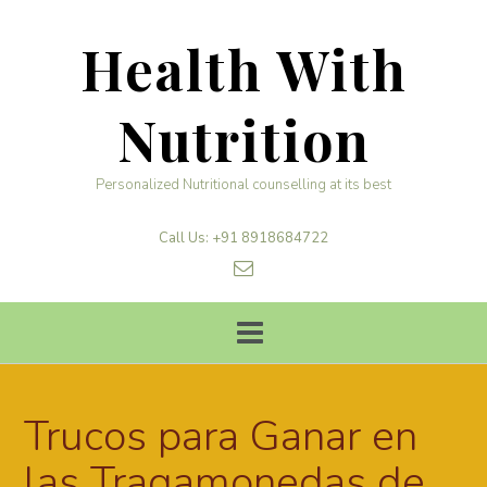
Skip
to
Health With
content
Nutrition
Personalized Nutritional counselling at its best
Call Us: +91 8918684722
Trucos para Ganar en
las Tragamonedas de