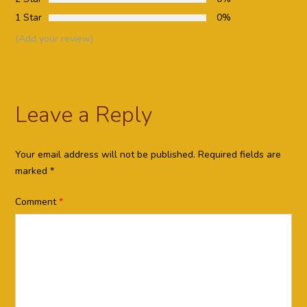
1 Star
0%
(Add your review)
Leave a Reply
Your email address will not be published.
Required fields are
marked
*
Comment
*