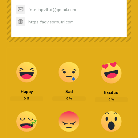
fntechpvtltd@gmail.com
https://advisornutri.com
Happy
Sad
Excited
0
%
0
%
0
%