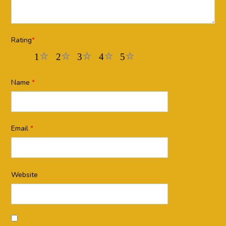
Rating
*
1
2
3
4
5
Name
*
Email
*
Website