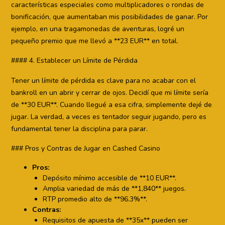
características especiales como multiplicadores o rondas de
bonificación, que aumentaban mis posibilidades de ganar. Por
ejemplo, en una tragamonedas de aventuras, logré un
pequeño premio que me llevó a **23 EUR** en total.
#### 4. Establecer un Límite de Pérdida
Tener un límite de pérdida es clave para no acabar con el
bankroll en un abrir y cerrar de ojos. Decidí que mi límite sería
de **30 EUR**. Cuando llegué a esa cifra, simplemente dejé de
jugar. La verdad, a veces es tentador seguir jugando, pero es
fundamental tener la disciplina para parar.
### Pros y Contras de Jugar en Cashed Casino
Pros:
Depósito mínimo accesible de **10 EUR**.
Amplia variedad de más de **1,840** juegos.
RTP promedio alto de **96.3%**.
Contras:
Requisitos de apuesta de **35x** pueden ser