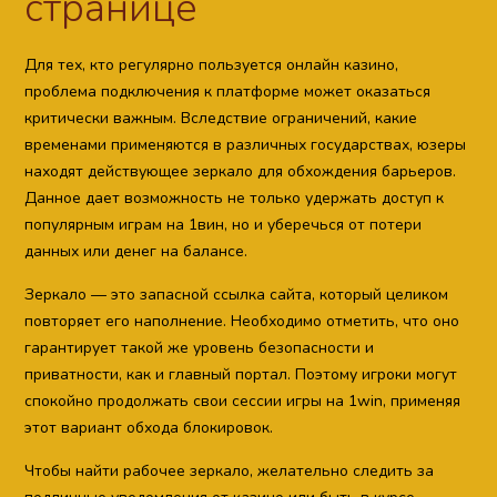
странице
Для тех, кто регулярно пользуется онлайн казино,
проблема подключения к платформе может оказаться
критически важным. Вследствие ограничений, какие
временами применяются в различных государствах, юзеры
находят действующее зеркало для обхождения барьеров.
Данное дает возможность не только удержать доступ к
популярным играм на 1вин, но и уберечься от потери
данных или денег на балансе.
Зеркало — это запасной ссылка сайта, который целиком
повторяет его наполнение. Необходимо отметить, что оно
гарантирует такой же уровень безопасности и
приватности, как и главный портал. Поэтому игроки могут
спокойно продолжать свои сессии игры на 1win, применяя
этот вариант обхода блокировок.
Чтобы найти рабочее зеркало, желательно следить за