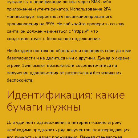
нуждается в верификации логина через SMS либо
приложение-аутентификатор. Использование 2FA
минимизирует вероятность несанкционированного
проникновения на 99%. Не забывайте проверить ссылку
сайта: он должен начинаться с "https://", что
свидетельствует о безопасное подключение.
Необходимо постоянно обновлять и проверять свои данные
безопасности и не делиться ими с другими. Думая о охране,
игроки 1win имеют возможность сосредоточиться на
получении удовольствия от развлечения без излишних
беспокойств.
Идентификация: какие
бумаги нужны
Для удачной подтверждения в интернет-казино игроку
необходимо предъявить ряд документов, подтверждающих
его личность и адрес проживания. Данная стандартная