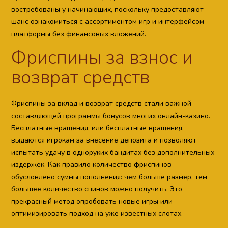
востребованы у начинающих, поскольку предоставляют
шанс ознакомиться с ассортиментом игр и интерфейсом
платформы без финансовых вложений.
Фриспины за взнос и
возврат средств
Фриспины за вклад и возврат средств стали важной
составляющей программы бонусов многих онлайн-казино.
Бесплатные вращения, или бесплатные вращения,
выдаются игрокам за внесение депозита и позволяют
испытать удачу в одноруких бандитах без дополнительных
издержек. Как правило количество фриспинов
обусловлено суммы пополнения: чем больше размер, тем
большее количество спинов можно получить. Это
прекрасный метод опробовать новые игры или
оптимизировать подход на уже известных слотах.