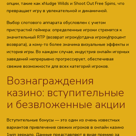
опции, такие как xNudge Wilds и Shoot Out Free Spins, что
превращает игру в увлекательной и динамичной.
Выбор слотового аппарата обусловлен с учетом
пристрастий геймера: определенные игроки стремятся к
значительный RTP (возврат игроку|отдача игроку|процент
возврата), а кому-то более значима визуальные эффекты и
история игры. Во каждом случае, индустрия онлайн игорных
заведений непрерывно прогрессирует, обеспечивая
свежие возможности для всех категорий игроков.
Вознаграждения
казино: вступительные
и безвложенные акции
Вступительные бонусы — это один из очень известных
вариантов привлечения свежих игроков в онлайн казино
1win зеркало. Данные представляют в виде премию за