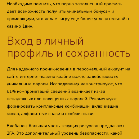
Необходимо помнить, что верно заполненный профиль
дает возможность получить уникальным бонусам и
промоакциям, что делает игру еще более увлекательной в
казино 1вин.
Вход в личный
профиль и сохранность
Для надежного проникновения в персональный аккаунт на
сайте интернет-казино крайне важно задействовать
уникальные пароли. Исследования демонстрируют, что
81% компрометаций сведений возникает из-за
ненадежных или похищенных паролей. Рекомендуют
формировать комплексные комбинации, включившие
числа, алфавитные знаки и особые знаки.
Вдобавок, большая часть текущих ресурсов предлагают
2FA. Это дополнительный уровень безопасности, какой