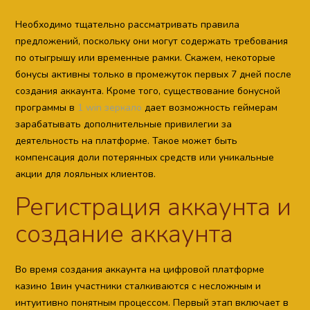
Необходимо тщательно рассматривать правила
предложений, поскольку они могут содержать требования
по отыгрышу или временные рамки. Скажем, некоторые
бонусы активны только в промежуток первых 7 дней после
создания аккаунта. Кроме того, существование бонусной
программы в
1 win зеркало
дает возможность геймерам
зарабатывать дополнительные привилегии за
деятельность на платформе. Такое может быть
компенсация доли потерянных средств или уникальные
акции для лояльных клиентов.
Регистрация аккаунта и
создание аккаунта
Во время создания аккаунта на цифровой платформе
казино 1вин участники сталкиваются с несложным и
интуитивно понятным процессом. Первый этап включает в