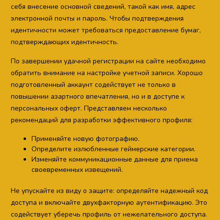
себя внесение основной сведений, такой как имя, адрес
электронной почты и пароль. Чтобы подтверждения
идентичности может требоваться предоставление бумаг,
подтверждающих идентичность.
По завершении удачной регистрации на сайте необходимо
обратить внимание на настройке учетной записи. Хорошо
подготовленный аккаунт содействует не только в
повышении азартного впечатления, но и в доступе к
персональных оферт. Представляем несколько
рекомендаций для разработки эффективного профиля:
Применяйте новую фотографию.
Определите излюбленные геймерские категории.
Изменяйте коммуникационные данные для приема
своевременных извещений.
Не упускайте из виду о защите: определяйте надежный код
доступа и включайте двухфакторную аутентификацию. Это
содействует уберечь профиль от нежелательного доступа.