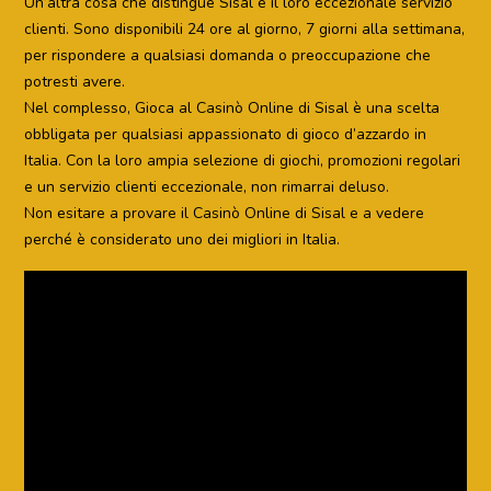
Un’altra cosa che distingue Sisal è il loro eccezionale servizio
clienti. Sono disponibili 24 ore al giorno, 7 giorni alla settimana,
per rispondere a qualsiasi domanda o preoccupazione che
potresti avere.
Nel complesso, Gioca al Casinò Online di Sisal è una scelta
obbligata per qualsiasi appassionato di gioco d’azzardo in
Italia. Con la loro ampia selezione di giochi, promozioni regolari
e un servizio clienti eccezionale, non rimarrai deluso.
Non esitare a provare il Casinò Online di Sisal e a vedere
perché è considerato uno dei migliori in Italia.