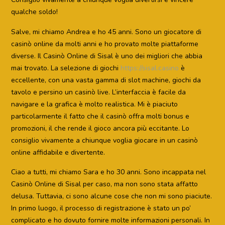
qualche soldo!
Salve, mi chiamo Andrea e ho 45 anni. Sono un giocatore di
casinò online da molti anni e ho provato molte piattaforme
diverse. Il Casinò Online di Sisal è uno dei migliori che abbia
mai trovato. La selezione di giochi
https://sisal.casino
è
eccellente, con una vasta gamma di slot machine, giochi da
tavolo e persino un casinò live. L’interfaccia è facile da
navigare e la grafica è molto realistica. Mi è piaciuto
particolarmente il fatto che il casinò offra molti bonus e
promozioni, il che rende il gioco ancora più eccitante. Lo
consiglio vivamente a chiunque voglia giocare in un casinò
online affidabile e divertente.
Ciao a tutti, mi chiamo Sara e ho 30 anni. Sono incappata nel
Casinò Online di Sisal per caso, ma non sono stata affatto
delusa. Tuttavia, ci sono alcune cose che non mi sono piaciute.
In primo luogo, il processo di registrazione è stato un po’
complicato e ho dovuto fornire molte informazioni personali. In