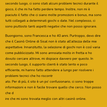
secondo luogo, ci sono stati alcuni problemi tecnici durante il
gioco, il che mi ha fatto perdere tempo. Inoltre, non mi è
piaciuto il fatto che ci siano molte promozioni e bonus, ma sono
tutti collegati a determinati giochi o date. Nel complesso, ci
sono piuttosto tanti aspetti negativi che non posso ignorare.
Buongiorno, sono Francesca e ho 40 anni. Purtroppo, devo dire
che il Casinò Online di Sisal non è stato all’altezza delle mie
aspettative. Innanzitutto, la selezione di giochi non è così varia
come pubblicizzato. Mi sono annoiata molto in fretta e ho
dovuto cercare altrove, mi dispiace davvero per questo. In
secondo luogo, il supporto clienti è stato lento e poco
efficiente, mi hanno fatto attendere a lungo per risolvere i
problemi tecnici che ho riscontr
ato. Per di più, il sito è un po’ confusionario, ci sono troppe
informazioni e non è facile trovare quello che cerco. Non posso
che d
ire che mi sono trovata meglio con altri casinò online.