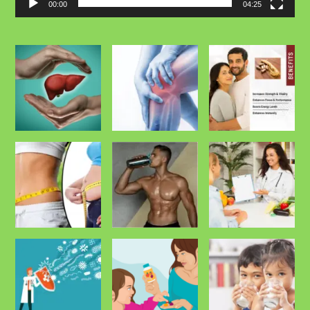
00:00
04:25