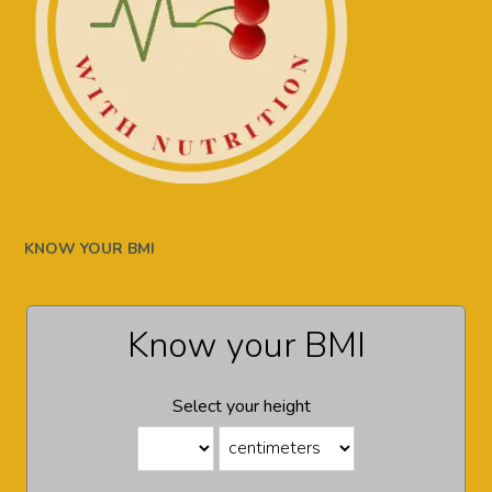
KNOW YOUR BMI
Know your BMI
Select your height