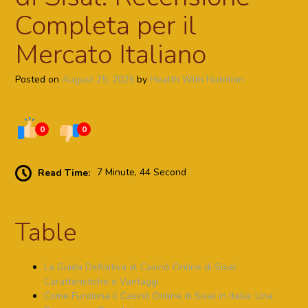
Completa per il
Mercato Italiano
Posted on
August 25, 2025
by
Health With Nutrition
0
0
Read Time:
7 Minute, 44 Second
Table
La Guida Definitiva al Casinò Online di Sisal:
Caratteristiche e Vantaggi
Come Funziona il Casinò Online di Sisal in Italia: Una