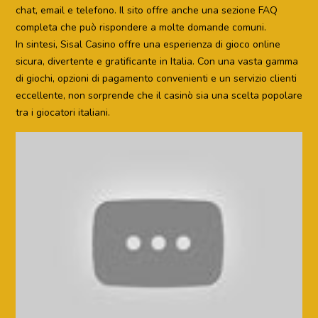
chat, email e telefono. Il sito offre anche una sezione FAQ
completa che può rispondere a molte domande comuni.
In sintesi, Sisal Casino offre una esperienza di gioco online
sicura, divertente e gratificante in Italia. Con una vasta gamma
di giochi, opzioni di pagamento convenienti e un servizio clienti
eccellente, non sorprende che il casinò sia una scelta popolare
tra i giocatori italiani.