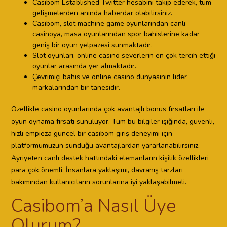
Casibom Established Twitter hesabını takip ederek, tüm
gelişmelerden anında haberdar olabilirsiniz.
Casibom, slot machine game oyunlarından canlı
casinoya, masa oyunlarından spor bahislerine kadar
geniş bir oyun yelpazesi sunmaktadır.
Slot oyunları, online casino severlerin en çok tercih ettiği
oyunlar arasında yer almaktadır.
Çevrimiçi bahis ve online casino dünyasının lider
markalarından bir tanesidir.
Özellikle casino oyunlarında çok avantajlı bonus fırsatları ile
oyun oynama fırsatı sunuluyor. Tüm bu bilgiler ışığında, güvenli,
hızlı empieza güncel bir casibom giriş deneyimi için
platformumuzun sunduğu avantajlardan yararlanabilirsiniz.
Ayriyeten canlı destek hattındaki elemanların kişilik özellikleri
para çok önemli. İnsanlara yaklaşımı, davranış tarzları
bakımından kullanıcıların sorunlarına iyi yaklaşabilmeli.
Casibom’a Nasıl Üye
Olurum?