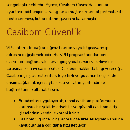
zenginleştirmektedir. Ayrıca, Casibom Casino’da sunulan
oyunların adil empieza rastgele sonuçlar üreten algoritmalar ile
desteklenmesi, kullanıcıların güvenini kazanmıştır.
Casibom Güvenlik
VPN internete bağlandığınız telefon veya bilgisayarın ip
adresini değiştirmektedir. Bu VPN programlarından biri
üzerinden bağlanarak siteye giriş yapabilirsiniz. Türkiye’nin
tartışmasız en iyi casino sitesi Casibom hakkında bilgi vereceğiz.
Casibom giriş adresleri ile siteye hızlı ve güvenilir bir şekilde
erişim sağlamak için sayfamızda yer alan yönlendirme
bağlantılarını kullanabilirsiniz.
Bu adımları uygulayarak, resmi casibom platformuna
sorunsuz bir şekilde erişebilir ve güvenli casibom giriş
işlemlerinin keyfini çıkarabilirsiniz.
Casibom” “güncel giriş adresi özellikle telegram kanalına
kayıt olanlara çok daha hızlı iletiliyor.