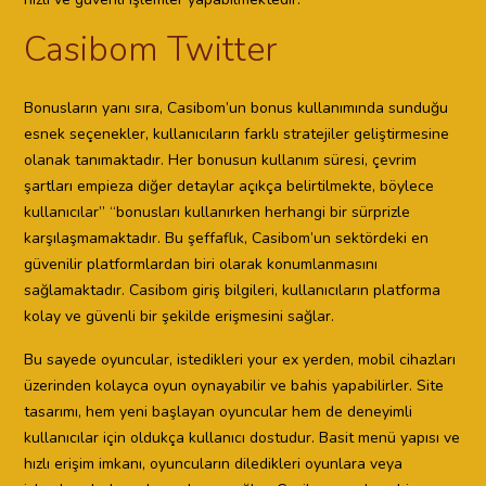
Casibom Twitter
Bonusların yanı sıra, Casibom’un bonus kullanımında sunduğu
esnek seçenekler, kullanıcıların farklı stratejiler geliştirmesine
olanak tanımaktadır. Her bonusun kullanım süresi, çevrim
şartları empieza diğer detaylar açıkça belirtilmekte, böylece
kullanıcılar” “bonusları kullanırken herhangi bir sürprizle
karşılaşmamaktadır. Bu şeffaflık, Casibom’un sektördeki en
güvenilir platformlardan biri olarak konumlanmasını
sağlamaktadır. Casibom giriş bilgileri, kullanıcıların platforma
kolay ve güvenli bir şekilde erişmesini sağlar.
Bu sayede oyuncular, istedikleri your ex yerden, mobil cihazları
üzerinden kolayca oyun oynayabilir ve bahis yapabilirler. Site
tasarımı, hem yeni başlayan oyuncular hem de deneyimli
kullanıcılar için oldukça kullanıcı dostudur. Basit menü yapısı ve
hızlı erişim imkanı, oyuncuların diledikleri oyunlara veya