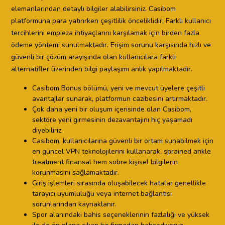
elemanlarından detaylı bilgiler alabilirsiniz. Casibom
platformuna para yatırırken çeşitlilik önceliklidir; Farklı kullanıcı
tercihlerini empieza ihtiyaçlarını karşılamak için birden fazla
ödeme yöntemi sunulmaktadır. Erişim sorunu karşısında hızlı ve
güvenli bir çözüm arayışında olan kullanıcılara farklı
alternatifler üzerinden bilgi paylaşımı anlık yapılmaktadır.
Casibom Bonus bölümü, yeni ve mevcut üyelere çeşitli
avantajlar sunarak, platformun cazibesini artırmaktadır.
Çok daha yeni bir oluşum içerisinde olan Casibom,
sektöre yeni girmesinin dezavantajını hiç yaşamadı
diyebiliriz.
Casibom, kullanıcılarına güvenli bir ortam sunabilmek için
en güncel VPN teknolojilerini kullanarak, sprained ankle
treatment finansal hem sobre kişisel bilgilerin
korunmasını sağlamaktadır.
Giriş işlemleri sırasında oluşabilecek hatalar genellikle
tarayıcı uyumluluğu veya internet bağlantısı
sorunlarından kaynaklanır.
Spor alanındaki bahis seçeneklerinin fazlalığı ve yüksek