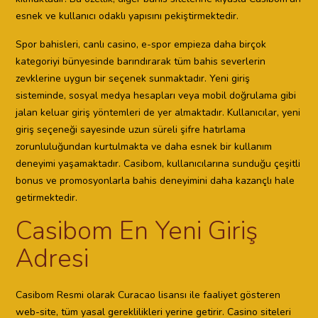
esnek ve kullanıcı odaklı yapısını pekiştirmektedir.
Spor bahisleri, canlı casino, e-spor empieza daha birçok
kategoriyi bünyesinde barındırarak tüm bahis severlerin
zevklerine uygun bir seçenek sunmaktadır. Yeni giriş
sisteminde, sosyal medya hesapları veya mobil doğrulama gibi
jalan keluar giriş yöntemleri de yer almaktadır. Kullanıcılar, yeni
giriş seçeneği sayesinde uzun süreli şifre hatırlama
zorunluluğundan kurtulmakta ve daha esnek bir kullanım
deneyimi yaşamaktadır. Casibom, kullanıcılarına sunduğu çeşitli
bonus ve promosyonlarla bahis deneyimini daha kazançlı hale
getirmektedir.
Casibom En Yeni Giriş
Adresi
Casibom Resmi olarak Curacao lisansı ile faaliyet gösteren
web-site, tüm yasal gereklilikleri yerine getirir. Casino siteleri