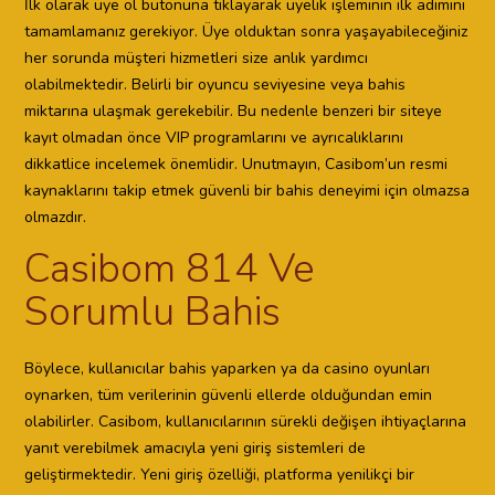
İlk olarak üye ol butonuna tıklayarak üyelik işleminin ilk adımını
tamamlamanız gerekiyor. Üye olduktan sonra yaşayabileceğiniz
her sorunda müşteri hizmetleri size anlık yardımcı
olabilmektedir. Belirli bir oyuncu seviyesine veya bahis
miktarına ulaşmak gerekebilir. Bu nedenle benzeri bir siteye
kayıt olmadan önce VIP programlarını ve ayrıcalıklarını
dikkatlice incelemek önemlidir. Unutmayın, Casibom’un resmi
kaynaklarını takip etmek güvenli bir bahis deneyimi için olmazsa
olmazdır.
Casibom 814 Ve
Sorumlu Bahis
Böylece, kullanıcılar bahis yaparken ya da casino oyunları
oynarken, tüm verilerinin güvenli ellerde olduğundan emin
olabilirler. Casibom, kullanıcılarının sürekli değişen ihtiyaçlarına
yanıt verebilmek amacıyla yeni giriş sistemleri de
geliştirmektedir. Yeni giriş özelliği, platforma yenilikçi bir