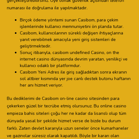
gerçekleştirebilirsiniz. Üye olmak güvenlik açısından telefon
numarası ile doğrulama ile yapılmaktadır.
Birçok ödeme yöntemi sunan Casibom, para çekim
işlemlerinde kullanıcı memnuniyetini ön planda tutar.
Casibom, kullanıcılarının sürekli değişen ihtiyaçlarına
yanıt verebilmek amacıyla yeni giriş sistemleri de
geliştirmektedir.
Sonuç itibarıyla, casibom undefined Casino, on the
internet casino dünyasında devrim yaratan, yenilikçi ve
kullanıcı odaklı bir platformdur.
Casibom Yeni Adres ile giriş sağladıktan sonra ekranın
sol altbier kısmında yer joe canlı destek butonu haftanın
her anı hizmet veriyor.
Bu dediklerimi de Casibom on-line casino sitesinden para
çekerken güzel bir tecrübe etmiş olursunuz. Bu online casino
empieza bahis siteleri çoğu her ne kadar da lisanslı olup tüm
dünyada yasal bir şekilde hizmet verse de bizde bu durum
farklı. Zaten devlet kararıyla uzun seneler önce kumarhaneler
ve gazinolar süresiz olarak kapatıldı. Böyle bir kararı olan