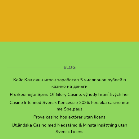
BLOG
Кейс Как один игрок заработал 5 миллионов рублей в
казино на деньги
Prozkoumejte Spins Of Glory Casino: výhody hraní živých her
Casino Inte med Svensk Koncessio 2026: Försöka casino inte
me Spelpaus
Prova casino hos aktörer utan licens
Utländska Casino med Nedstämd & Minsta Insättning utan
Svensk Licens