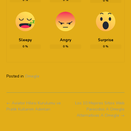
0
%
Sleepy
Angry
Surprise
0
%
0
%
0
%
Posted in
Omegle
Post
←
Aviator Hilesi Kurulumu ve
Los 10 Mejores Sitios Web
navigation
Pratik Kullanım Adımları
Parecidos A Omegle
Alternativas A Omegle
→