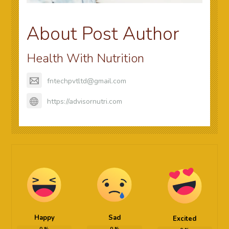
About Post Author
Health With Nutrition
fntechpvtltd@gmail.com
https://advisornutri.com
Happy
Sad
Excited
0
%
0
%