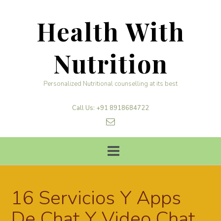
Skip
to
Health With
content
Nutrition
Personalized Nutritional counselling at its best
Call Us: +91 8918684722
16 Servicios Y Apps
De Chat Y Video Chat