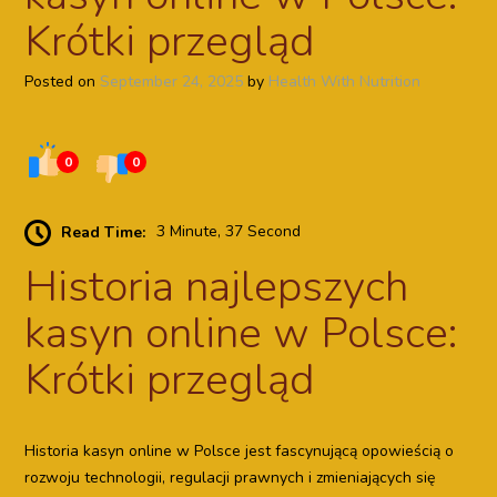
Krótki przegląd
Posted on
September 24, 2025
by
Health With Nutrition
0
0
Read Time:
3 Minute, 37 Second
Historia najlepszych
kasyn online w Polsce:
Krótki przegląd
Historia kasyn online w Polsce jest fascynującą opowieścią o
rozwoju technologii, regulacji prawnych i zmieniających się