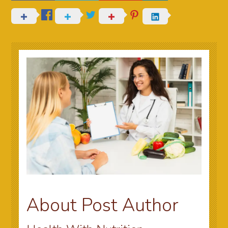
About Post Author