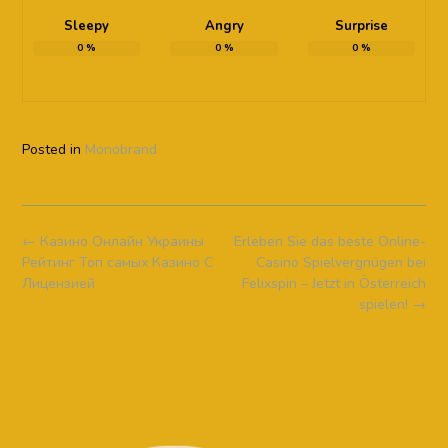
Sleepy
Angry
Surprise
0
%
0
%
0
%
Posted in
Monobrand
Post
←
Казино Онлайн Украины ️
Erleben Sie das beste Online-
navigation
Рейтинг Топ самых Казино С
Casino Spielvergnügen bei
Лицензией
Felixspin – Jetzt in Österreich
spielen!
→