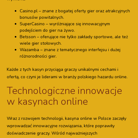
Casino.pl – znane z bogatej oferty gier oraz atrakcyjnych
bonusów powitalnych.
SuperCasino – wyróżniające się innowacyjnym
podejściem do gier na żywo.
Betsson – oferujące nie tylko zakłady sportowe, ale też
wiele gier stołowych.
Wazamba – znane z tematycznego interfejsu i dużej
różnorodności gier.
Każde z tych kasyn przyciąga graczy unikalnymi cechami i
ofertą, co czyni je liderami w branży polskiego hazardu online.
Technologiczne innowacje
w kasynach online
Wraz z rozwojem technologii, kasyna online w Polsce zaczęły
wprowadzać innowacyjne rozwiązania, które poprawiły
doświadczenie graczy. Wśród najważniejszych