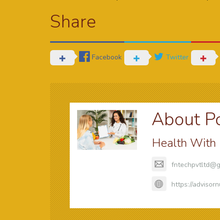
Share
Facebook
Twitter
About P
Health With 
fntechpvtltd@g
https://advisorn