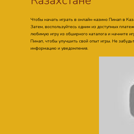
Казахстане
Чтобы начать играть в онлайн-казино Пинап в Каз
Затем, воспользуйтесь одним из доступных плате
любимую игру из обширного каталога и начните иг
Пинап, чтобы улучшить свой опыт игры. Не забудь
информацию и уведомления.