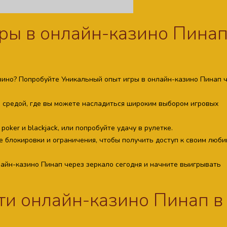
ры в онлайн-казино Пина
зино? Попробуйте Уникальный опыт игры в онлайн-казино Пинап 
 средой, где вы можете насладиться широким выбором игровых
poker и blackjack, или попробуйте удачу в рулетке.
 блокировки и ограничения, чтобы получить доступ к своим люб
лайн-казино Пинап через зеркало сегодня и начните выигрывать
и онлайн-казино Пинап в