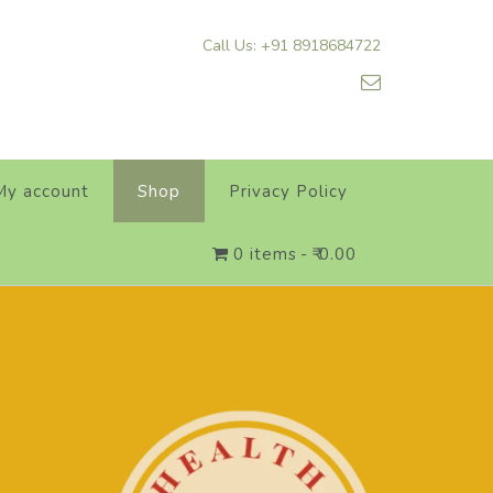
Call Us: +91 8918684722
My account
Shop
Privacy Policy
0 items
₹ 0.00