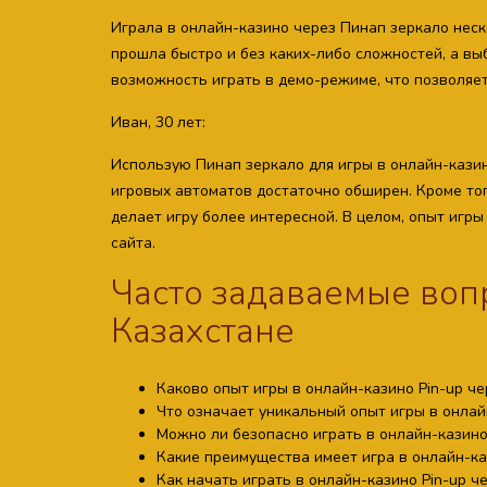
Играла в онлайн-казино через Пинап зеркало неск
прошла быстро и без каких-либо сложностей, а вы
возможность играть в демо-режиме, что позволяет
Иван, 30 лет:
Использую Пинап зеркало для игры в онлайн-кази
игровых автоматов достаточно обширен. Кроме тог
делает игру более интересной. В целом, опыт игр
сайта.
Часто задаваемые воп
Казахстане
Каково опыт игры в онлайн-казино Pin-up че
Что означает уникальный опыт игры в онлай
Можно ли безопасно играть в онлайн-казино 
Какие преимущества имеет игра в онлайн-ка
Как начать играть в онлайн-казино Pin-up ч