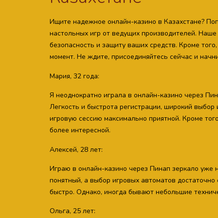
Ищите надежное онлайн-казино в Казахстане? По
настольных игр от ведущих производителей. Наше 
безопасность и защиту ваших средств. Кроме того,
момент. Не ждите, присоединяйтесь сейчас и начн
Мария, 32 года:
Я неоднократно играла в онлайн-казино через Пин
Легкость и быстрота регистрации, широкий выбор
игровую сессию максимально приятной. Кроме того
более интересной.
Алексей, 28 лет:
Играю в онлайн-казино через Пинап зеркало уже 
понятный, а выбор игровых автоматов достаточно 
быстро. Однако, иногда бывают небольшие технич
Ольга, 25 лет: