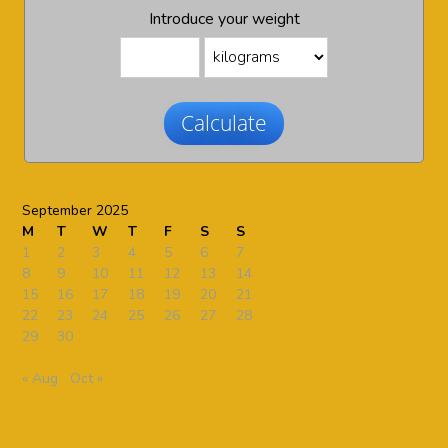
Introduce your weight
Calculate
September 2025
M
T
W
T
F
S
S
1
2
3
4
5
6
7
8
9
10
11
12
13
14
15
16
17
18
19
20
21
22
23
24
25
26
27
28
29
30
« Aug
Oct »