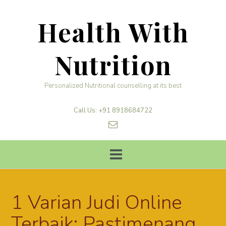
Skip
to
Health With
content
Nutrition
Personalized Nutritional counselling at its best
Call Us: +91 8918684722
1 Varian Judi Online
Terbaik: Pastimenang