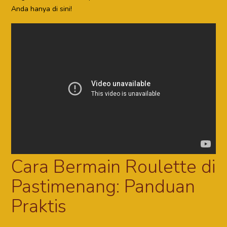
Anda hanya di sini!
Cara Bermain Roulette di
Pastimenang: Panduan
Praktis