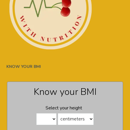
KNOW YOUR BMI
Know your BMI
Select your height