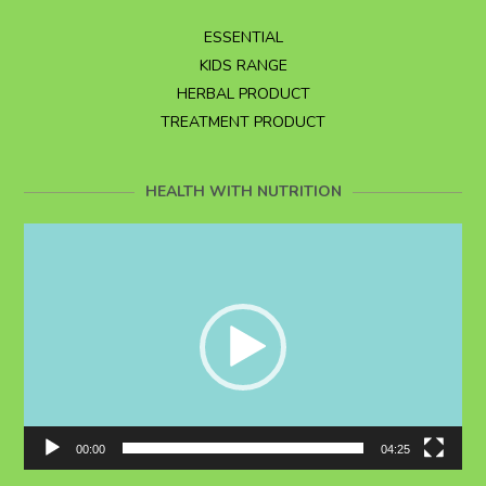
ESSENTIAL
KIDS RANGE
HERBAL PRODUCT
TREATMENT PRODUCT
HEALTH WITH NUTRITION
Video
Player
00:00
04:25