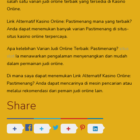
salah satu varian judi online terbaik yang tersedia di Kasino
Online.
Link Alternatif Kasino Online: Pastimenang mana yang terbaik?
Anda dapat menemukan banyak varian Pastimenang di situs-
situs kasino online terpercaya.
Apa kelebihan Varian Judi Online Terbaik: Pastimenang?
situs
slot
Ia menawarkan pengalaman menyenangkan dan mudah
dalam permainan judi online.
Di mana saya dapat menemukan Link Alternatif Kasino Online:
Pastimenang? Anda dapat mencarinya di mesin pencarian atau
melalui rekomendasi dari pemain judi online lain.
Share