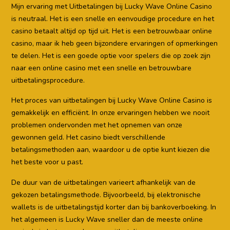
Mijn ervaring met Uitbetalingen bij Lucky Wave Online Casino
is neutraal. Het is een snelle en eenvoudige procedure en het
casino betaalt altijd op tijd uit. Het is een betrouwbaar online
casino, maar ik heb geen bijzondere ervaringen of opmerkingen
te delen. Het is een goede optie voor spelers die op zoek zijn
naar een online casino met een snelle en betrouwbare
uitbetalingsprocedure.
Het proces van uitbetalingen bij Lucky Wave Online Casino is
gemakkelijk en efficiënt. In onze ervaringen hebben we nooit
problemen ondervonden met het opnemen van onze
gewonnen geld. Het casino biedt verschillende
betalingsmethoden aan, waardoor u de optie kunt kiezen die
het beste voor u past.
De duur van de uitbetalingen varieert afhankelijk van de
gekozen betalingsmethode. Bijvoorbeeld, bij elektronische
wallets is de uitbetalingstijd korter dan bij bankoverboeking. In
het algemeen is Lucky Wave sneller dan de meeste online