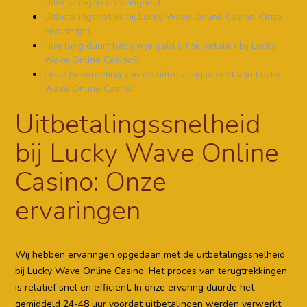
Uitbetalingen en veiligheid
Uitbetalingsopties bij Lucky Wave Online Casino: Onze
ervaringen
Hoe lang duurt het om je geld uit te betalen bij Lucky
Wave Online Casino?
Onze beoordeling van de uitbetalingsdienst van Lucky
Wave Online Casino
Uitbetalingssnelheid
bij Lucky Wave Online
Casino: Onze
ervaringen
Wij hebben ervaringen opgedaan met de uitbetalingssnelheid
bij Lucky Wave Online Casino. Het proces van terugtrekkingen
is relatief snel en efficiënt. In onze ervaring duurde het
gemiddeld 24-48 uur voordat uitbetalingen werden verwerkt.