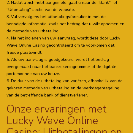
2. Nadat u zich hebt aangemeld, gaat u naar de “Bank”- of
“Uitbetaling”-sectie van de website.
3. Vul vervolgens het uitbetalingsformulier in met de
benodigde informatie, zoals het bedrag dat u wilt opnemen en
de methode van uitbetaling.
4. Na het indienen van uw aanvraag, wordt deze door Lucky
Wave Online Casino gecontroleerd om te voorkomen dat
fraude plaatsvindt.
5. Als uw aanvraag is goedgekeurd, wordt het bedrag
overgemaakt naar het bankrekeningnummer of de digitale
portemonnee van uw keuze.
6. De duur van de uitbetaling kan variëren, afhankelijk van de
gekozen methode van uitbetaling en de werkdagenregeling
van de betreffende bank of dienstverlener.
Onze ervaringen met
Lucky Wave Online
Casino: Uitbetalingen en