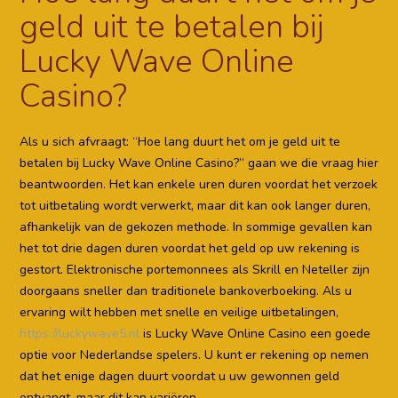
geld uit te betalen bij
Lucky Wave Online
Casino?
Als u sich afvraagt: “Hoe lang duurt het om je geld uit te
betalen bij Lucky Wave Online Casino?” gaan we die vraag hier
beantwoorden. Het kan enkele uren duren voordat het verzoek
tot uitbetaling wordt verwerkt, maar dit kan ook langer duren,
afhankelijk van de gekozen methode. In sommige gevallen kan
het tot drie dagen duren voordat het geld op uw rekening is
gestort. Elektronische portemonnees als Skrill en Neteller zijn
doorgaans sneller dan traditionele bankoverboeking. Als u
ervaring wilt hebben met snelle en veilige uitbetalingen,
https://luckywave5.nl
is Lucky Wave Online Casino een goede
optie voor Nederlandse spelers. U kunt er rekening op nemen
dat het enige dagen duurt voordat u uw gewonnen geld
ontvangt, maar dit kan variëren.