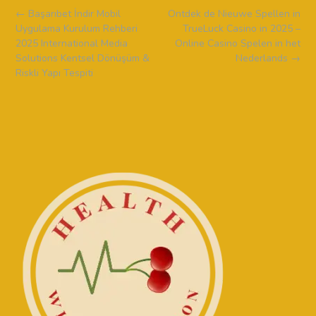
Post
←
Başarıbet İndir Mobil
Ontdek de Nieuwe Spellen in
navigation
Uygulama Kurulum Rehberi
TrueLuck Casino in 2025 –
2025 International Media
Online Casino Spelen in het
Solutions Kentsel Dönüşüm &
Nederlands
→
Riskli Yapı Tespiti