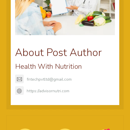
About Post Author
Health With Nutrition
fntechpvtltd@gmail.com
https://advisornutri.com