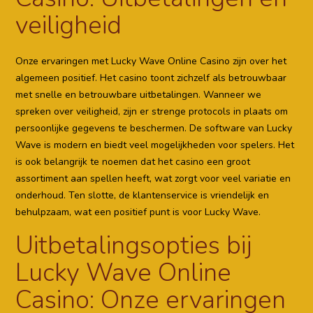
veiligheid
Onze ervaringen met Lucky Wave Online Casino zijn over het
algemeen positief. Het casino toont zichzelf als betrouwbaar
met snelle en betrouwbare uitbetalingen. Wanneer we
spreken over veiligheid, zijn er strenge protocols in plaats om
persoonlijke gegevens te beschermen. De software van Lucky
Wave is modern en biedt veel mogelijkheden voor spelers. Het
is ook belangrijk te noemen dat het casino een groot
assortiment aan spellen heeft, wat zorgt voor veel variatie en
onderhoud. Ten slotte, de klantenservice is vriendelijk en
behulpzaam, wat een positief punt is voor Lucky Wave.
Uitbetalingsopties bij
Lucky Wave Online
Casino: Onze ervaringen