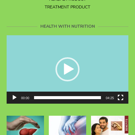
TREATMENT PRODUCT
HEALTH WITH NUTRITION
Video
Player
00:00
04:25