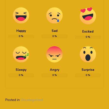
Happy
Sad
Excited
0
%
0
%
0
%
Sleepy
Angry
Surprise
0
%
0
%
0
%
Posted in
Uncategorized