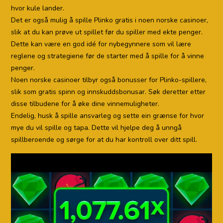
hvor kule lander.
Det er også mulig å spille Plinko gratis i noen norske casinoer,
slik at du kan prøve ut spillet før du spiller med ekte penger.
Dette kan være en god idé for nybegynnere som vil lære
reglene og strategiene før de starter med å spille for å vinne
penger.
Noen norske casinoer tilbyr også bonusser for Plinko-spillere,
slik som gratis spinn og innskuddsbonusar. Søk deretter etter
disse tilbudene for å øke dine vinnemuligheter.
Endelig, husk å spille ansvarleg og sette ein grænse for hvor
mye du vil spille og tapa. Dette vil hjelpe deg å unngå
spillberoende og sørge for at du har kontroll over ditt spill.