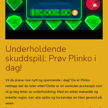
Underholdende
skuddspill: Prøv Plinko i
dag!
Vil du prøve noe nytt og spennende i dag? Da er Plinko
nettopp det du leter etter! Dette er en uortodxs puckespill som
vil gi deg timer av underholdning. Med en enkel mekanikk og
enkelte regler, kan alle spille og ha kanskje en liten gevinst på
veien.