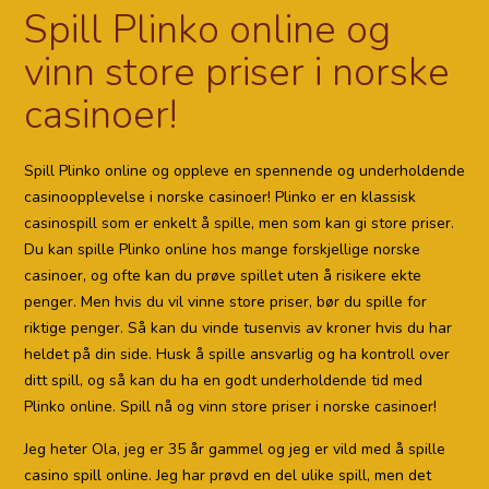
Spill Plinko online og
vinn store priser i norske
casinoer!
Spill Plinko online og oppleve en spennende og underholdende
casinoopplevelse i norske casinoer! Plinko er en klassisk
casinospill som er enkelt å spille, men som kan gi store priser.
Du kan spille Plinko online hos mange forskjellige norske
casinoer, og ofte kan du prøve spillet uten å risikere ekte
penger. Men hvis du vil vinne store priser, bør du spille for
riktige penger. Så kan du vinde tusenvis av kroner hvis du har
heldet på din side. Husk å spille ansvarlig og ha kontroll over
ditt spill, og så kan du ha en godt underholdende tid med
Plinko online. Spill nå og vinn store priser i norske casinoer!
Jeg heter Ola, jeg er 35 år gammel og jeg er vild med å spille
casino spill online. Jeg har prøvd en del ulike spill, men det