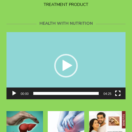
TREATMENT PRODUCT
HEALTH WITH NUTRITION
Video
Player
00:00
04:25