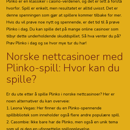
Plinko er en klassiker i casino-verdenen, og det er lett å forstå
hvorfor. Spill er enkelt, men resultatet er alltid uvisst. Det er
denne spenningen som gjør at spillere kommer tilbake for mer.
Hvis du vil prøve noe nytt og spennende, er det tid til å prøve
Plinko i dag. Du kan spille det på mange online casinoer som
tilbyr dette underholdende skuddspillet. Så hva venter du på?
Prøv Plinko i dag og se hvor mye tur du har!
Norske nettcasinoer med
Plinko-spill: Hvor kan du
spille?
Er du ute etter å spille Plinko i norske nettcasinoer? Her er
noen alternativer du kan overveie:
1. Leona Vegas: Her finner du en Plinko-spennende
spillbibliotek som inneholder også flere andre populære spill.
2. Casombie: Ikke bare har de Plinko, men også en unik tema
som vil gi deg en uforgettelig spillopplevelse.