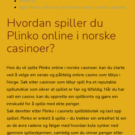
Plinko vs
Spill Plinko online og vinn store priser i norske casinoer!
Hvordan spiller du
Plinko online i norske
casinoer?
Hvis du vil spille Plinko online i norske casinoer, kan du starte
ved å velge ein seriøs og pålitelig online casino som tilbys i
Norge. Søk etter casinoer som tilbyr spill fra et reputable
spillutviklar som sikrer at spillet er fair og tilfeldig. Når du har
valt ein casino, kan du opprette ein spillkonto og gjøre ein
innskudd for å spille med ekte penger.
Søk deretter etter Plinko i casinets spillbibliotek og last opp
spillet. Plinko er enkelt å spille – du trekker ein enkelhet til ein
av de øvre radene og følger med hvordan kule synker ned
gjennom spilleskjermen, samtidig som du vinner penger etter