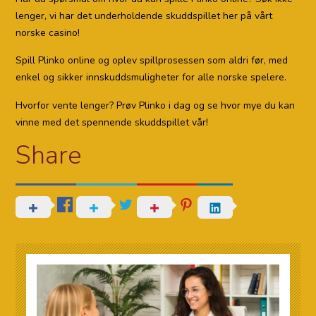
lenger, vi har det underholdende skuddspillet her på vårt
norske casino!
Spill Plinko online og oplev spillprosessen som aldri før, med
enkel og sikker innskuddsmuligheter for alle norske spelere.
Hvorfor vente lenger? Prøv Plinko i dag og se hvor mye du kan
vinne med det spennende skuddspillet vår!
Share