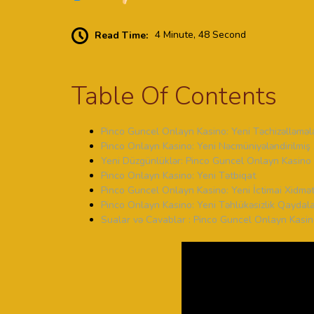
Read Time:
4 Minute, 48 Second
Table Of Contents
Pinco Guncel Onlayn Kasino: Yeni Təchizəlləməl
Pinco Onlayn Kasino: Yeni Nəcmüniyələndirilmiş 
Yeni Düzgünlüklər: Pinco Guncel Onlayn Kasino
Pinco Onlayn Kasino: Yeni Tətbiqat
Pinco Guncel Onlayn Kasino: Yeni İctimai Xidmət
Pinco Onlayn Kasino: Yeni Təhlükəsizlik Qaydala
Sualar və Cavablar : Pinco Guncel Onlayn Kasino