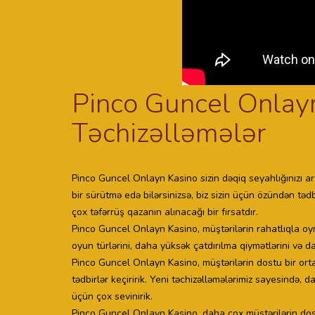
Pinco Guncel Onlayn
Təchizəlləmələr
Pinco Guncel Onlayn Kasino sizin dəqiq seyahlığınızı art
bir sürütmə edə bilərsinizsə, biz sizin üçün özündən tədbi
çox təfərrüş qazanın alınacağı bir fırsatdır.
Pinco Guncel Onlayn Kasino, müştərilərin rahatlıqla oy
oyun türlərini, daha yüksək çatdırılma qiymətlərini və da
Pinco Guncel Onlayn Kasino, müştərilərin dostu bir ortaş
tədbirlər keçiririk. Yeni təchizəlləmələrimiz sayesində
üçün çox sevinirik.
Pinco Guncel Onlayn Kasino, daha çox müştərilərin dost