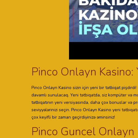
Pinco Onlayn Kasino: 
Pinco Onlayn Kasino sizin için yeni bir tətbiqat pişdirdi
davamlı sunulacaq. Yeni tətbiqatda, siz kompüter və mo
tətbiqatının yeni versiyasında, daha çox bonuslar və p
seviyyələrinizi seçin. Pinco Onlayn Kasino yeni tətbiqat
çox keyifli bir zaman geçirdiyinizə əminsiniz!
Pinco Guncel Onlayn K