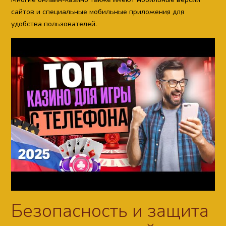
сайтов и специальные мобильные приложения для
удобства пользователей.
Безопасность и защита