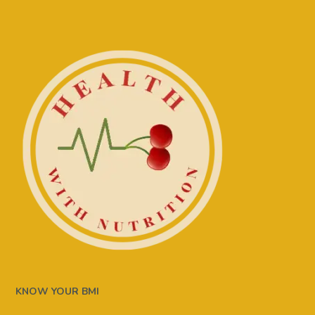
KNOW YOUR BMI