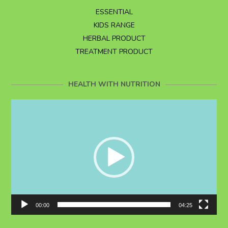
ESSENTIAL
KIDS RANGE
HERBAL PRODUCT
TREATMENT PRODUCT
HEALTH WITH NUTRITION
Video
Player
00:00
04:25