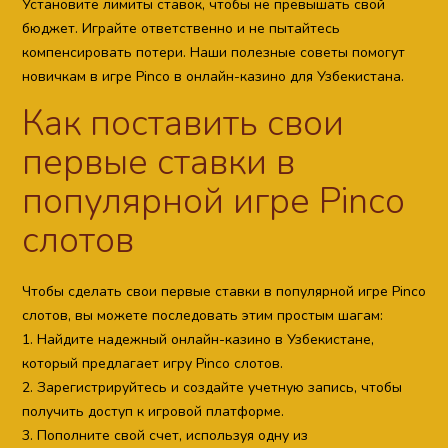
Установите лимиты ставок, чтобы не превышать свой
бюджет. Играйте ответственно и не пытайтесь
компенсировать потери. Наши полезные советы помогут
новичкам в игре Pinco в онлайн-казино для Узбекистана.
Как поставить свои
первые ставки в
популярной игре Pinco
слотов
Чтобы сделать свои первые ставки в популярной игре Pinco
слотов, вы можете последовать этим простым шагам:
1. Найдите надежный онлайн-казино в Узбекистане,
который предлагает игру Pinco слотов.
2. Зарегистрируйтесь и создайте учетную запись, чтобы
получить доступ к игровой платформе.
3. Пополните свой счет, используя одну из