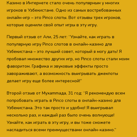
Казино в Интернете стало очень популярным у многих
игроков в Узбекистане. Одно из самых востребованных
онлайн-игр – это Pinco слоты. Вот отзывы трех игроков,
которые оценили свой опыт игры в эту игру.
Первый отзыв от Али, 25 лет: “Узнайте, как играть в
популярную игру Pinco слотов в онлайн-казино для
Узбекистана – это лучший совет, который я могу дать! Я
пробовал множество других игр, но Pinco слоты стали моим
фаворитом. Графика и звуковые эффекты просто
завораживают, а возможность выигрывать джекпоты
делает игру еще более интересной!”
Второй отзыв от Мухammaда, 31 год: “Я рекомендую всем
попробовать играть в Pinco слоты в онлайн-казино для
Узбекистана. Это так просто и удобно! Я выигрывал
несколько раз, и каждый раз было очень волнующе!
Узнайте, как играть в эту игру, и вы тоже сможете
насладиться всеми преимуществами онлайн-казино.”