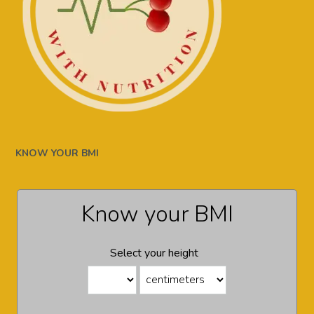
KNOW YOUR BMI
Know your BMI
Select your height