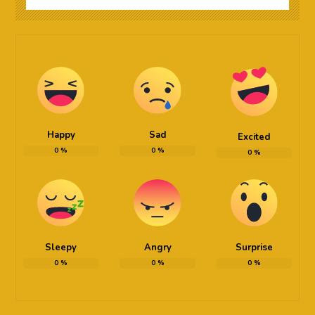
Happy
Sad
Excited
0
%
0
%
0
%
Sleepy
Angry
Surprise
0
%
0
%
0
%