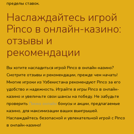
пределы ставок.
Наслаждайтесь игрой
Pinco в онлайн-казино:
отзывы и
рекомендации
Вы хотите насладиться игрой Pinco в онлайн-казино?
Смотрите отзывы и рекомендации, прежде чем начать!
Многие игроки из Узбекистана рекомендуют Pinco за его
удобство и надежность. Играйте в игры Pinco в онлайн-
казино и увеличьте свои шансы на победу. Не забудьте
проверить
Пинко онлайн
бонусы и акции, предлагаемые
казино, для максимизации ваших выигрышей.
Наслаждайтесь безопасной и увлекательной игрой с Pinco
в онлайн-казино!