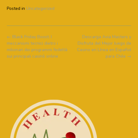
Posted in
Uncategorized
Post
←
Black Friday Boost: I
Descarga Avia Masters y
navigation
meccanismi tecnici dietro i
Disfruta del Mejor Juego de
milionari dei programmi fedeltà
Casino en Línea en Español
sui principali casinò online
para Chile
→