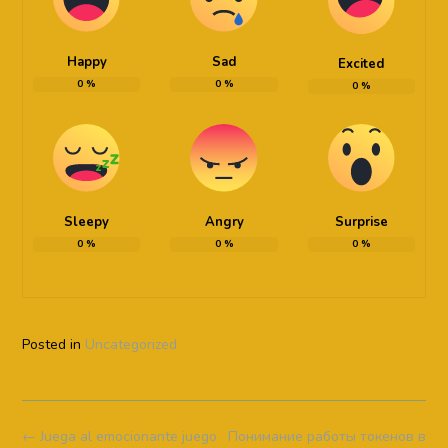
Happy
Sad
Excited
0
%
0
%
0
%
Sleepy
Angry
Surprise
0
%
0
%
0
%
Posted in
Uncategorized
Post
←
Juega al emocionante juego
Понимание работы токенов в