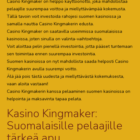
Casino Kingmaker on helppo käyttöönotto, joka mahdollistaa
pelaajille suurempaa voittoa ja miellyttävämpää kokemusta.
Tällä tavoin voit investoida rahojesi suomen kasinoissa ja
samalla nauttia Casino Kingmakerin edusta.
Casino Kingmaker on saatavilla useimmissa suomalaisissa
kasinoissa, joten sinulla on valinta-vaihtoehtoja.
Voit aloittaa pelin pienellä investointia, jotta pääset tuntemaan
sen toimintaa ennen suurempaa investointia.
Suomen kasinoissa on nyt mahdollista saada helposti Casino
Kingmakerin avulla suurempi voitto.
Älä jää pois tästä uudesta ja miellyttävästä kokemuksesta,
vaan aloita vastaani!
Casino Kingmakerin kanssa pelaaminen suomen kasinoissa on
helpointa ja maksavinta tapaa pelata.
Kasino Kingmaker:
Suomalaisille pelaajille
tärkeä apu