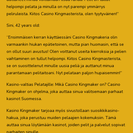
helpompi pelata ja minulla on nyt parempi ymmärrys
peliruleista. Kiitos Casino Kingmasterista, olen tyytyväinen!”
Sini, 42 years old:
“Ensimmäisen kerran käyttäessäni Casino Kingmakeria olin
varmaankin hiukan epätietoinen, mutta pian huomasin, että se
on ollut suuri avustus! Olen voittanut useita kierroksia ja pelien
vaihtaminen on tullut helpompi. Kiitos Casino Kingmasterista,
se on suosittelenut minulle uusia peliä ja auttanut minua
parantamaan pelitaitoani. Nyt pelataan paljon hupaisemmin!”
Kasino-valtias Pelatajille: Mikä Casino Kingmaker on? Casino
Kingmaker on ohjelma, joka auttaa sinua valitsemaan parhaat
kasinot Suomessa.
Kasino Kingmaker tarjoaa myös sivustollaan suosikkikasino-
hakua, joka perustuu muiden pelaajien kokemuksiin. Tämä
auttaa sinua löytämään kasinot, joiden pelit ja palvelut sopivat
parhaiten sinulle.