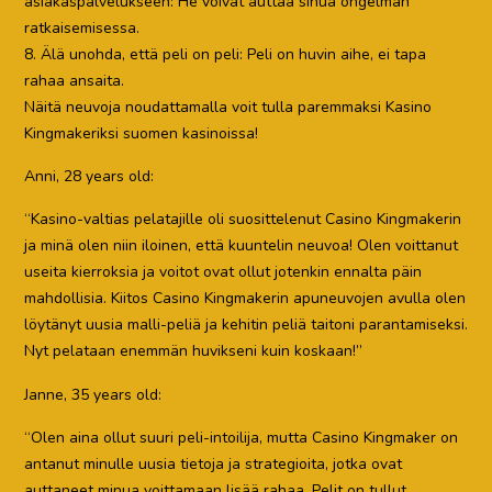
asiakaspalvelukseen: He voivat auttaa sinua ongelman
ratkaisemisessa.
8. Älä unohda, että peli on peli: Peli on huvin aihe, ei tapa
rahaa ansaita.
Näitä neuvoja noudattamalla voit tulla paremmaksi Kasino
Kingmakeriksi suomen kasinoissa!
Anni, 28 years old:
“Kasino-valtias pelatajille oli suosittelenut Casino Kingmakerin
ja minä olen niin iloinen, että kuuntelin neuvoa! Olen voittanut
useita kierroksia ja voitot ovat ollut jotenkin ennalta päin
mahdollisia. Kiitos Casino Kingmakerin apuneuvojen avulla olen
löytänyt uusia malli-peliä ja kehitin peliä taitoni parantamiseksi.
Nyt pelataan enemmän huvikseni kuin koskaan!”
Janne, 35 years old:
“Olen aina ollut suuri peli-intoilija, mutta Casino Kingmaker on
antanut minulle uusia tietoja ja strategioita, jotka ovat
auttaneet minua voittamaan lisää rahaa. Pelit on tullut