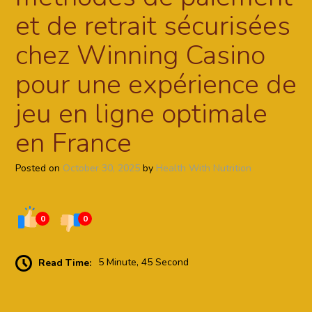
et de retrait sécurisées
chez Winning Casino
pour une expérience de
jeu en ligne optimale
en France
Posted on
October 30, 2025
by
Health With Nutrition
0
0
Read Time:
5 Minute, 45 Second