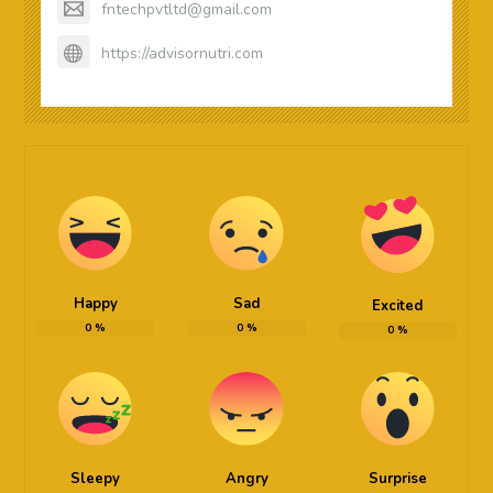
fntechpvtltd@gmail.com
https://advisornutri.com
Happy
Sad
Excited
0
%
0
%
0
%
Sleepy
Angry
Surprise