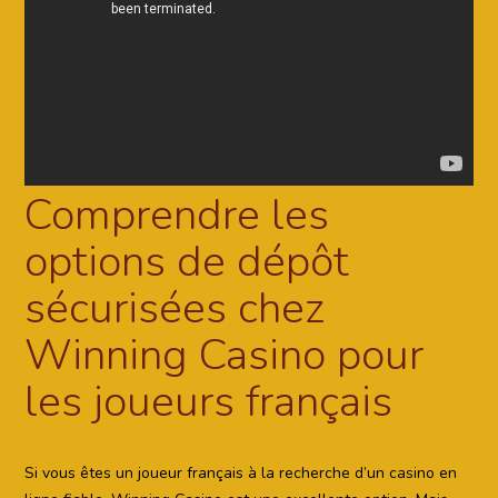
Comprendre les
options de dépôt
sécurisées chez
Winning Casino pour
les joueurs français
Si vous êtes un joueur français à la recherche d’un casino en