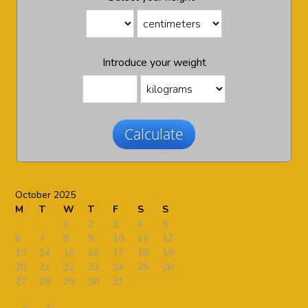
Introduce your weight
Calculate
October 2025
M
T
W
T
F
S
S
1
2
3
4
5
6
7
8
9
10
11
12
13
14
15
16
17
18
19
20
21
22
23
24
25
26
27
28
29
30
31