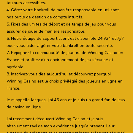
toujours accessibles.
4. Gérez votre bankroll de manière responsable en utilisant
nos outils de gestion de compte intuitifs.
5. Fixez des limites de dépôt et de temps de jeu pour vous
assurer de jouer de manière responsable.
6. Notre équipe de support client est disponible 24h/24 et 7j/7
pour vous aider à gérer votre bankroll en toute sécurité.
7. Rejoignez la communauté de joueurs de Winning Casino en
France et profitez d’un environnement de jeu sécurisé et
agréable.
8. Inscrivez-vous dès aujourd’hui et découvrez pourquoi
Winning Casino est le choix privilégié des joueurs en ligne en
France.
Je m’appelle Jacques, j’ai 45 ans et je suis un grand fan de jeux
de casino en ligne.
J’ai récemment découvert Winning Casino et je suis
absolument ravi de mon expérience jusqu’à présent. Leur