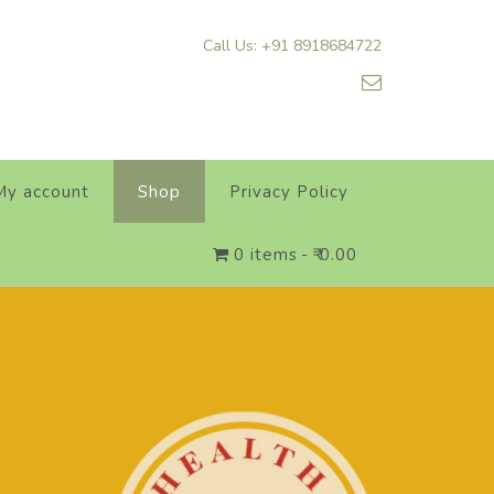
Call Us: +91 8918684722
My account
Shop
Privacy Policy
0 items
₹ 0.00