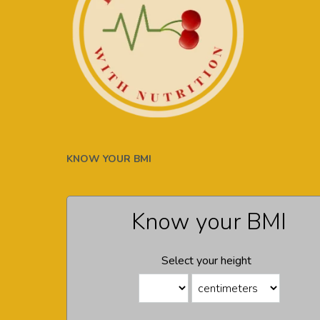
KNOW YOUR BMI
Know your BMI
Select your height