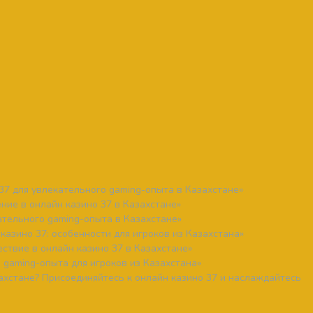
7 для увлекательного gaming-опыта в Казахстане»
ние в онлайн казино 37 в Казахстане»
ательного gaming-опыта в Казахстане»
казино 37: особенности для игроков из Казахстана»
ствие в онлайн казино 37 в Казахстане»
 gaming-опыта для игроков из Казахстана»
хстане? Присоединяйтесь к онлайн казино 37 и наслаждайтесь