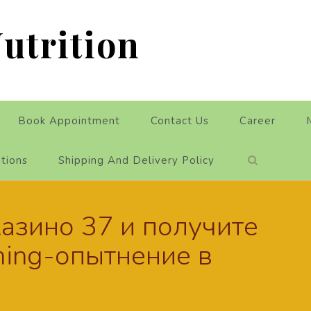
utrition
Book Appointment
Contact Us
Career
tions
Shipping And Delivery Policy
казино 37 и получите
ming-опытнение в