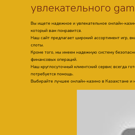
увлекательного gam
Вы ищете надежное и увлекательное онлайн-казино
который вам понравится.
Наш сайт предлагает широкий ассортимент игр, вкл
слоты.
Кроме того, мы имеем надежную систему безопасн
финансовых операций.
Наш круглосуточный клиентский сервис всегда гот
потребуется помощь.
Выбирайте лучшее онлайн-казино в Казахстане и н