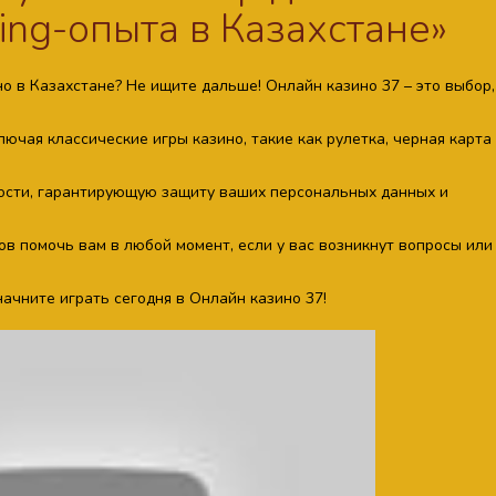
ing-опыта в Казахстане»
 в Казахстане? Не ищите дальше! Онлайн казино 37 – это выбор,
ючая классические игры казино, такие как рулетка, черная карта
ости, гарантирующую защиту ваших персональных данных и
ов помочь вам в любой момент, если у вас возникнут вопросы или
ачните играть сегодня в Онлайн казино 37!