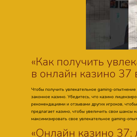
«Как получить увле
в онлайн казино 37 
Чтобы получить увлекательное gaming-опытнение 
законное казино. Убедитесь, что казино лицензир
рекомендациями и отзывами других игроков, чтобы
предлагает казино, чтобы увеличить свои шансы н
максимизировать свое увлекательное gaming-опыт
«Онлайн казино 37: