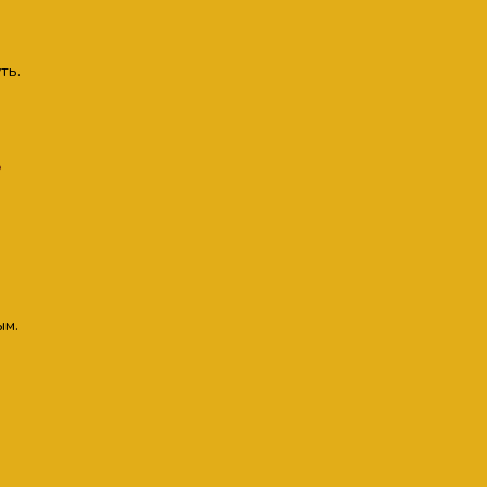
ть.
»
ым.