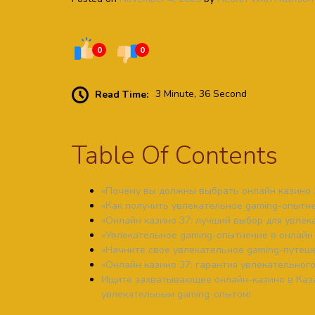
0
0
Read Time:
3 Minute, 36 Second
Table Of Contents
«Почему вы должны выбрать онлайн казино 3
«Как получить увлекательное gaming-опытне
«Онлайн казино 37: лучший выбор для увлек
«Увлекательное gaming-опытнение в онлайн 
«Начните свое увлекательное gaming-путеше
«Онлайн казино 37: гарантия увлекательного
Ищите захватывающее онлайн-казино в Каза
увлекательным gaming-опытом!