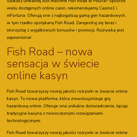
Szukasz unikalnej slot machine Fish Road w Polsce? Spośród
wielu dostępnych online casin, rekomendujemy Casino1 i
mFortuna. Oferują one z najbogatszą gamą gier hazardowych,
w tym rzadko spotykaną Fish Road. Zarejestruj się teraz i
skorzystaj z wyjątkowych bonusów i promocji. Rozrywka jest
zapewniona!
Fish Road – nowa
sensacja w świecie
online kasyn
Fish Road towarzyszy nowej jakości rozrywki w świecie online
kasyn. To nowa platforma, która zrewolucjonizuje grę
hazardową online. Oferuje ona unikalne doświadczenie, łącząc
tradycyjne kasyna z nowoczesnymi rozwiązaniami
technologicznymi.
Fish Road towarzyszy nowej jakości rozrywki w świecie online