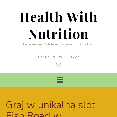
Skip
to
Health With
content
Nutrition
Personalized Nutritional counselling at its best
Call Us: +91 8918684722
Graj w unikalną slot
Fish Road w