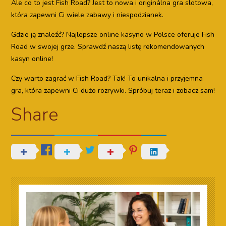
Ale co to jest Fish Road? Jest to nowa i originálna gra slotowa,
która zapewni Ci wiele zabawy i niespodzianek.
Gdzie ją znaleźć? Najlepsze online kasyno w Polsce oferuje Fish
Road w swojej grze. Sprawdź naszą listę rekomendowanych
kasyn online!
Czy warto zagrać w Fish Road? Tak! To unikalna i przyjemna
gra, która zapewni Ci dużo rozrywki. Spróbuj teraz i zobacz sam!
Share