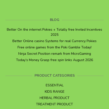
BLOG
Better On the internet Pokies + Totally free Invited Incentives
2025
Better Online casino Systems for real Currency Pokies
Free online games from the Poki Gamble Today!
Ninja Secret Position remark from MicroGaming
Today’s Money Grasp free spin links August 2026
PRODUCT CATEGORIES
ESSENTIAL
KIDS RANGE
HERBAL PRODUCT
TREATMENT PRODUCT