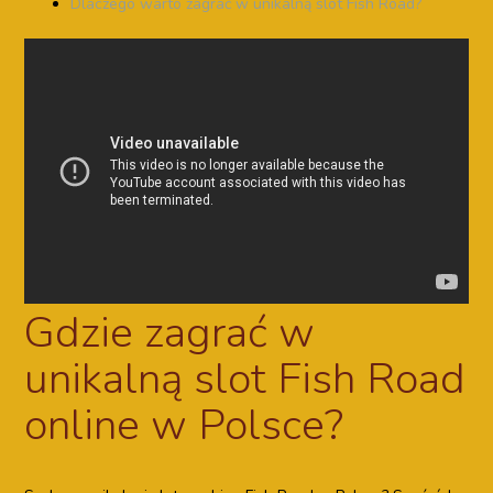
Dlaczego warto zagrać w unikalną slot Fish Road?
Gdzie zagrać w
unikalną slot Fish Road
online w Polsce?