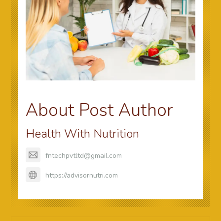
About Post Author
Health With Nutrition
fntechpvtltd@gmail.com
https://advisornutri.com