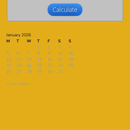
Calculate
January 2026
M
T
W
T
F
S
S
1
2
3
4
5
6
7
8
9
10
11
12
13
14
15
16
17
18
19
20
21
22
23
24
25
26
27
28
29
30
31
« Dec
Feb »