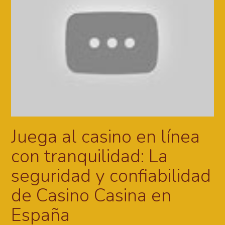
Juega al casino en línea
con tranquilidad: La
seguridad y confiabilidad
de Casino Casina en
España