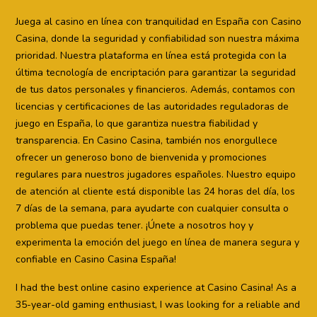
Juega al casino en línea con tranquilidad en España con Casino
Casina, donde la seguridad y confiabilidad son nuestra máxima
prioridad. Nuestra plataforma en línea está protegida con la
última tecnología de encriptación para garantizar la seguridad
de tus datos personales y financieros. Además, contamos con
licencias y certificaciones de las autoridades reguladoras de
juego en España, lo que garantiza nuestra fiabilidad y
transparencia. En Casino Casina, también nos enorgullece
ofrecer un generoso bono de bienvenida y promociones
regulares para nuestros jugadores españoles. Nuestro equipo
de atención al cliente está disponible las 24 horas del día, los
7 días de la semana, para ayudarte con cualquier consulta o
problema que puedas tener. ¡Únete a nosotros hoy y
experimenta la emoción del juego en línea de manera segura y
confiable en Casino Casina España!
I had the best online casino experience at Casino Casina! As a
35-year-old gaming enthusiast, I was looking for a reliable and