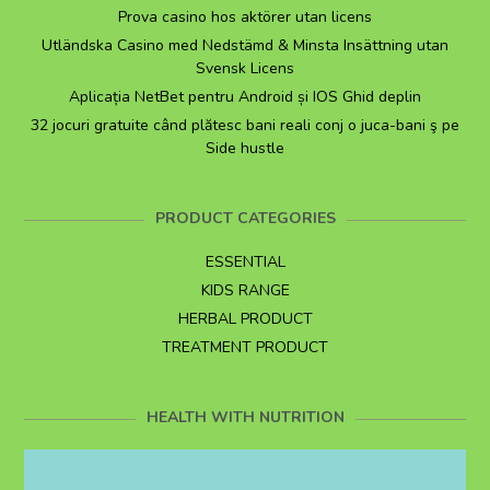
Prova casino hos aktörer utan licens
Utländska Casino med Nedstämd & Minsta Insättning utan
Svensk Licens
Aplicația NetBet pentru Android și IOS Ghid deplin
32 jocuri gratuite când plătesc bani reali conj o juca-bani ş pe
Side hustle
PRODUCT CATEGORIES
ESSENTIAL
KIDS RANGE
HERBAL PRODUCT
TREATMENT PRODUCT
HEALTH WITH NUTRITION
Video
Player