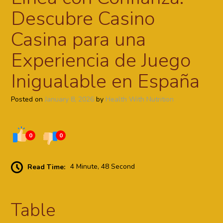
Descubre Casino
Casina para una
Experiencia de Juego
Inigualable en España
Posted on
January 8, 2026
by
Health With Nutrition
0
0
Read Time:
4 Minute, 48 Second
Table