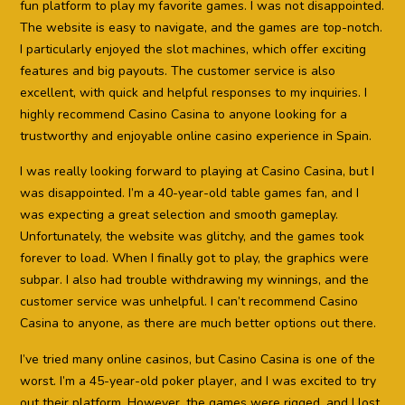
fun platform to play my favorite games. I was not disappointed.
The website is easy to navigate, and the games are top-notch.
I particularly enjoyed the slot machines, which offer exciting
features and big payouts. The customer service is also
excellent, with quick and helpful responses to my inquiries. I
highly recommend Casino Casina to anyone looking for a
trustworthy and enjoyable online casino experience in Spain.
I was really looking forward to playing at Casino Casina, but I
was disappointed. I’m a 40-year-old table games fan, and I
was expecting a great selection and smooth gameplay.
Unfortunately, the website was glitchy, and the games took
forever to load. When I finally got to play, the graphics were
subpar. I also had trouble withdrawing my winnings, and the
customer service was unhelpful. I can’t recommend Casino
Casina to anyone, as there are much better options out there.
I’ve tried many online casinos, but Casino Casina is one of the
worst. I’m a 45-year-old poker player, and I was excited to try
out their platform. However, the games were rigged, and I lost