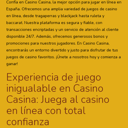
Confía en Casino Casina, la mejor opción para jugar en línea en
España. Ofrecemos una amplia variedad de juegos de casino
en línea, desde tragaperras y blackjack hasta ruleta y
baccarat. Nuestra plataforma es segura y fiable, con
transacciones encriptadas y un servicio de atención al cliente
disponible 24/7. Además, ofrecemos generosos bonos y
promociones para nuestros jugadores. En Casino Casina,
encontrarás un entorno divertido y justo para disfrutar de tus
juegos de casino favoritos. ¡Únete a nosotros hoy y comienza a
ganar!
Experiencia de juego
inigualable en Casino
Casina: Juega al casino
en línea con total
confianza