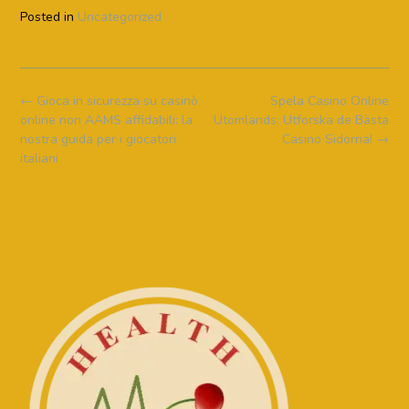
Posted in
Uncategorized
Post
←
Gioca in sicurezza su casinò
Spela Casino Online
navigation
online non AAMS affidabili: la
Utomlands: Utforska de Bästa
nostra guida per i giocatori
Casino Sidorna!
→
italiani