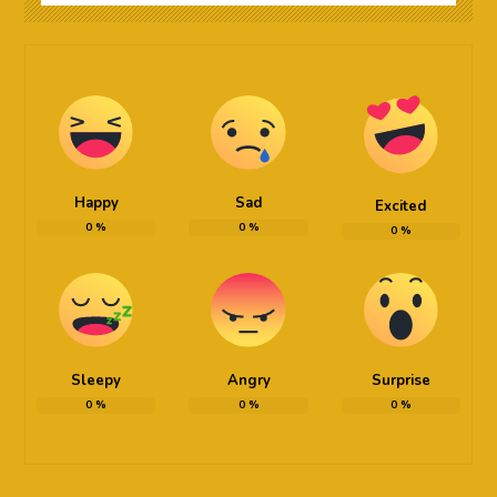
Happy
Sad
Excited
0
%
0
%
0
%
Sleepy
Angry
Surprise
0
%
0
%
0
%