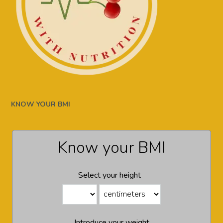
KNOW YOUR BMI
Know your BMI
Select your height
Introduce your weight