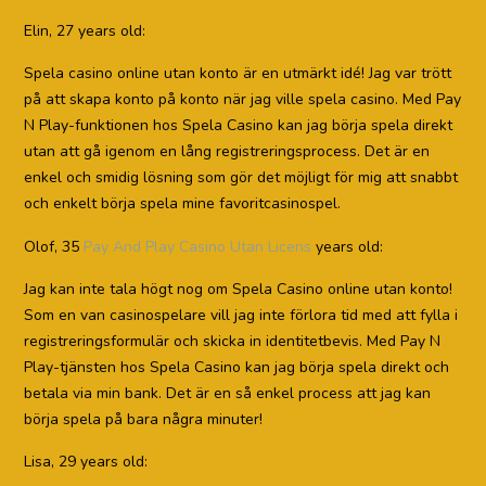
Elin, 27 years old:
Spela casino online utan konto är en utmärkt idé! Jag var trött
på att skapa konto på konto när jag ville spela casino. Med Pay
N Play-funktionen hos Spela Casino kan jag börja spela direkt
utan att gå igenom en lång registreringsprocess. Det är en
enkel och smidig lösning som gör det möjligt för mig att snabbt
och enkelt börja spela mine favoritcasinospel.
Olof, 35
Pay And Play Casino Utan Licens
years old:
Jag kan inte tala högt nog om Spela Casino online utan konto!
Som en van casinospelare vill jag inte förlora tid med att fylla i
registreringsformulär och skicka in identitetbevis. Med Pay N
Play-tjänsten hos Spela Casino kan jag börja spela direkt och
betala via min bank. Det är en så enkel process att jag kan
börja spela på bara några minuter!
Lisa, 29 years old: