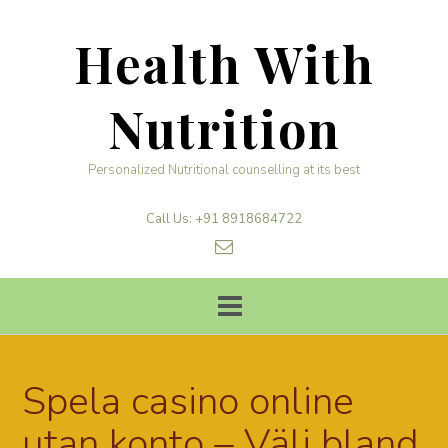
Skip
to
Health With
content
Nutrition
Personalized Nutritional counselling at its best
Call Us: +91 8918684722
Spela casino online
utan konto – Välj bland