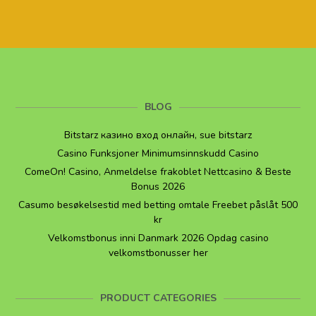
BLOG
Bitstarz казино вход онлайн, sue bitstarz
Casino Funksjoner Minimumsinnskudd Casino
ComeOn! Casino, Anmeldelse frakoblet Nettcasino & Beste
Bonus 2026
Casumo besøkelsestid med betting omtale Freebet påslåt 500
kr
Velkomstbonus inni Danmark 2026 Opdag casino
velkomstbonusser her
PRODUCT CATEGORIES