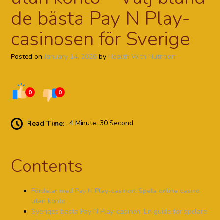
de bästa Pay N Play-
casinosen för Sverige
Posted on
January 14, 2026
by
Health With Nutrition
0
0
Read Time:
4 Minute, 30 Second
Contents
Fördelar med Pay N Play-casinon: Spela online casino
utan konto
Sveriges bästa Pay N Play-casinon: En guide för spelare